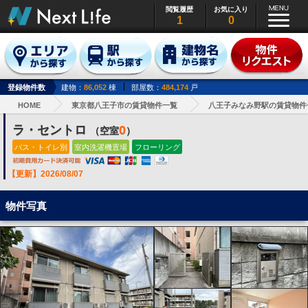
閲覧履歴
お気に入り
1
0
登録物件数
建物：
86,052
棟
部屋数：
484,174
戸
HOME
東京都八王子市の賃貸物件一覧
八王子みなみ野駅の賃貸物件
ラ・セントロ
0
（空室
）
バス・トイレ別
室内洗濯機置場
フローリング
【更新】2026/08/07
物件写真