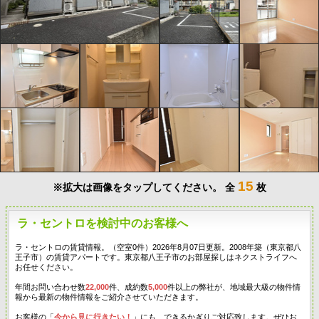
15
※拡大は画像をタップしてください。
全
枚
ラ・セントロを検討中のお客様へ
ラ・セントロの賃貸情報。（空室0件）2026年8月07日更新。2008年築（東京都八
王子市）の賃貸アパートです。東京都八王子市のお部屋探しはネクストライフへ
お任せください。
年間お問い合わせ数
22,000
件、成約数
5,000
件以上の弊社が、地域最大級の物件情
報から最新の物件情報をご紹介させていただきます。
お客様の「
今から見に行きたい！
」にも、できるかぎりご対応致します。ぜひお