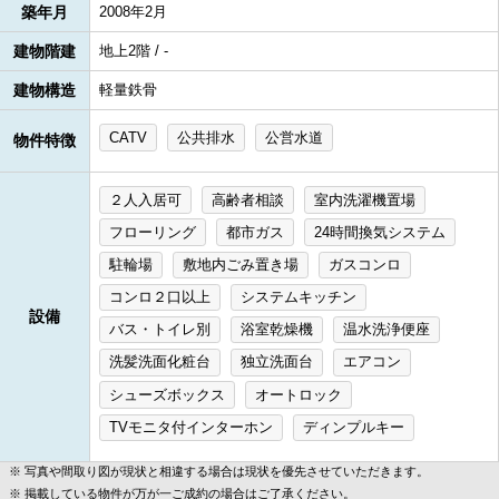
築年月
2008年2月
建物階建
地上2階 / -
建物構造
軽量鉄骨
CATV
公共排水
公営水道
物件特徴
２人入居可
高齢者相談
室内洗濯機置場
フローリング
都市ガス
24時間換気システム
駐輪場
敷地内ごみ置き場
ガスコンロ
コンロ２口以上
システムキッチン
設備
バス・トイレ別
浴室乾燥機
温水洗浄便座
洗髪洗面化粧台
独立洗面台
エアコン
シューズボックス
オートロック
TVモニタ付インターホン
ディンプルキー
写真や間取り図が現状と相違する場合は現状を優先させていただきます。
掲載している物件が万が一ご成約の場合はご了承ください。