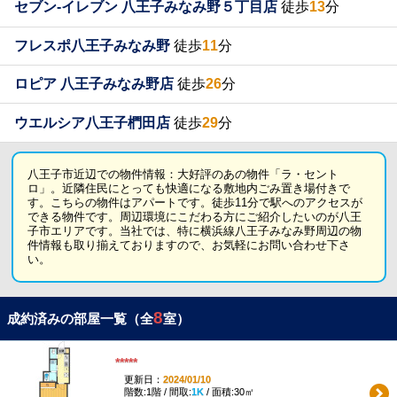
セブン-イレブン 八王子みなみ野５丁目店
徒歩
13
分
フレスポ八王子みなみ野
徒歩
11
分
ロピア 八王子みなみ野店
徒歩
26
分
ウエルシア八王子椚田店
徒歩
29
分
八王子市近辺での物件情報：大好評のあの物件「ラ・セント
ロ」。近隣住民にとっても快適になる敷地内ごみ置き場付きで
す。こちらの物件はアパートです。徒歩11分で駅へのアクセスが
できる物件です。周辺環境にこだわる方にご紹介したいのが八王
子市エリアです。当社では、特に横浜線八王子みなみ野周辺の物
件情報も取り揃えておりますので、お気軽にお問い合わせ下さ
い。
8
成約済みの部屋一覧（全
室）
*****
更新日：
2024/01/10
階数:1階 / 間取:
1K
/ 面積:30㎡