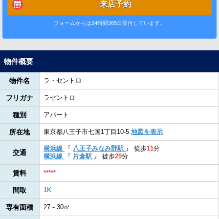
来店予約
フォームからは24時間365日受付しています。
物件概要
物件名
ラ・セントロ
フリガナ
ラセントロ
種別
アパート
所在地
東京都八王子市七国1丁目10-5
地図を表示
横浜線
『
八王子みなみ野駅
』
徒歩
11
分
交通
横浜線
『
片倉駅
』
徒歩
29
分
賃料
*****
間取
1K
専有面積
27～30㎡