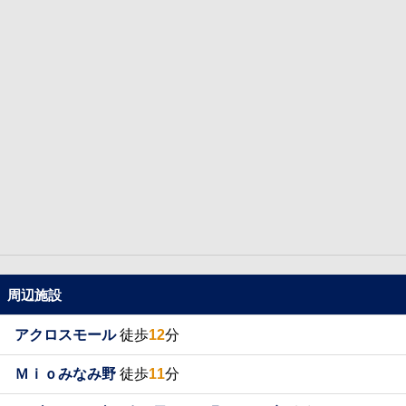
周辺施設
アクロスモール
徒歩
12
分
Ｍｉｏみなみ野
徒歩
11
分