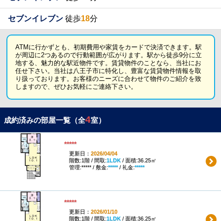
セブンイレブン
徒歩
18
分
ATMに行かずとも、初期費用や家賃をカードで決済できます。駅
が周辺に2つあるので行動範囲が広がります。駅から徒歩9分に立
地する、魅力的な駅近物件です。賃貸物件のことなら、当社にお
任せ下さい。当社は八王子市に特化し、豊富な賃貸物件情報を取
り扱っております。お客様のニーズに合わせて物件のご紹介を致
しますので、ぜひお気軽にご連絡下さい。
4
成約済みの部屋一覧（全
室）
*****
更新日：
2026/04/04
階数:1階 / 間取:
1LDK
/ 面積:36.25㎡
管理:***** / 敷金:
*****
/ 礼金:
*****
*****
更新日：
2026/01/10
階数:1階 / 間取:
1LDK
/ 面積:36.25㎡