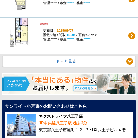
管理:***** / 敷金:
*****
/ 礼金:
*****
*****
更新日：
2025/09/07
階数:2階 / 間取:
1LDK
/ 面積:42.56㎡
管理:***** / 敷金:
*****
/ 礼金:
*****
もっと見る
サンライト小宮東のお問い合わせはこちら
ネクストライフ八王子店
JR中央線八王子駅 徒歩2分
東京都八王子市旭町１２−７KDX八王子ビル４階