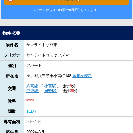
フォームからは24時間365日受付しています。
物件概要
物件名
サンライト小宮東
フリガナ
サンライトコミヤアズマ
種別
アパート
所在地
東京都八王子市小宮町148
地図を表示
八高線
『
小宮駅
』
徒歩
9
分
交通
中央線
『
日野駅
』
徒歩
29
分
賃料
*****
間取
1LDK
専有面積
36～43㎡
築年月
2022年3月