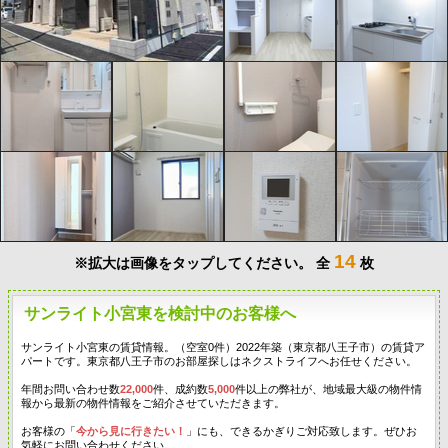
14
※拡大は画像をタップしてください。
全
枚
サンライト小宮東を検討中のお客様へ
サンライト小宮東の賃貸情報。（空室0件）2022年築（東京都八王子市）の賃貸ア
パートです。東京都八王子市のお部屋探しはネクストライフへお任せください。
年間お問い合わせ数
22,000
件、成約数
5,000
件以上の弊社が、地域最大級の物件情
報から最新の物件情報をご紹介させていただきます。
お客様の「
今から見に行きたい！
」にも、できるかぎりご対応致します。ぜひお
気軽にお問い合わせください。