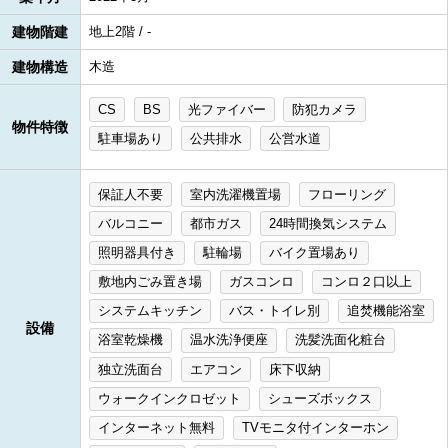
建物階建
地上2階 / -
建物構造
木造
CS
BS
光ファイバー
防犯カメラ
物件特徴
駐車場あり
公共排水
公営水道
保証人不要
室内洗濯機置場
フローリング
バルコニー
都市ガス
24時間換気システム
照明器具付き
駐輪場
バイク置場あり
敷地内ごみ置き場
ガスコンロ
コンロ２口以上
システムキッチン
バス・トイレ別
追焚機能浴室
設備
浴室乾燥機
温水洗浄便座
洗髪洗面化粧台
独立洗面台
エアコン
床下収納
ウォークインクロゼット
シューズボックス
インターネット無料
TVモニタ付インターホン