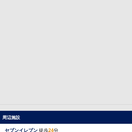
周辺施設
セブンイレブン
徒歩
24
分