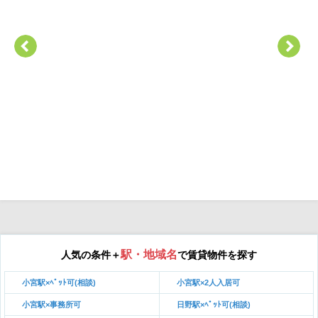
駅・地域名
人気の条件＋
で賃貸物件を探す
小宮駅×ﾍﾟｯﾄ可(相談)
小宮駅×2人入居可
小宮駅×事務所可
日野駅×ﾍﾟｯﾄ可(相談)