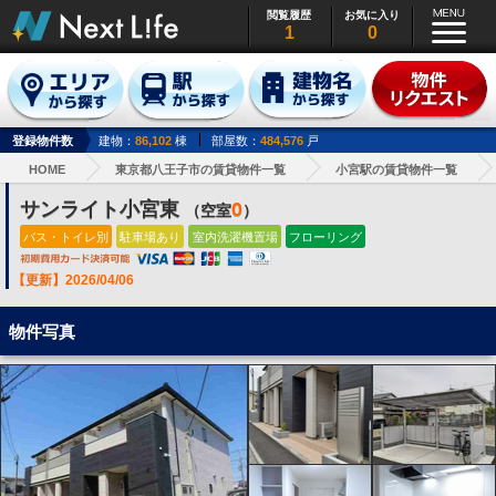
閲覧履歴
お気に入り
1
0
登録物件数
建物：
86,102
棟
部屋数：
484,576
戸
HOME
東京都八王子市の賃貸物件一覧
小宮駅の賃貸物件一覧
サンライト小宮東
0
（空室
）
バス・トイレ別
駐車場あり
室内洗濯機置場
フローリング
【更新】2026/04/06
物件写真