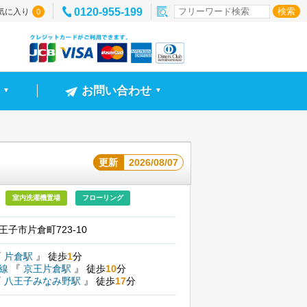
0120-955-199
気に入り
0
お問い合わせ
▼
▼
更新
2026/08/07
室内洗濯機置場
フローリング
子市片倉町723-10
『
片倉駅
』
徒歩
1
分
尾線
『
京王片倉駅
』
徒歩
10
分
『
八王子みなみ野駅
』
徒歩
17
分