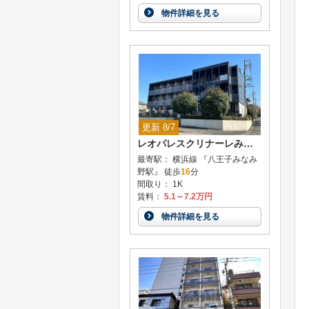
物件詳細を見る
更新 8/7
レオパレスクリナーレみなみ野
最寄駅： 横浜線 『八王子みなみ
野駅』 徒歩
16
分
間取り： 1K
賃料：
5.1～7.2万円
物件詳細を見る