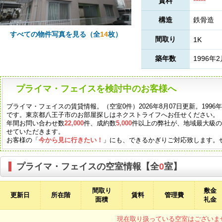
賃料
*****
構造
鉄骨造
すべての物件写真を見る（全
14
枚）
間取り
1K
築年数
1996年
プライマ・フェイスを検討中のお客様へ
プライマ・フェイスの賃貸情報。（空室0件）2026年8月07日更新。199
です。東京都八王子市のお部屋探しはネクストライフへお任せください。
年間お問い合わせ数
22,000
件、成約数
5,000
件以上の弊社が、地域最大級
せていただきます。
お客様の「
今から見に行きたい！
」にも、できるかぎりご対応致します。
プライマ・フェイスの空室情報【全
0
室】
間取り
敷金
更新日
所在階
賃料
管理費
面積
礼金
現在取り扱っている空室はございま