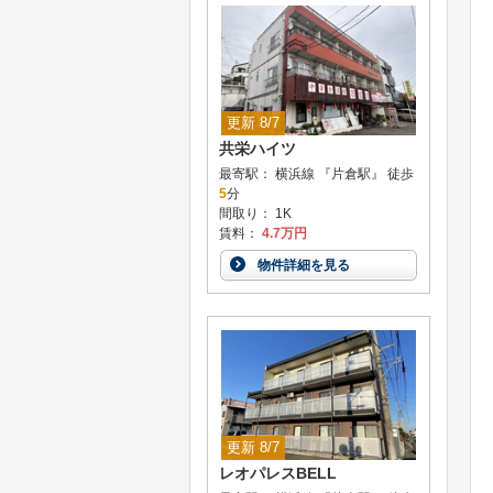
更新 8/7
共栄ハイツ
最寄駅： 横浜線 『片倉駅』 徒歩
5
分
間取り： 1K
賃料：
4.7万円
物件詳細を見る
更新 8/7
レオパレスBELL