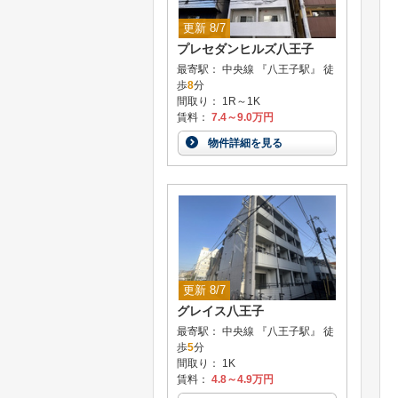
更新 8/7
プレセダンヒルズ八王子
最寄駅： 中央線 『八王子駅』 徒
歩
8
分
間取り： 1R～1K
賃料：
7.4～9.0万円
物件詳細を見る
更新 8/7
グレイス八王子
最寄駅： 中央線 『八王子駅』 徒
歩
5
分
間取り： 1K
賃料：
4.8～4.9万円