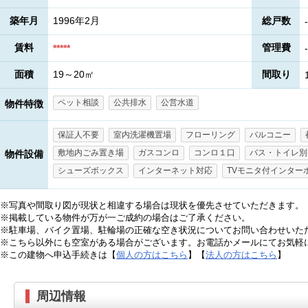
築年月
1996年2月
総戸数
-
賃料
管理費
*****
-
面積
19～20㎡
間取り
ペット相談
公共排水
公営水道
物件特徴
保証人不要
室内洗濯機置場
フローリング
バルコニー
敷地内ごみ置き場
ガスコンロ
コンロ１口
バス・トイレ別
物件設備
シューズボックス
インターネット対応
TVモニタ付インター
※写真や間取り図が現状と相違する場合は現状を優先させていただきます。
※掲載している物件が万が一ご成約の場合はご了承ください。
※駐車場、バイク置場、駐輪場の正確な空き状況についてお問い合わせいた
※こちら以外にも空室がある場合がございます。お電話かメールにてお気軽
※この建物へ申込手続きは【
個人の方はこちら
】【
法人の方はこちら
】
周辺情報