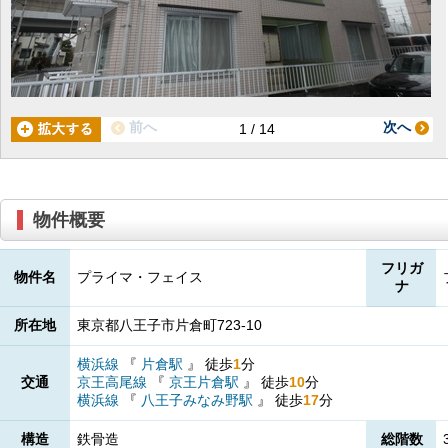
前へ
次へ
1 / 14
物件概要
フリガ
物件名
プライマ・フェイス
ナ
所在地
東京都八王子市片倉町723-10
横浜線
『
片倉駅
』
徒歩
1
分
交通
京王高尾線
『
京王片倉駅
』
徒歩
10
分
横浜線
『
八王子みなみ野駅
』
徒歩
17
分
構造
鉄骨造
総階数