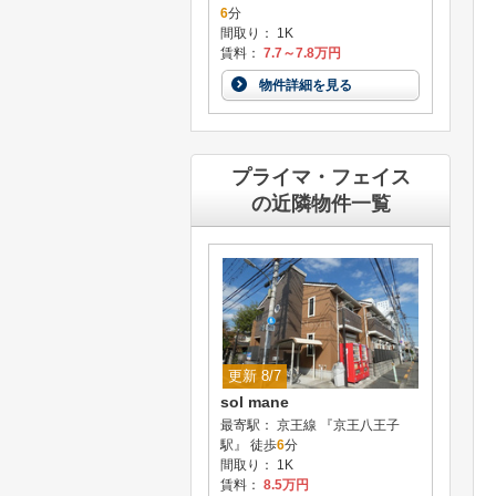
6
分
間取り： 1K
賃料：
7.7～7.8万円
物件詳細を見る
プライマ・フェイス
の近隣物件一覧
更新 8/7
sol mane
最寄駅： 京王線 『京王八王子
駅』 徒歩
6
分
間取り： 1K
賃料：
8.5万円