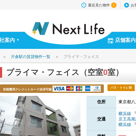
最近見た物件
お
1
社案内
店舗案内
▼
»
片倉駅の賃貸物件一覧
»
プライマ・フェイス
プライマ・フェイス（空室
0
室）
バス・トイレ別
初期費用クレジットカード決済可能
住所
東京都八王
横浜線
交通
京王高
横浜線