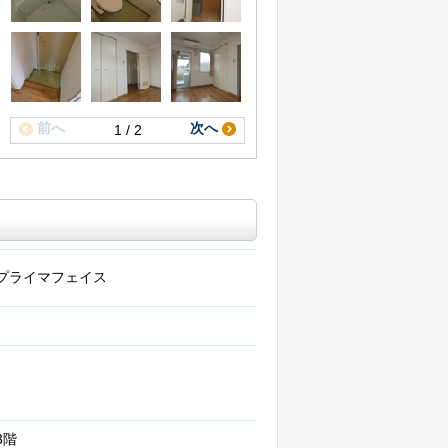
前へ
次へ
1 / 2
プライマフェイス
3階