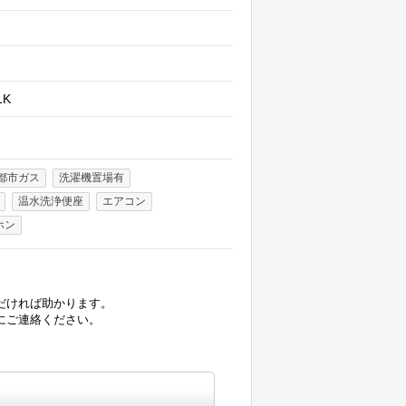
1K
都市ガス
洗濯機置場有
温水洗浄便座
エアコン
ホン
だければ助かります。
にご連絡ください。