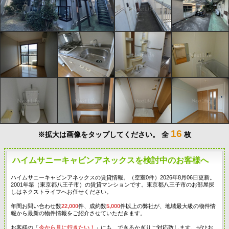
16
※拡大は画像をタップしてください。
全
枚
ハイムサニーキャビンアネックスを検討中のお客様へ
ハイムサニーキャビンアネックスの賃貸情報。（空室0件）2026年8月06日更新。
2001年築（東京都八王子市）の賃貸マンションです。東京都八王子市のお部屋探
しはネクストライフへお任せください。
年間お問い合わせ数
22,000
件、成約数
5,000
件以上の弊社が、地域最大級の物件情
報から最新の物件情報をご紹介させていただきます。
お客様の「
今から見に行きたい！
」にも、できるかぎりご対応致します。ぜひお