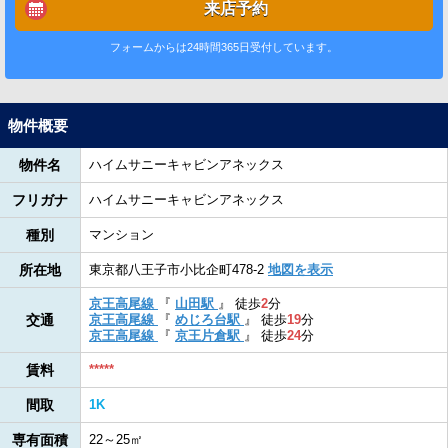
来店予約
フォームからは24時間365日受付しています。
物件概要
物件名
ハイムサニーキャビンアネックス
フリガナ
ハイムサニーキャビンアネックス
種別
マンション
所在地
東京都八王子市小比企町478-2
地図を表示
京王高尾線
『
山田駅
』
徒歩
2
分
交通
京王高尾線
『
めじろ台駅
』
徒歩
19
分
京王高尾線
『
京王片倉駅
』
徒歩
24
分
賃料
*****
間取
1K
専有面積
22～25㎡