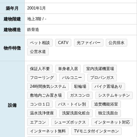
築年月
2001年1月
建物階建
地上3階 / -
建物構造
鉄骨造
ペット相談
CATV
光ファイバー
公共排水
物件特徴
公営水道
保証人不要
単身者入居
室内洗濯機置場
フローリング
バルコニー
プロパンガス
24時間換気システム
駐輪場
バイク置場あり
敷地内ごみ置き場
ガスコンロ
システムキッチン
コンロ１口
バス・トイレ別
追焚機能浴室
設備
温水洗浄便座
洗髪洗面化粧台
独立洗面台
エアコン
シューズボックス
インターネット対応
インターネット無料
TVモニタ付インターホン