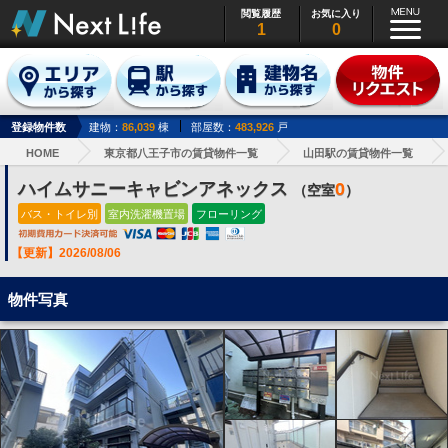
閲覧履歴
お気に入り
1
0
登録物件数
建物：
86,039
棟
部屋数：
483,926
戸
HOME
東京都八王子市の賃貸物件一覧
山田駅の賃貸物件一覧
ハイムサニーキャビンアネックス
0
（空室
）
バス・トイレ別
室内洗濯機置場
フローリング
【更新】2026/08/06
物件写真