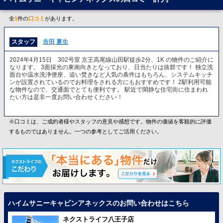
全
1
件の
口コミ
があります。
スタッフ
吉田 夏生
2024年4月15日 302号室 京王高尾線山田駅徒歩2分、1K の物件のご紹介に
なります。 3面採光の東南向きとなっており、日当たりは抜群です！ 独立洗
面台や温水洗浄便座、追い焚きなど人気の条件はもちろん、システムキッチ
ンが設置されているのでお料理をされる方にもおすすめです！ 2駅利用可能
な物件なので、交通面でとても便利です。 駅近で閑静な住宅街に住まわれ
たい方は是非一度お問い合わせください！
※口コミは、ご成約者様やスタッフの意見や感想です。物件の価値を客観的に評価
するものではありません。一つの参考としてご活用ください。
ハイムサニーキャビンアネックスのお問い合わせはこちら
ネクストライフ八王子店