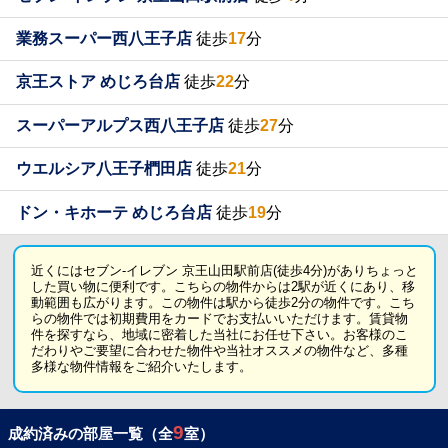
業務スーパー西八王子店
徒歩
17
分
京王ストア めじろ台店
徒歩
22
分
スーパーアルプス西八王子店
徒歩
27
分
ウエルシア八王子椚田店
徒歩
21
分
ドン・キホーテ めじろ台店
徒歩
19
分
近くにはセブン-イレブン 京王山田駅前店(徒歩4分)がありちょっと
した買い物に便利です。こちらの物件からは2駅が近くにあり、移
動範囲も広がります。この物件は駅から徒歩2分の物件です。こち
らの物件では初期費用をカードでお支払いいただけます。賃貸物
件を探すなら、地域に密着した当社にお任せ下さい。お客様のこ
だわりやご要望に合わせた物件や当社オススメの物件など、多種
多様な物件情報をご紹介いたします。
9
成約済みの部屋一覧（全
室）