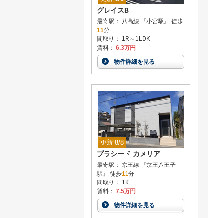
グレイスB
最寄駅： 八高線 『小宮駅』 徒歩
11
分
間取り： 1R～1LDK
賃料：
6.3万円
物件詳細を見る
更新 8/8
プラシード カメリア
最寄駅： 京王線 『京王八王子
駅』 徒歩
11
分
間取り： 1K
賃料：
7.5万円
物件詳細を見る