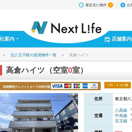
最近見た物件
お
1
社案内
店舗案内
▼
»
北八王子駅の賃貸物件一覧
»
高倉ハイツ
高倉ハイツ（空室
0
室）
バス・トイレ別
初期費用クレジットカード決済可能
住所
東京都八
八高線
交通
中央線
京王線