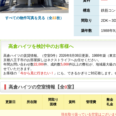
賃料
*****
構造
鉄筋コン
すべての物件写真を見る（全
22
枚）
間取り
2DK～3
築年数
1988年
高倉ハイツを検討中のお客様へ
高倉ハイツの賃貸情報。（空室0件）2026年8月08日更新。1988年築（
京都八王子市のお部屋探しはネクストライフへお任せください。
年間お問い合わせ数
22,000
件、成約数
5,000
件以上の弊社が、地域最大級
せていただきます。
お客様の「
今から見に行きたい！
」にも、できるかぎりご対応致します。
高倉ハイツの空室情報【全
0
室】
間取り
敷金
更新日
所在階
賃料
管理費
面積
礼金
現在取り扱っている空室はございま