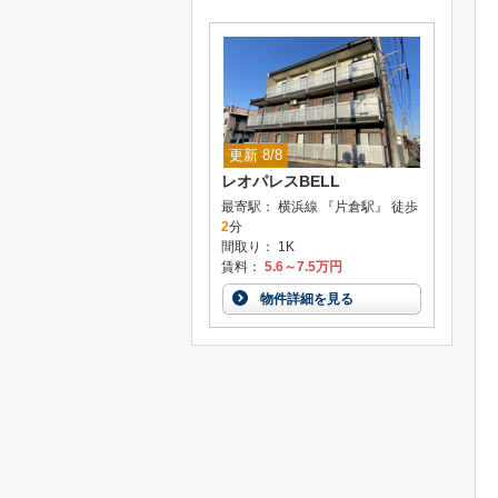
更新 8/8
レオパレスBELL
最寄駅： 横浜線 『片倉駅』 徒歩
2
分
間取り： 1K
賃料：
5.6～7.5万円
物件詳細を見る