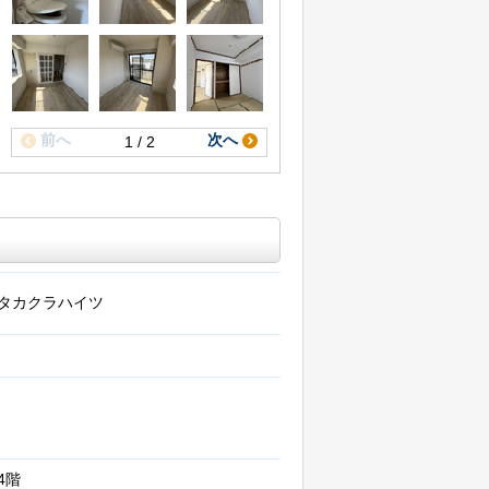
前へ
次へ
1 / 2
タカクラハイツ
4階