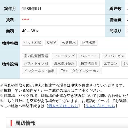
築年月
1988年9月
総戸数
賃料
管理費
*****
面積
40～68㎡
間取り
ペット相談
CATV
公共排水
公営水道
物件特徴
室内洗濯機置場
フローリング
バルコニー
プロパンガス
バス・トイレ別
温水洗浄便座
独立洗面台
エアコン
シ
物件設備
インターネット無料
TVモニタ付インターホン
※写真や間取り図が現状と相違する場合は現状を優先させていただきます。
※掲載している物件が万が一ご成約の場合はご了承ください。
※駐車場、バイク置場、駐輪場の正確な空き状況についてお問い合わせいた
※こちら以外にも空室がある場合がございます。お電話かメールにてお気軽
※この建物へ申込手続きは【
個人の方はこちら
】【
法人の方はこちら
】
周辺情報