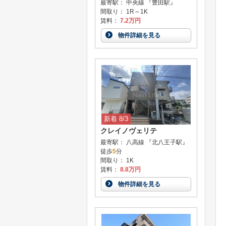
最寄駅： 中央線 『豊田駅』
間取り： 1R～1K
賃料：
7.2万円
物件詳細を見る
新着 8/3
クレイノヴェリテ
最寄駅： 八高線 『北八王子駅』
徒歩
5
分
間取り： 1K
賃料：
8.8万円
物件詳細を見る