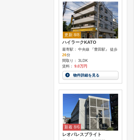
更新 8/8
ハイラークKATO
最寄駅： 中央線 『豊田駅』 徒歩
26
分
間取り： 3LDK
賃料：
9.0万円
物件詳細を見る
新着 8/6
レオパレスブライト