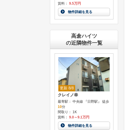
賃料：
9.5万円
物件詳細を見る
高倉ハイツ
の近隣物件一覧
更新 8/8
クレイノ幸
最寄駅： 中央線 『日野駅』 徒歩
10
分
間取り： 1K
賃料：
9.0～9.1万円
物件詳細を見る