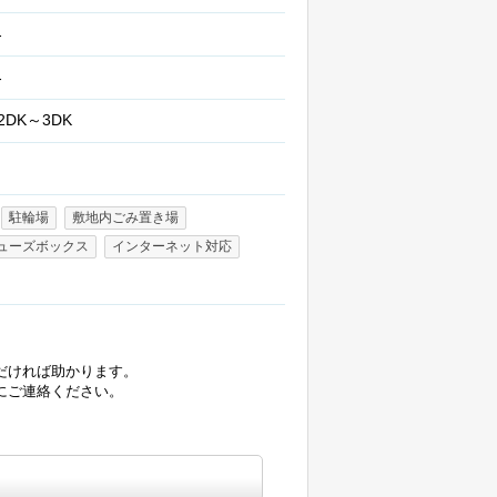
-
-
2DK～3DK
駐輪場
敷地内ごみ置き場
ューズボックス
インターネット対応
だければ助かります。
にご連絡ください。