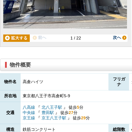
前へ
次へ
1 / 22
物件概要
フリガ
物件名
高倉ハイツ
ナ
所在地
東京都八王子市高倉町5-9
八高線
『
北八王子駅
』
徒歩
5
分
交通
中央線
『
豊田駅
』
徒歩
27
分
京王線
『
京王八王子駅
』
徒歩
29
分
構造
鉄筋コンクリート
総階数