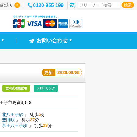
0120-955-199
気に入り
0
お問い合わせ
▼
▼
更新
2026/08/08
室内洗濯機置場
フローリング
王子市高倉町5-9
『
北八王子駅
』
徒歩
5
分
『
豊田駅
』
徒歩
27
分
『
京王八王子駅
』
徒歩
29
分