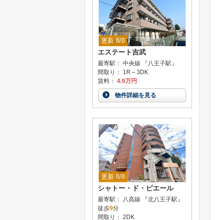
更新 8/8
エステート吉武
最寄駅： 中央線 『八王子駅』
間取り： 1R～3DK
賃料：
4.9万円
物件詳細を見る
更新 8/8
シャトー・ド・ピエール
最寄駅： 八高線 『北八王子駅』
徒歩
9
分
間取り： 2DK