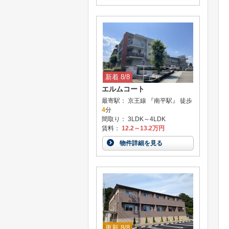
新着 8/8
エルムコート
最寄駅： 京王線 『南平駅』 徒歩
4
分
間取り： 3LDK～4LDK
賃料：
12.2～13.2万円
物件詳細を見る
更新 8/8