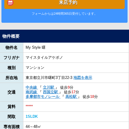
来店予約
フォームからは24時間365日受付しています。
物件概要
物件名
My Style 曙
フリガナ
マイスタイルアケボノ
種別
マンション
所在地
東京都立川市曙町3丁目22-3
地図を表示
中央線
『
立川駅
』
徒歩
9
分
交通
南武線
『
西国立駅
』
徒歩
17
分
多摩都市モノレール
『
高松駅
』
徒歩
18
分
賃料
*****
間取
1SLDK
専有面積
44～48㎡