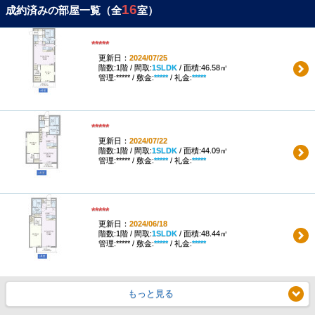
16
成約済みの部屋一覧（全
室）
*****
更新日：
2024/07/25
階数:1階 / 間取:
1SLDK
/ 面積:46.58㎡
管理:***** / 敷金:
*****
/ 礼金:
*****
*****
更新日：
2024/07/22
階数:1階 / 間取:
1SLDK
/ 面積:44.09㎡
管理:***** / 敷金:
*****
/ 礼金:
*****
*****
更新日：
2024/06/18
階数:1階 / 間取:
1SLDK
/ 面積:48.44㎡
管理:***** / 敷金:
*****
/ 礼金:
*****
もっと見る