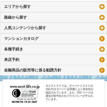
エリアから探す
click to expand contents
路線から探す
click to expand contents
人気コンテンツから探す
click to expand contents
マンションカタログ
各種手続き
click to expand contents
来店予約
金融商品の販売等に係る勧誘方針
ネクストライフは、サイバートラストの
SSL/TLS サーバー証明書により実在性が
認証されています。また、SSL ページは
通信が暗号化されプライバシーが守られ
ています。