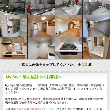
32
※拡大は画像をタップしてください。
全
枚
My Style 曙を検討中のお客様へ
My Style 曙の賃貸情報。（空室0件）2026年8月08日更新。2024年築（東京都立川
市）の賃貸マンションです。東京都立川市のお部屋探しはネクストライフへお任
せください。
年間お問い合わせ数
22,000
件、成約数
5,000
件以上の弊社が、地域最大級の物件情
報から最新の物件情報をご紹介させていただきます。
お客様の「
今から見に行きたい！
」にも、できるかぎりご対応致します。ぜひお