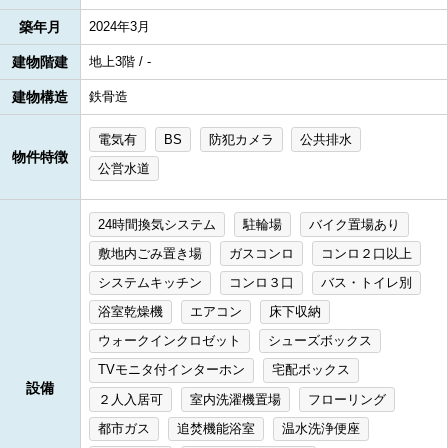
築年月
2024年3月
建物階建
地上3階 / -
建物構造
鉄骨造
電気有
BS
防犯カメラ
公共排水
物件特徴
公営水道
24時間換気システム
駐輪場
バイク置場あり
敷地内ごみ置き場
ガスコンロ
コンロ２口以上
システムキッチン
コンロ３口
バス・トイレ別
浴室乾燥機
エアコン
床下収納
ウォークインクロゼット
シューズボックス
TVモニタ付インターホン
宅配ボックス
設備
２人入居可
室内洗濯機置場
フローリング
都市ガス
追焚機能浴室
温水洗浄便座