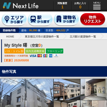
閲覧履歴
お気に入り
1
0
登録物件数
建物：
86,090
棟
部屋数：
484,522
戸
HOME
東京都立川市の賃貸物件一覧
立川駅の賃貸物件一覧
My Style 曙
0
（空室
）
バス・トイレ別
室内洗濯機置場
フローリング
【更新】2026/08/08
物件写真