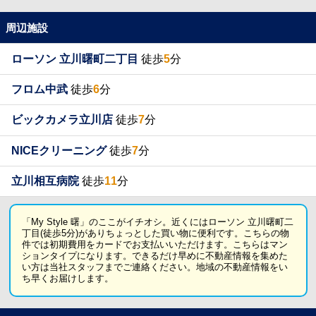
周辺施設
ローソン 立川曙町二丁目
徒歩
5
分
フロム中武
徒歩
6
分
ビックカメラ立川店
徒歩
7
分
NICEクリーニング
徒歩
7
分
立川相互病院
徒歩
11
分
「My Style 曙」のここがイチオシ。近くにはローソン 立川曙町二
丁目(徒歩5分)がありちょっとした買い物に便利です。こちらの物
件では初期費用をカードでお支払いいただけます。こちらはマン
ションタイプになります。できるだけ早めに不動産情報を集めた
い方は当社スタッフまでご連絡ください。地域の不動産情報をい
ち早くお届けします。