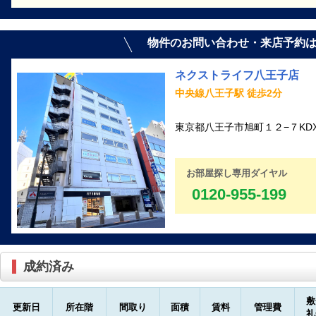
物件のお問い合わせ・来店予約
ネクストライフ八王子店
中央線八王子駅 徒歩2分
東京都八王子市旭町１２−７KD
お部屋探し専用ダイヤル
0120-955-199
成約済み
敷
更新日
所在階
間取り
面積
賃料
管理費
礼