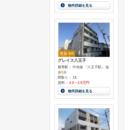
物件詳細を見る
更新 8/8
グレイス八王子
最寄駅： 中央線 『八王子駅』 徒
歩
5
分
間取り： 1K
賃料：
4.8～4.9万円
物件詳細を見る