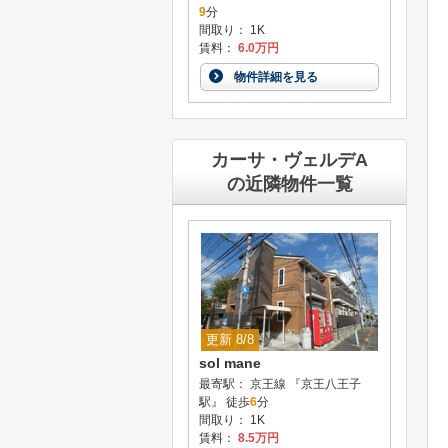
9
分
間取り： 1K
賃料：
6.0万円
物件詳細を見る
カーサ・ヴェルデA
の近隣物件一覧
更新 8/8
sol mane
最寄駅： 京王線 『京王八王子
駅』 徒歩
6
分
間取り： 1K
賃料：
8.5万円