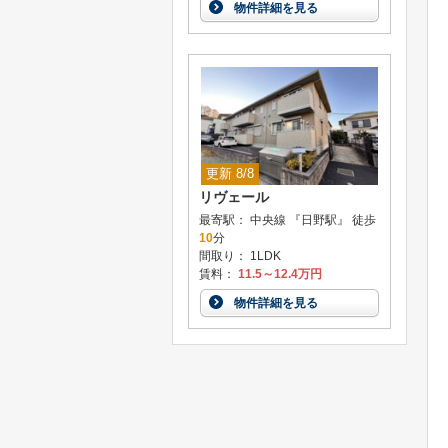
物件詳細を見る
更新 8/8
リヴェール
最寄駅： 中央線 『日野駅』 徒歩
10
分
間取り： 1LDK
賃料：
11.5～12.4万円
物件詳細を見る