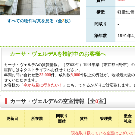
賃料
*****
構造
軽量鉄骨
すべての物件写真を見る（全
2
枚）
間取り
-
築年数
1991年
カーサ・ヴェルデAを検討中のお客様へ
カーサ・ヴェルデAの賃貸情報。（空室0件）1991年築（東京都日野市）
屋探しはネクストライフへお任せください。
年間お問い合わせ数
22,000
件、成約数
5,000
件以上の弊社が、地域最大級
せていただきます。
お客様の「
今から見に行きたい！
」にも、できるかぎりご対応致します。
カーサ・ヴェルデAの空室情報【全
0
室】
間取り
敷金
更新日
所在階
賃料
管理費
面積
礼金
現在取り扱っている空室はございま