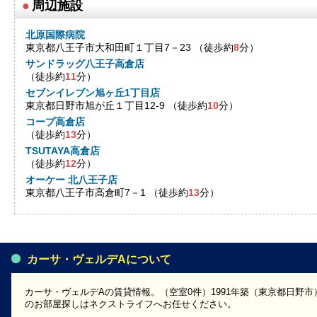
●
周辺施設
北原国際病院
東京都八王子市大和田町１丁目7－23 （徒歩約
8
分）
サンドラッグ八王子高倉店
（徒歩約
11
分）
セブンイレブン旭ヶ丘1丁目店
東京都日野市旭が丘１丁目12-9 （徒歩約
10
分）
コープ高倉店
（徒歩約
13
分）
TSUTAYA高倉店
（徒歩約
12
分）
オーケー 北八王子店
東京都八王子市高倉町7－1 （徒歩約
13
分）
カーサ・ヴェルデAについて
カーサ・ヴェルデAの賃貸情報。（空室0件）1991年築（東京都日野
のお部屋探しはネクストライフへお任せください。