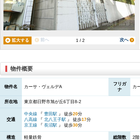
前へ
次へ
1 / 2
物件概要
フリガ
物件名
カーサ・ヴェルデA
カ
ナ
所在地
東京都日野市旭が丘6丁目8-2
中央線
『
豊田駅
』
徒歩
20
分
交通
八高線
『
北八王子駅
』
徒歩
17
分
京王線
『
長沼駅
』
徒歩
30
分
構造
軽量鉄骨
総階数
2