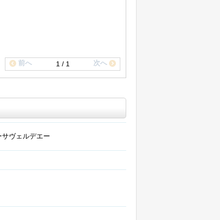
前へ
次へ
1 / 1
ーサヴェルデエー
階