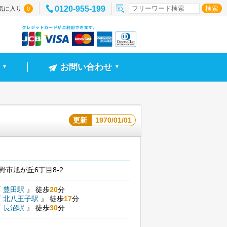
0120-955-199
気に入り
0
お問い合わせ
▼
▼
更新
1970/01/01
野市旭が丘6丁目8-2
『
豊田駅
』
徒歩
20
分
『
北八王子駅
』
徒歩
17
分
『
長沼駅
』
徒歩
30
分