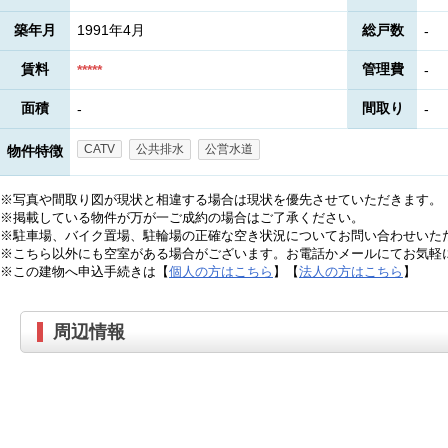
築年月
1991年4月
総戸数
-
賃料
管理費
*****
-
面積
間取り
-
-
CATV
公共排水
公営水道
物件特徴
※写真や間取り図が現状と相違する場合は現状を優先させていただきます。
※掲載している物件が万が一ご成約の場合はご了承ください。
※駐車場、バイク置場、駐輪場の正確な空き状況についてお問い合わせいた
※こちら以外にも空室がある場合がございます。お電話かメールにてお気軽
※この建物へ申込手続きは【
個人の方はこちら
】【
法人の方はこちら
】
周辺情報