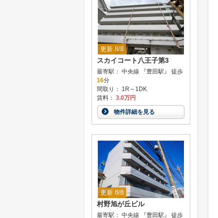
更新 8/8
スカイコート八王子第3
最寄駅： 中央線 『豊田駅』 徒歩
16
分
間取り： 1R～1DK
賃料：
3.0万円
物件詳細を見る
更新 8/8
村野旭が丘ビル
最寄駅： 中央線 『豊田駅』 徒歩