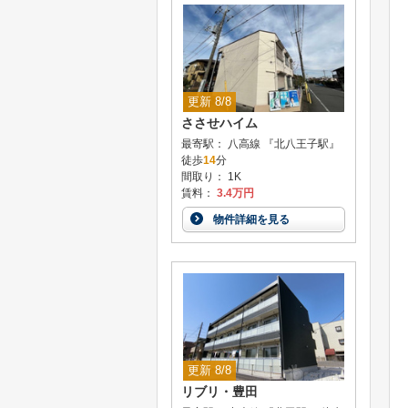
更新 8/8
ささせハイム
最寄駅： 八高線 『北八王子駅』
徒歩
14
分
間取り： 1K
賃料：
3.4万円
物件詳細を見る
更新 8/8
リブリ・豊田