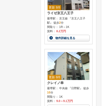
更新 8/8
ライゼ京王八王子
最寄駅： 京王線 『京王八王子
駅』 徒歩
2
分
間取り： 1R～1K
賃料：
8.2万円
物件詳細を見る
更新 8/8
クレイノ幸
最寄駅： 中央線 『日野駅』 徒歩
10
分
間取り： 1K
賃料：
9.0～9.1万円