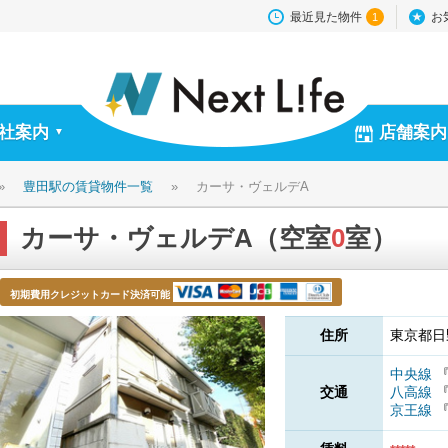
最近見た物件
お
1
社案内
店舗案内
▼
»
豊田駅の賃貸物件一覧
»
カーサ・ヴェルデA
カーサ・ヴェルデA（空室
0
室）
初期費用クレジットカード決済可能
住所
東京都日
中央線
交通
八高線
京王線