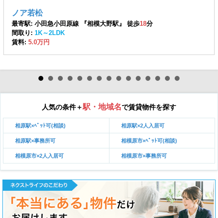
ノア若松
最寄駅: 小田急小田原線 『相模大野駅』 徒歩
18
分
間取り:
1K～2LDK
賃料:
5.0万円
駅・地域名
人気の条件＋
で賃貸物件を探す
相原駅×ﾍﾟｯﾄ可(相談)
相原駅×2人入居可
相原駅×事務所可
相模原市×ﾍﾟｯﾄ可(相談)
相模原市×2人入居可
相模原市×事務所可