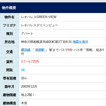
物件概要
物件名
レオパレスGREEN VIEW
フリガナ
レオパレスグリーンビュー
種別
アパート
所在地
神奈川県相模原市緑区町屋3丁目8-31
地図を表示
横浜線
『
相原駅
』
駅までバスで
8
分
バス停『境橋』
徒歩
4
交通
分
賃料
3.7～5.7万円
間取
1K
専有面積
20㎡
築年月
2002年12月
建物階建
地上2階 / -
建物構造
木造