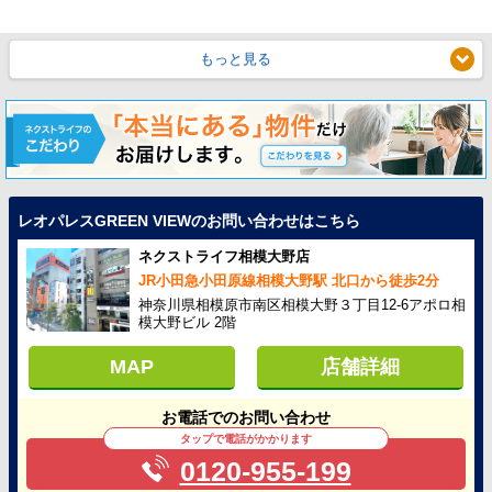
もっと見る
レオパレスGREEN VIEWのお問い合わせはこちら
ネクストライフ相模大野店
JR小田急小田原線相模大野駅 北口から徒歩2分
神奈川県相模原市南区相模大野３丁目12-6アポロ相
模大野ビル 2階
MAP
店舗詳細
お電話でのお問い合わせ
タップで電話がかかります
0120-955-199