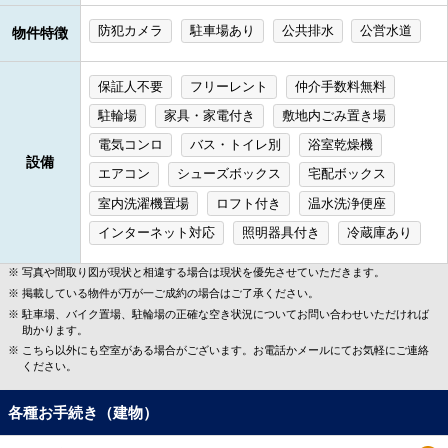
防犯カメラ
駐車場あり
公共排水
公営水道
物件特徴
保証人不要
フリーレント
仲介手数料無料
駐輪場
家具・家電付き
敷地内ごみ置き場
電気コンロ
バス・トイレ別
浴室乾燥機
設備
エアコン
シューズボックス
宅配ボックス
室内洗濯機置場
ロフト付き
温水洗浄便座
インターネット対応
照明器具付き
冷蔵庫あり
写真や間取り図が現状と相違する場合は現状を優先させていただきます。
掲載している物件が万が一ご成約の場合はご了承ください。
駐車場、バイク置場、駐輪場の正確な空き状況についてお問い合わせいただければ
助かります。
こちら以外にも空室がある場合がございます。お電話かメールにてお気軽にご連絡
ください。
各種お手続き（建物）