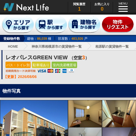
閲覧履歴
お気に入り
1
0
登録物件数
建物：
86,039
棟
部屋数：
483,926
戸
HOME
神奈川県相模原市の賃貸物件一覧
相原駅の賃貸物件一覧
レオパレスGREEN VIEW
3
（空室
）
バス・トイレ別
駐車場あり
室内洗濯機置場
【更新】2026/08/06
物件写真