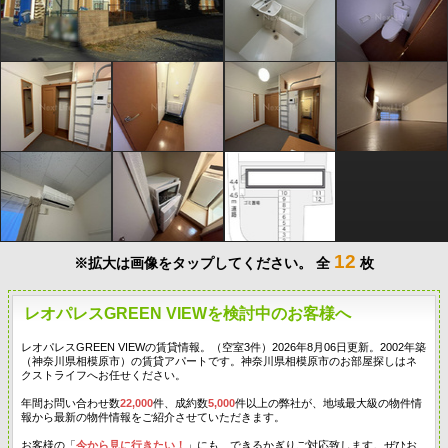
12
※拡大は画像をタップしてください。
全
枚
レオパレスGREEN VIEWを検討中のお客様へ
レオパレスGREEN VIEWの賃貸情報。（空室3件）2026年8月06日更新。2002年築
（神奈川県相模原市）の賃貸アパートです。神奈川県相模原市のお部屋探しはネ
クストライフへお任せください。
年間お問い合わせ数
22,000
件、成約数
5,000
件以上の弊社が、地域最大級の物件情
報から最新の物件情報をご紹介させていただきます。
お客様の「
今から見に行きたい！
」にも、できるかぎりご対応致します。ぜひお