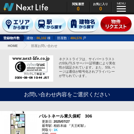
閲覧履歴
お気に入り
0
0
登録物件数
建物：
86,102
棟
部屋数：
484,576
戸
HOME
部屋お問い合わせ
ネクストライフは、サイバートラスト
のSSL/TLS サーバー証明書により実在
性が認証されています。また、SSL ペ
ージは通信が暗号化されプライバシー
が守られています。
お問い合わせ内容をご選択ください
パルトネール東久保町 306
更新日:
2025/07/27
最寄駅: 相鉄本線 『天王町駅』
間取り:
1K