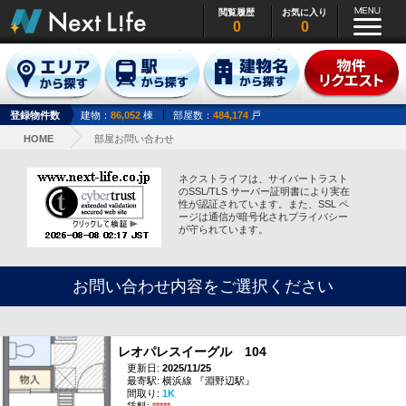
閲覧履歴
お気に入り
0
0
登録物件数
建物：
86,052
棟
部屋数：
484,174
戸
HOME
部屋お問い合わせ
ネクストライフは、サイバートラスト
のSSL/TLS サーバー証明書により実在
性が認証されています。また、SSL ペ
ージは通信が暗号化されプライバシー
が守られています。
お問い合わせ内容をご選択ください
レオパレスイーグル 104
更新日:
2025/11/25
最寄駅: 横浜線 『淵野辺駅』
間取り:
1K