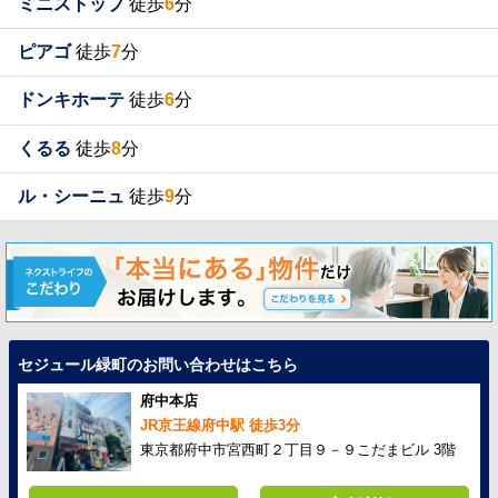
ミニストップ
徒歩
6
分
ピアゴ
徒歩
7
分
ドンキホーテ
徒歩
6
分
くるる
徒歩
8
分
ル・シーニュ
徒歩
9
分
セジュール緑町のお問い合わせはこちら
府中本店
JR京王線府中駅 徒歩3分
東京都府中市宮西町２丁目９－９こだまビル 3階