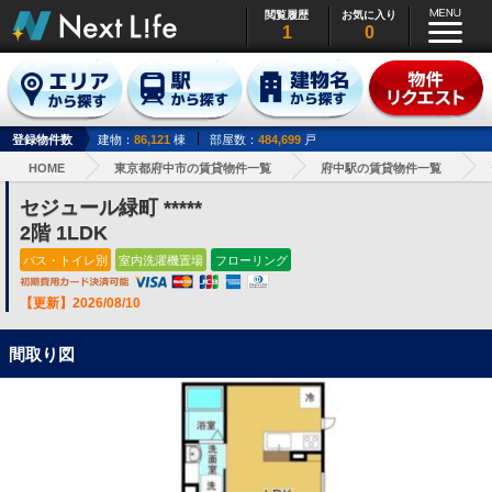
閲覧履歴
お気に入り
1
0
登録物件数
建物：
86,121
棟
部屋数：
484,699
戸
HOME
東京都府中市の賃貸物件一覧
府中駅の賃貸物件一覧
セジュール緑町 *****
2階 1LDK
バス・トイレ別
室内洗濯機置場
フローリング
【更新】2026/08/10
間取り図