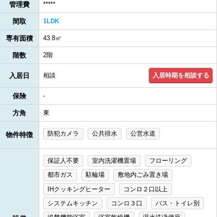
管理費
*****
間取
1LDK
専有面積
43.8㎡
階数
2階
入居時期を相談する
入居日
相談
保険
-
方角
東
防犯カメラ
公共排水
公営水道
物件特徴
保証人不要
室内洗濯機置場
フローリング
都市ガス
駐輪場
敷地内ごみ置き場
IHクッキングヒーター
コンロ２口以上
システムキッチン
コンロ３口
バス・トイレ別