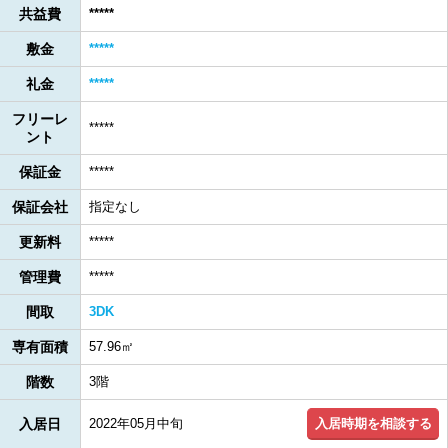
共益費
*****
敷金
*****
礼金
*****
フリーレ
*****
ント
保証金
*****
保証会社
指定なし
更新料
*****
管理費
*****
間取
3DK
専有面積
57.96㎡
階数
3階
入居時期を相談する
入居日
2022年05月中旬