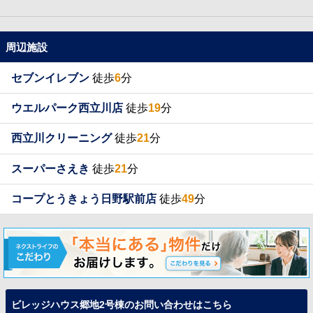
周辺施設
セブンイレブン
徒歩
6
分
ウエルパーク西立川店
徒歩
19
分
西立川クリーニング
徒歩
21
分
スーパーさえき
徒歩
21
分
コープとうきょう日野駅前店
徒歩
49
分
ビレッジハウス郷地2号棟のお問い合わせはこちら