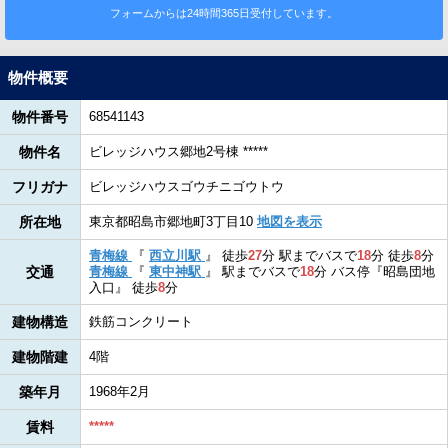
フォームからは24時間365日受付しています。
物件概要
物件番号
68541143
物件名
ビレッジハウス郷地2号棟 *****
フリガナ
ビレッジハウスゴウチニゴウトウ
所在地
東京都昭島市郷地町3丁目10
地図を表示
青梅線
『
西立川駅
』
徒歩
27
分
駅までバスで
18
分
徒歩
8
分
交通
青梅線
『
東中神駅
』
駅までバスで
18
分
バス停『昭島団地
入口』
徒歩
8
分
建物構造
鉄筋コンクリート
建物階建
4階
築年月
1968年2月
賃料
*****