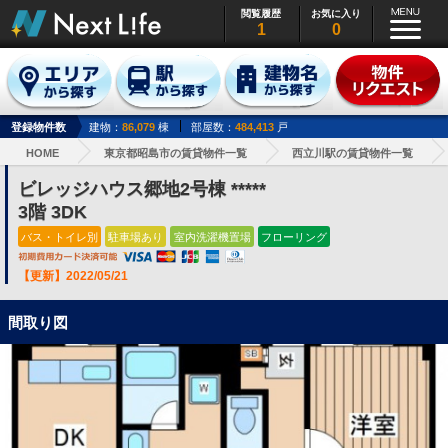
閲覧履歴
お気に入り
1
0
登録物件数
建物：
86,079
棟
部屋数：
484,413
戸
HOME
東京都昭島市の賃貸物件一覧
西立川駅の賃貸物件一覧
ビレッジハウス郷地2号棟 *****
3階 3DK
バス・トイレ別
駐車場あり
室内洗濯機置場
フローリング
【更新】2022/05/21
間取り図