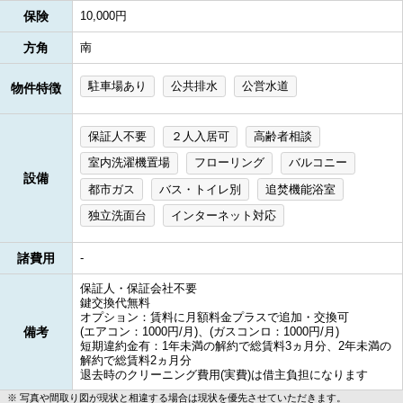
保険
10,000円
方角
南
駐車場あり
公共排水
公営水道
物件特徴
保証人不要
２人入居可
高齢者相談
室内洗濯機置場
フローリング
バルコニー
設備
都市ガス
バス・トイレ別
追焚機能浴室
独立洗面台
インターネット対応
諸費用
-
保証人・保証会社不要
鍵交換代無料
オプション：賃料に月額料金プラスで追加・交換可
備考
(エアコン：1000円/月)、(ガスコンロ：1000円/月)
短期違約金有：1年未満の解約で総賃料3ヵ月分、2年未満の
解約で総賃料2ヵ月分
退去時のクリーニング費用(実費)は借主負担になります
写真や間取り図が現状と相違する場合は現状を優先させていただきます。