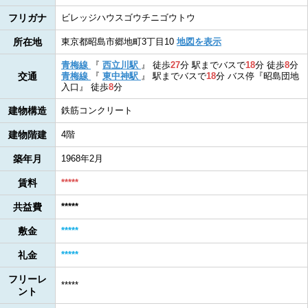
フリガナ
ビレッジハウスゴウチニゴウトウ
所在地
東京都昭島市郷地町3丁目10
地図を表示
青梅線
『
西立川駅
』
徒歩
27
分
駅までバスで
18
分
徒歩
8
分
交通
青梅線
『
東中神駅
』
駅までバスで
18
分
バス停『昭島団地
入口』
徒歩
8
分
建物構造
鉄筋コンクリート
建物階建
4階
築年月
1968年2月
賃料
*****
共益費
*****
敷金
*****
礼金
*****
フリーレ
*****
ント