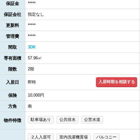
保証金
*****
保証会社
指定なし
更新料
*****
管理費
*****
間取
3DK
専有面積
57.96㎡
階数
2階
入居時期を相談する
入居日
即時
保険
10,000円
方角
南
駐車場あり
公共排水
公営水道
物件特徴
２人入居可
室内洗濯機置場
バルコニー