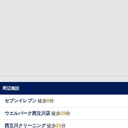
周辺施設
セブンイレブン
徒歩
6
分
ウエルパーク西立川店
徒歩
19
分
西立川クリーニング
徒歩
21
分