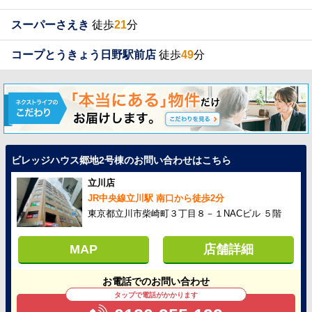
スーパーさえき
徒歩
21
分
コープとうきょう日野駅前店
徒歩
49
分
ビレッジハウス郷地2号棟のお問い合わせはこちら
立川店
JR中央線立川駅 南口から徒歩2分
東京都立川市柴崎町３丁目８－１NACビル ５階
MAP
店舗詳細
お電話でのお問い合わせ
タップで電話がかかります