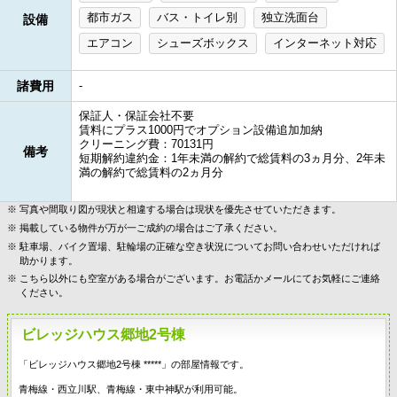
都市ガス
バス・トイレ別
独立洗面台
設備
エアコン
シューズボックス
インターネット対応
諸費用
-
保証人・保証会社不要
賃料にプラス1000円でオプション設備追加加納
クリーニング費：70131円
備考
短期解約違約金：1年未満の解約で総賃料の3ヵ月分、2年未
満の解約で総賃料の2ヵ月分
写真や間取り図が現状と相違する場合は現状を優先させていただきます。
掲載している物件が万が一ご成約の場合はご了承ください。
駐車場、バイク置場、駐輪場の正確な空き状況についてお問い合わせいただければ
助かります。
こちら以外にも空室がある場合がございます。お電話かメールにてお気軽にご連絡
ください。
ビレッジハウス郷地2号棟
「ビレッジハウス郷地2号棟 *****」の部屋情報です。
青梅線・西立川駅、青梅線・東中神駅が利用可能。