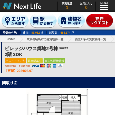
閲覧履歴
お気に入り
1
0
登録物件数
建物：
86,052
棟
部屋数：
484,174
戸
HOME
東京都昭島市の賃貸物件一覧
西立川駅の賃貸物件一覧
ビレッジハウス郷地2号棟 *****
2階 3DK
バス・トイレ別
駐車場あり
室内洗濯機置場
【更新】2026/08/07
間取り図