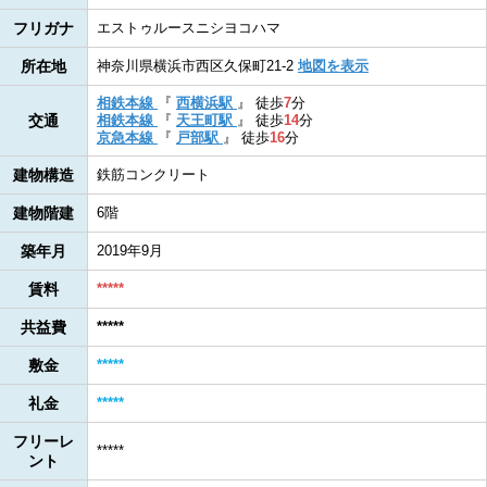
フリガナ
エストゥルースニシヨコハマ
所在地
神奈川県横浜市西区久保町21-2
地図を表示
相鉄本線
『
西横浜駅
』
徒歩
7
分
交通
相鉄本線
『
天王町駅
』
徒歩
14
分
京急本線
『
戸部駅
』
徒歩
16
分
建物構造
鉄筋コンクリート
建物階建
6階
築年月
2019年9月
賃料
*****
共益費
*****
敷金
*****
礼金
*****
フリーレ
*****
ント