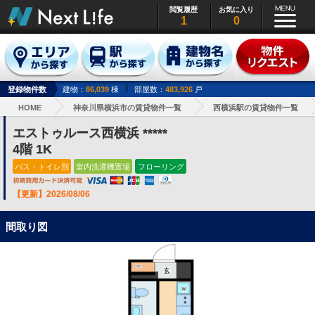
閲覧履歴
お気に入り
1
0
登録物件数
建物：
86,039
棟
部屋数：
483,926
戸
HOME
神奈川県横浜市の賃貸物件一覧
西横浜駅の賃貸物件一覧
エストゥルース西横浜 *****
4階 1K
バス・トイレ別
室内洗濯機置場
フローリング
【更新】2026/08/06
間取り図