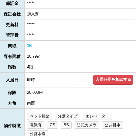
保証金
*****
保証会社
加入要
更新料
*****
管理費
*****
間取
1K
専有面積
20.79㎡
階数
4階
入居時期を相談する
入居日
即時
保険
20,000円
方角
南西
ペット相談
分譲タイプ
エレベーター
電気有
CS
BS
防犯カメラ
公共排水
物件特徴
公営水道