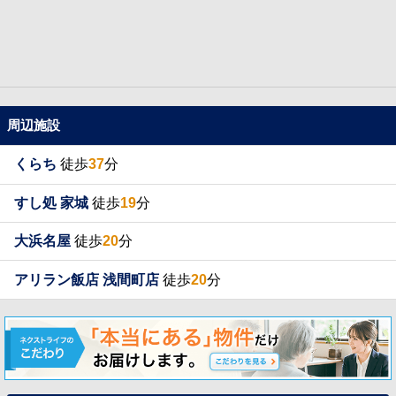
周辺施設
くらち
徒歩
37
分
すし処 家城
徒歩
19
分
大浜名屋
徒歩
20
分
アリラン飯店 浅間町店
徒歩
20
分