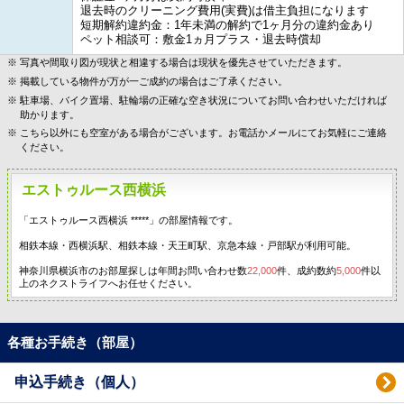
退去時のクリーニング費用(実費)は借主負担になります
短期解約違約金：1年未満の解約で1ヶ月分の違約金あり
ペット相談可：敷金1ヵ月プラス・退去時償却
写真や間取り図が現状と相違する場合は現状を優先させていただきます。
掲載している物件が万が一ご成約の場合はご了承ください。
駐車場、バイク置場、駐輪場の正確な空き状況についてお問い合わせいただければ
助かります。
こちら以外にも空室がある場合がございます。お電話かメールにてお気軽にご連絡
ください。
エストゥルース西横浜
「エストゥルース西横浜 *****」の部屋情報です。
相鉄本線・西横浜駅、相鉄本線・天王町駅、京急本線・戸部駅が利用可能。
神奈川県横浜市のお部屋探しは年間お問い合わせ数
22,000
件、成約数約
5,000
件以
上のネクストライフへお任せください。
各種お手続き（部屋）
申込手続き（個人）