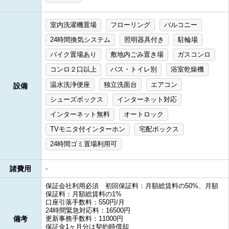
室内洗濯機置場
フローリング
バルコニー
24時間換気システム
照明器具付き
駐輪場
バイク置場あり
敷地内ごみ置き場
ガスコンロ
コンロ２口以上
バス・トイレ別
浴室乾燥機
温水洗浄便座
独立洗面台
エアコン
設備
シューズボックス
インターネット対応
インターネット無料
オートロック
TVモニタ付インターホン
宅配ボックス
24時間ゴミ置場利用可
諸費用
-
保証会社利用必須 初回保証料：月額総賃料の50%、月額
保証料：月額総賃料の1%
口座引落手数料：550円/月
24時間緊急対応料：16500円
備考
更新事務手数料：11000円
保証金1ヶ月分は契約時償却