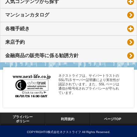
人気コンテンツから探す
click to expand contents
マンションカタログ
各種手続き
click to expand contents
来店予約
金融商品の販売等に係る勧誘方針
ネクストライフは、サイバートラストの
SSL/TLS サーバー証明書により実在性が
認証されています。また、SSL ページは
通信が暗号化されプライバシーが守られ
ています。
プライバシー
利用規約
ページTOP
ポリシー
COPYRIGHT©株式会社ネクストライフ All Rights Reserved.