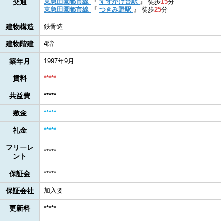
交通
東急田園都市線
『
すずかけ台駅
』
徒歩
15
分
東急田園都市線
『
つきみ野駅
』
徒歩
25
分
建物構造
鉄骨造
建物階建
4階
築年月
1997年9月
賃料
*****
共益費
*****
敷金
*****
礼金
*****
フリーレ
*****
ント
保証金
*****
保証会社
加入要
更新料
*****