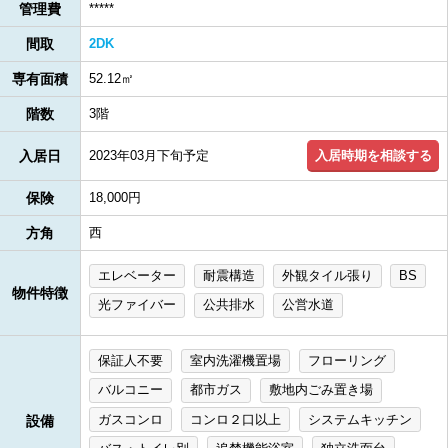
管理費
*****
間取
2DK
専有面積
52.12㎡
階数
3階
入居時期を相談する
入居日
2023年03月下旬予定
保険
18,000円
方角
西
エレベーター
耐震構造
外観タイル張り
BS
物件特徴
光ファイバー
公共排水
公営水道
保証人不要
室内洗濯機置場
フローリング
バルコニー
都市ガス
敷地内ごみ置き場
ガスコンロ
コンロ２口以上
システムキッチン
設備