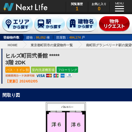
閲覧履歴
お気に入り
1
0
登録物件数
建物：
86,052
棟
部屋数：
484,174
戸
HOME
東京都町田市の賃貸物件一覧
南町田グランベリーＰ駅の賃貸
ヒルズ町田弐番館 *****
3階 2DK
バス・トイレ別
室内洗濯機置場
フローリング
【更新】2024/02/05
間取り図