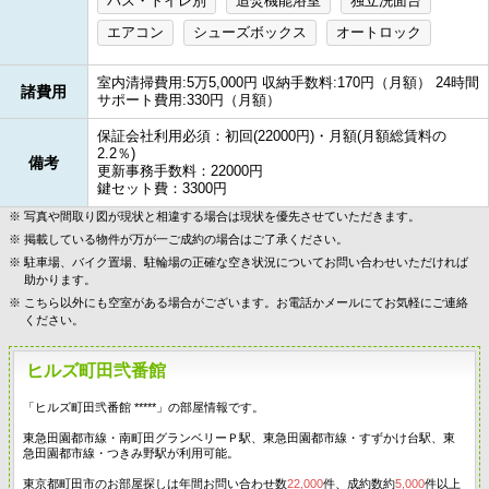
バス・トイレ別
追焚機能浴室
独立洗面台
エアコン
シューズボックス
オートロック
室内清掃費用:5万5,000円 収納手数料:170円（月額） 24時間
諸費用
サポート費用:330円（月額）
保証会社利用必須：初回(22000円)・月額(月額総賃料の
2.2％)
備考
更新事務手数料：22000円
鍵セット費：3300円
写真や間取り図が現状と相違する場合は現状を優先させていただきます。
掲載している物件が万が一ご成約の場合はご了承ください。
駐車場、バイク置場、駐輪場の正確な空き状況についてお問い合わせいただければ
助かります。
こちら以外にも空室がある場合がございます。お電話かメールにてお気軽にご連絡
ください。
ヒルズ町田弐番館
「ヒルズ町田弐番館 *****」の部屋情報です。
東急田園都市線・南町田グランベリーＰ駅、東急田園都市線・すずかけ台駅、東
急田園都市線・つきみ野駅が利用可能。
東京都町田市のお部屋探しは年間お問い合わせ数
22,000
件、成約数約
5,000
件以上