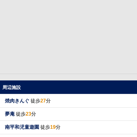
周辺施設
焼肉きんぐ
徒歩
27
分
夢庵
徒歩
23
分
南平和児童遊園
徒歩
19
分