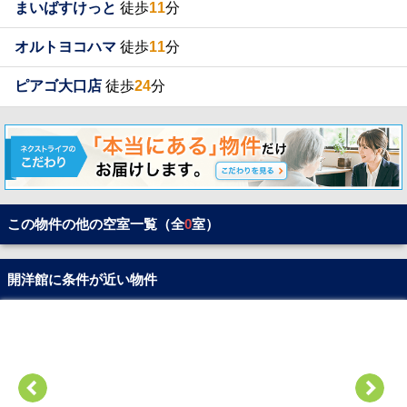
まいばすけっと
徒歩
11
分
オルトヨコハマ
徒歩
11
分
ピアゴ大口店
徒歩
24
分
この物件の他の空室一覧（全
0
室）
開洋館に条件が近い物件