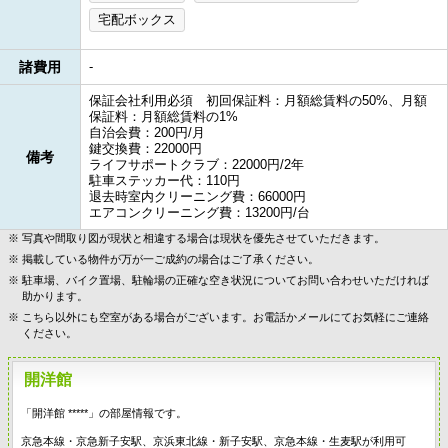
宅配ボックス
諸費用
-
保証会社利用必須 初回保証料：月額総賃料の50%、月額
保証料：月額総賃料の1%
自治会費：200円/月
鍵交換費：22000円
備考
ライフサポートクラブ：22000円/2年
駐車ステッカー代：110円
退去時室内クリーニング費：66000円
エアコンクリーニング費：13200円/台
写真や間取り図が現状と相違する場合は現状を優先させていただきます。
掲載している物件が万が一ご成約の場合はご了承ください。
駐車場、バイク置場、駐輪場の正確な空き状況についてお問い合わせいただければ
助かります。
こちら以外にも空室がある場合がございます。お電話かメールにてお気軽にご連絡
ください。
開洋館
「開洋館 *****」の部屋情報です。
京急本線・京急新子安駅、京浜東北線・新子安駅、京急本線・生麦駅が利用可