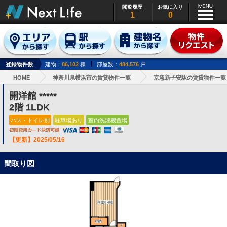
閲覧履歴
お気に入り
1
0
登録物件数
建物：
86,102
棟
部屋数：
484,576
戸
HOME
神奈川県横浜市の賃貸物件一覧
京急新子安駅の賃貸物件一覧
開洋館 *****
2階 1LDK
バス・トイレ別
駐車場あり
室内洗濯機置場
【更新】2025/05/16
間取り図