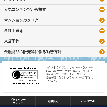
人気コンテンツから探す
click to expand contents
マンションカタログ
各種手続き
click to expand contents
来店予約
金融商品の販売等に係る勧誘方針
ネクストライフは、サイバートラストの
SSL/TLS サーバー証明書により実在性が
認証されています。また、SSL ページは
通信が暗号化されプライバシーが守られ
ています。
プライバシー
利用規約
ページTOP
ポリシー