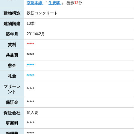
京急本線
『
生麦駅
』
徒歩
12
分
建物構造
鉄筋コンクリート
建物階建
10階
築年月
2011年2月
賃料
*****
共益費
*****
敷金
*****
礼金
*****
フリーレ
*****
ント
保証金
*****
保証会社
加入要
更新料
*****
管理費
*****