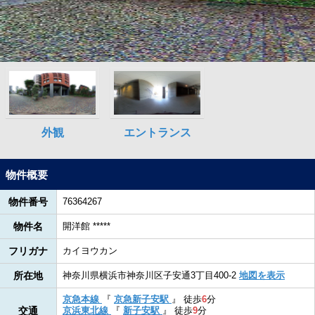
物件概要
物件番号
76364267
物件名
開洋館 *****
フリガナ
カイヨウカン
所在地
神奈川県横浜市神奈川区子安通3丁目400-2
地図を表示
京急本線
『
京急新子安駅
』
徒歩
6
分
交通
京浜東北線
『
新子安駅
』
徒歩
9
分