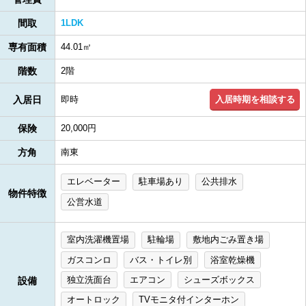
間取
1LDK
専有面積
44.01㎡
階数
2階
入居時期を相談する
入居日
即時
保険
20,000円
方角
南東
エレベーター
駐車場あり
公共排水
物件特徴
公営水道
室内洗濯機置場
駐輪場
敷地内ごみ置き場
ガスコンロ
バス・トイレ別
浴室乾燥機
独立洗面台
エアコン
シューズボックス
設備
オートロック
TVモニタ付インターホン