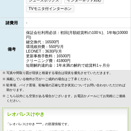
シューズボックス
インターネット対応
TVモニタ付インターホン
諸費用
-
保証会社利用必須：初回(月額総賃料の100％)、1年毎(10000
円)
鍵交換代：16500円
環境維持費：550円/月
備考
LEONET：3630円/月
更新事務手数料：16500円
クリーニング費：41800円
短期解約違約金：1年未満の解約で総賃料1ヶ月分
写真や間取り図が現状と相違する場合は現状を優先させていただきます。
掲載している物件が万が一ご成約の場合はご了承ください。
駐車場、バイク置場、駐輪場の正確な空き状況についてお問い合わせいただければ
助かります。
こちら以外にも空室がある場合がございます。お電話かメールにてお気軽にご連絡
ください。
レオパレスけやき
「レオパレスけやき *****」の部屋情報です。