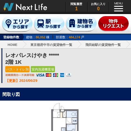
閲覧履歴
お気に入り
1
0
登録物件数
建物：
86,052
棟
部屋数：
484,174
戸
HOME
東京都府中市の賃貸物件一覧
飛田給駅の賃貸物件一覧
レオパレスけやき *****
2階 1K
バス・トイレ別
室内洗濯機置場
【更新】2024/06/29
間取り図