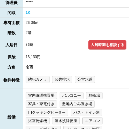
管理費
*****
間取
1K
専有面積
26.08㎡
階数
2階
入居時期を相談する
入居日
即時
保険
13,130円
方角
南西
防犯カメラ
公共排水
公営水道
物件特徴
室内洗濯機置場
バルコニー
駐輪場
家具・家電付き
敷地内ごみ置き場
IHクッキングヒーター
バス・トイレ別
設備
浴室乾燥機
温水洗浄便座
エアコン