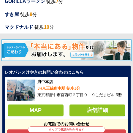
GORILLAラーメン
徒歩
7
分
すき屋
徒歩
8
分
マクドナルド
徒歩
10
分
レオパレスけやきのお問い合わせはこちら
府中本店
JR京王線府中駅 徒歩3分
東京都府中市宮西町２丁目９－９こだまビル 3階
MAP
店舗詳細
お電話でのお問い合わせ
タップで電話がかかります