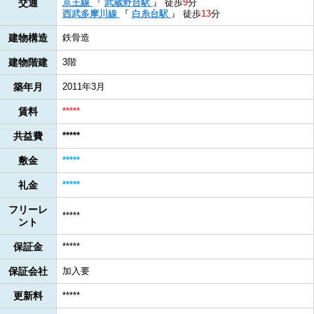
交通
京王線
『
武蔵野台駅
』
徒歩
9
分
西武多摩川線
『
白糸台駅
』
徒歩
13
分
建物構造
鉄骨造
建物階建
3階
築年月
2011年3月
賃料
*****
共益費
*****
敷金
*****
礼金
*****
フリーレ
*****
ント
保証金
*****
保証会社
加入要
更新料
*****