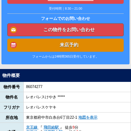
受付時間｜8:30～21:00
フォームでのお問い合わせ
この物件をお問い合わせ
来店予約
フォームからは24時間365日受付しています。
物件概要
物件番号
86074277
物件名
レオパレスけやき *****
フリガナ
レオパレスケヤキ
所在地
東京都府中市白糸台6丁目22-1
地図を表示
京王線
『
飛田給駅
』
徒歩
9
分