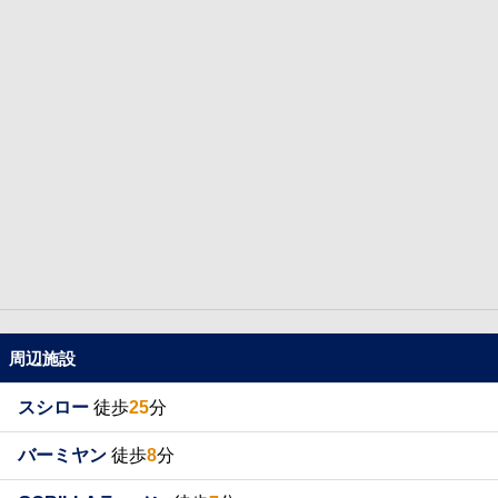
周辺施設
スシロー
徒歩
25
分
バーミヤン
徒歩
8
分