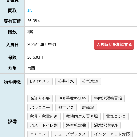
間取
1K
専有面積
26.08㎡
階数
3階
入居時期を相談する
入居日
2025年09月中旬
保険
26,680円
方角
南西
防犯カメラ
公共排水
公営水道
物件特徴
保証人不要
仲介手数料無料
室内洗濯機置場
バルコニー
都市ガス
駐輪場
家具・家電付き
敷地内ごみ置き場
電気コンロ
設備
バス・トイレ別
浴室乾燥機
温水洗浄便座
エアコン
シューズボックス
インターネット対応