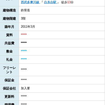
西武多摩川線
『
白糸台駅
』
徒歩
13
分
建物構造
鉄骨造
建物階建
3階
築年月
2011年3月
賃料
*****
共益費
*****
敷金
*****
礼金
*****
フリーレ
*****
ント
保証金
*****
保証会社
加入要
更新料
*****
管理費
*****