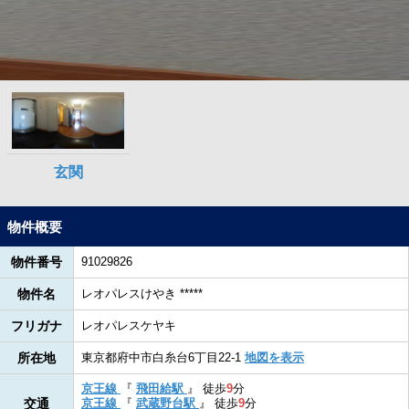
物件概要
物件番号
91029826
物件名
レオパレスけやき *****
フリガナ
レオパレスケヤキ
所在地
東京都府中市白糸台6丁目22-1
地図を表示
京王線
『
飛田給駅
』
徒歩
9
分
交通
京王線
『
武蔵野台駅
』
徒歩
9
分