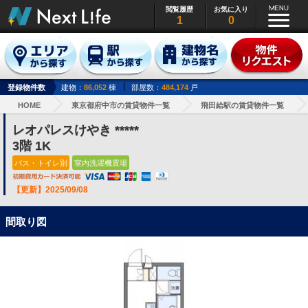
閲覧履歴
お気に入り
1
0
登録物件数
建物：
86,052
棟
部屋数：
484,174
戸
HOME
東京都府中市の賃貸物件一覧
飛田給駅の賃貸物件一覧
レオパレスけやき *****
3階 1K
バス・トイレ別
室内洗濯機置場
【更新】2025/09/08
間取り図