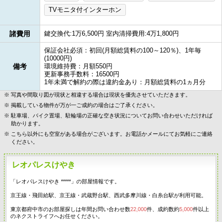
TVモニタ付インターホン
諸費用
鍵交換代:1万6,500円 室内清掃費用:4万1,800円
保証会社必須：初回(月額総賃料の100～120％)、1年毎
(10000円)
備考
環境維持費：月額550円
更新事務手数料：16500円
1年未満で解約の際は違約金あり：月額総賃料の1ヵ月分
写真や間取り図が現状と相違する場合は現状を優先させていただきます。
掲載している物件が万が一ご成約の場合はご了承ください。
駐車場、バイク置場、駐輪場の正確な空き状況についてお問い合わせいただければ
助かります。
こちら以外にも空室がある場合がございます。お電話かメールにてお気軽にご連絡
ください。
レオパレスけやき
「レオパレスけやき *****」の部屋情報です。
京王線・飛田給駅、京王線・武蔵野台駅、西武多摩川線・白糸台駅が利用可能。
東京都府中市のお部屋探しは年間お問い合わせ数
22,000
件、成約数約
5,000
件以上
のネクストライフへお任せください。