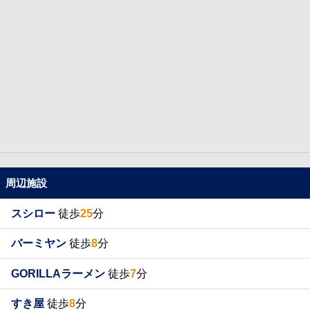
周辺施設
スシロー
徒歩
25
分
バーミヤン
徒歩
8
分
GORILLAラーメン
徒歩
7
分
すき屋
徒歩
8
分