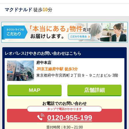
マクドナルド
徒歩
10
分
レオパレスけやきのお問い合わせはこちら
府中本店
JR京王線府中駅 徒歩3分
東京都府中市宮西町２丁目９－９こだまビル 3階
MAP
店舗詳細
お電話でのお問い合わせ
タップで電話がかかります
0120-955-199
受付時間｜8:30～21:00