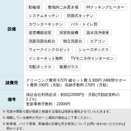
駐輪場
敷地内ごみ置き場
IHクッキングヒーター
システムキッチン
対面式キッチン
カウンターキッチン
バス・トイレ別
設備
追焚機能浴室
浴室乾燥機
温水洗浄便座
洗髪洗面化粧台
独立洗面台
エアコン
ウォークインクロゼット
シューズボックス
インターネット無料
TVモニタ付インターホン
宅配ボックス
複層ガラス
クリーニング費用:6万円 鍵セット費:3,300円 24時間サポー
諸費用
ト費用:330円（月額） 収納手数料:170円（月額）
保証会社利用必須：初回(22000円)・月額(月額総賃料の
備考
2.2％)
更新事務手数料：22000円
写真や間取り図が現状と相違する場合は現状を優先させていただきます。
掲載している物件が万が一ご成約の場合はご了承ください。
駐車場、バイク置場、駐輪場の正確な空き状況についてお問い合わせいただければ
助かります。