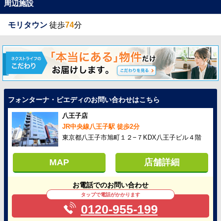
周辺施設
モリタウン
徒歩
74
分
フォンターナ・ピエディのお問い合わせはこちら
八王子店
JR中央線八王子駅 徒歩2分
東京都八王子市旭町１２−７KDX八王子ビル４階
MAP
店舗詳細
お電話でのお問い合わせ
タップで電話がかかります
0120-955-199