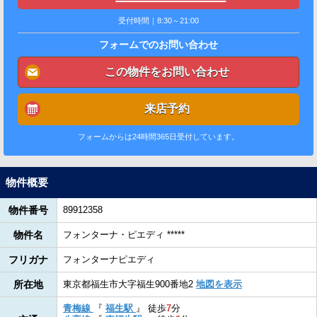
受付時間｜8:30～21:00
フォームでのお問い合わせ
この物件をお問い合わせ
来店予約
フォームからは24時間365日受付しています。
物件概要
物件番号
89912358
物件名
フォンターナ・ピエディ *****
フリガナ
フォンターナピエディ
所在地
東京都福生市大字福生900番地2
地図を表示
青梅線
『
福生駅
』
徒歩
7
分