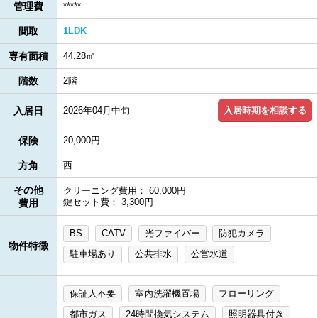
管理費
*****
間取
1LDK
専有面積
44.28㎡
階数
2階
入居時期を相談する
入居日
2026年04月中旬
保険
20,000円
方角
西
その他
クリーニング費用： 60,000円
鍵セット費： 3,300円
費用
BS
CATV
光ファイバー
防犯カメラ
物件特徴
駐車場あり
公共排水
公営水道
保証人不要
室内洗濯機置場
フローリング
都市ガス
24時間換気システム
照明器具付き