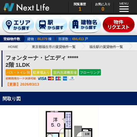
閲覧履歴
お気に入り
1
0
登録物件数
建物：
86,079
棟
部屋数：
484,413
戸
HOME
東京都福生市の賃貸物件一覧
福生駅の賃貸物件一覧
フォンターナ・ピエディ *****
2階 1LDK
バス・トイレ別
駐車場あり
室内洗濯機置場
フローリング
【更新】2026/03/13
間取り図