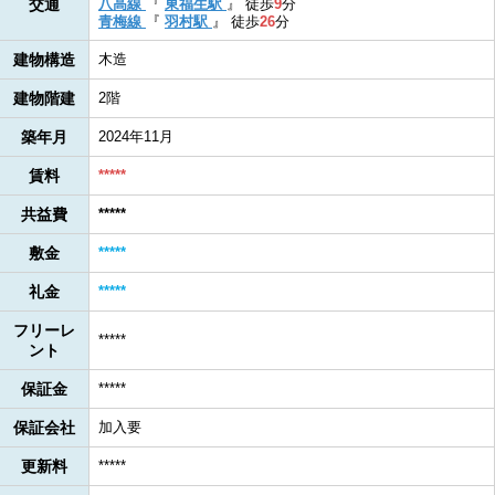
交通
八高線
『
東福生駅
』
徒歩
9
分
青梅線
『
羽村駅
』
徒歩
26
分
建物構造
木造
建物階建
2階
築年月
2024年11月
賃料
*****
共益費
*****
敷金
*****
礼金
*****
フリーレ
*****
ント
保証金
*****
保証会社
加入要
更新料
*****