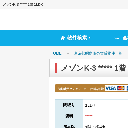
メゾンK-3 ***** 1階 1LDK
物件検索
会
▼
HOME
»
東京都昭島市の賃貸物件一覧
メゾンK-3 ***** 1階
初期費用クレジットカード決済可能
間取り
1LDK
賃料
*****
所在階
1階 / 2階建