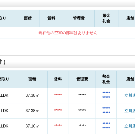
敷金
取り
面積
賃料
管理費
店舗
礼金
現在他の空室の部屋はありません
 )
敷金
間取り
面積
賃料
管理費
店舗
礼金
*****
1LDK
37.38㎡
*****
*****
立川
*****
*****
1LDK
37.38㎡
*****
*****
立川
*****
*****
1LDK
37.16㎡
*****
*****
立川
*****