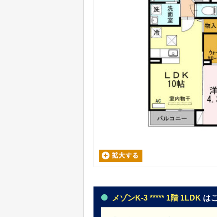
メゾンK-3 ***** 1階 1LDK
は