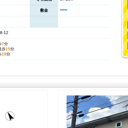
敷金
*****
-12
歩
7
分
徒歩
15
分
歩
19
分