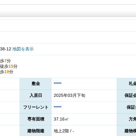
8-12
地図を表示
歩
7
分
徒歩
15
分
歩
19
分
敷金
礼
*****
入居日
2025年03月下旬
保証
フリーレント
保証
*****
専有面積
37.16㎡
方
建物階建
地上2階 / -
建物