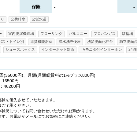
保険
-
-
あり
公共排水
公営水道
ー
室内洗濯機置場
フローリング
バルコニー
プロパンガス
駐輪場
バス・トイレ別
追焚機能浴室
温水洗浄便座
洗髪洗面化粧台
独立洗面
シューズボックス
インターネット対応
TVモニタ付インターホン
24
35000円)、月額(月額総賃料の1%プラス800円)
：16500円
46200円
現状を優先させていただきます。
はご了承ください。
き状況についてお問い合わせいただければ助かります。
ます。お電話かメールにてお気軽にご連絡ください。