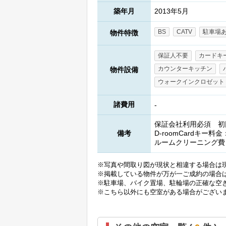
築年月
2013年5月
BS
CATV
駐車場
物件特徴
保証人不要
カードキ
カウンターキッチン
物件設備
ウォークインクロゼット
諸費用
-
保証会社利用必須 初回(
備考
D-roomCardキー料金
ルームクリーニング費：
※写真や間取り図が現状と相違する場合は
※掲載している物件が万が一ご成約の場合
※駐車場、バイク置場、駐輪場の正確な空
※こちら以外にも空室がある場合がござい