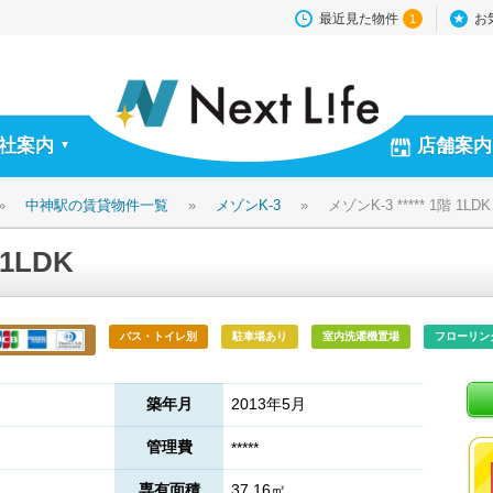
最近見た物件
お
1
社案内
店舗案内
▼
»
中神駅の賃貸物件一覧
»
メゾンK-3
»
メゾンK-3 ***** 1階 1LDK
 1LDK
バス・トイレ別
駐車場あり
室内洗濯機置場
フローリン
築年月
2013年5月
管理費
*****
専有面積
37.16㎡