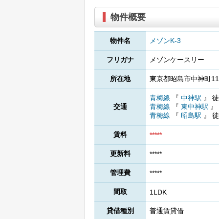
物件概要
物件名
メゾンK-3
フリガナ
メゾンケースリー
所在地
東京都昭島市中神町113
青梅線
『
中神駅
』
徒
交通
青梅線
『
東中神駅
』
青梅線
『
昭島駅
』
徒
賃料
*****
更新料
*****
管理費
*****
間取
1LDK
貸借種別
普通賃貸借