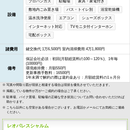
プロパンガス
駐輪場
家具・家電付き
敷地内ごみ置き場
バス・トイレ別
浴室乾燥機
設備
温水洗浄便座
エアコン
シューズボックス
インターネット対応
TVモニタ付インターホン
宅配ボックス
諸費用
鍵交換代:1万6,500円 室内清掃費用:4万1,800円
保証会社必須：初回(月額総賃料の100～120％)、1年毎
(10000円)
備考
環境維持費：月額550円
更新事務手数料：16500円
1年未満で解約の際は違約金あり：月額総賃料の1ヵ月分
写真や間取り図が現状と相違する場合は現状を優先させていただきます。
掲載している物件が万が一ご成約の場合はご了承ください。
駐車場、バイク置場、駐輪場の正確な空き状況についてお問い合わせいただければ
助かります。
こちら以外にも空室がある場合がございます。お電話かメールにてお気軽にご連絡
ください。
レオパレスシャルム