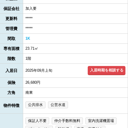
保証会社
加入要
更新料
*****
管理費
*****
間取
1K
専有面積
23.71㎡
階数
1階
入居時期を相談する
入居日
2025年09月上旬
保険
26,680円
方角
南東
公共排水
公営水道
物件特徴
保証人不要
仲介手数料無料
室内洗濯機置場