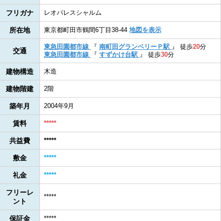
フリガナ
レオパレスシャルム
所在地
東京都町田市鶴間6丁目38-44
地図を表示
東急田園都市線
『
南町田グランベリーＰ駅
』
徒歩
20
分
交通
東急田園都市線
『
すずかけ台駅
』
徒歩
30
分
建物構造
木造
建物階建
2階
築年月
2004年9月
賃料
*****
共益費
*****
敷金
*****
礼金
*****
フリーレ
*****
ント
保証金
*****