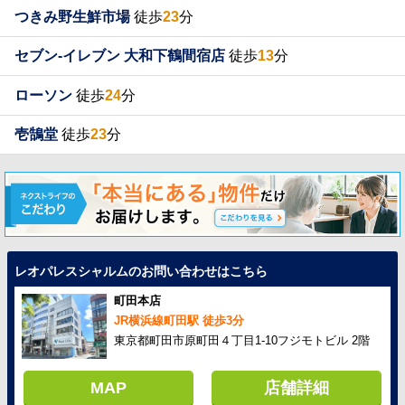
つきみ野生鮮市場
徒歩
23
分
セブン-イレブン 大和下鶴間宿店
徒歩
13
分
ローソン
徒歩
24
分
壱鵠堂
徒歩
23
分
レオパレスシャルムのお問い合わせはこちら
町田本店
JR横浜線町田駅 徒歩3分
東京都町田市原町田４丁目1-10フジモトビル 2階
MAP
店舗詳細