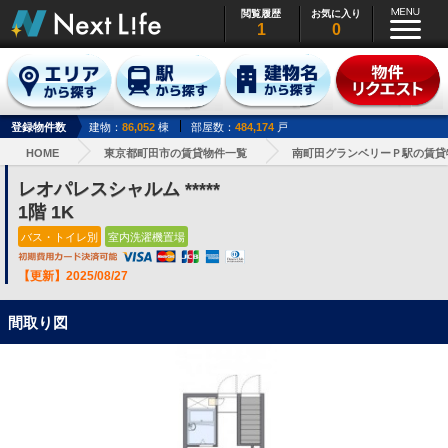
閲覧履歴
お気に入り
1
0
登録物件数
建物：
86,052
棟
部屋数：
484,174
戸
HOME
東京都町田市の賃貸物件一覧
南町田グランベリーＰ駅の賃貸
レオパレスシャルム *****
1階 1K
バス・トイレ別
室内洗濯機置場
【更新】2025/08/27
間取り図