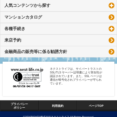
人気コンテンツから探す
click to expand contents
マンションカタログ
各種手続き
click to expand contents
来店予約
金融商品の販売等に係る勧誘方針
ネクストライフは、サイバートラストの
SSL/TLS サーバー証明書により実在性が
認証されています。また、SSL ページは
通信が暗号化されプライバシーが守られ
ています。
プライバシー
利用規約
ページTOP
ポリシー
COPYRIGHT©株式会社ネクストライフ All Rights Reserved.