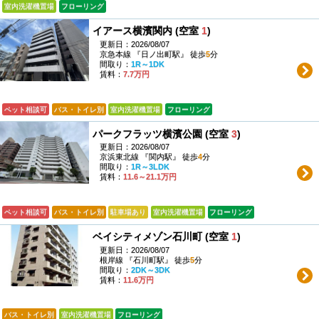
室内洗濯機置場
フローリング
イアース横濱関内 (空室
1
)
更新日：2026/08/07
京急本線 『日ノ出町駅』 徒歩
5
分
間取り：
1R～1DK
賃料：
7.7万円
ペット相談可
バス・トイレ別
室内洗濯機置場
フローリング
パークフラッツ横濱公園 (空室
3
)
更新日：2026/08/07
京浜東北線 『関内駅』 徒歩
4
分
間取り：
1R～3LDK
賃料：
11.6～21.1万円
ペット相談可
バス・トイレ別
駐車場あり
室内洗濯機置場
フローリング
ベイシティメゾン石川町 (空室
1
)
更新日：2026/08/07
根岸線 『石川町駅』 徒歩
5
分
間取り：
2DK～3DK
賃料：
11.6万円
バス・トイレ別
室内洗濯機置場
フローリング