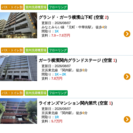
バス・トイレ別
室内洗濯機置場
フローリング
グランド・ガーラ横濱山下町 (空室
2
)
更新日：2026/08/07
みなとみらい線 『元町・中華街駅』 徒歩
4
分
間取り：
1K
賃料：
7.9～7.9万円
バス・トイレ別
室内洗濯機置場
フローリング
ガーラ横濱関内グランドステージ (空室
1
)
更新日：2026/08/07
京浜東北線 『関内駅』 徒歩
5
分
間取り：
1K～2K
賃料：
7.8万円
バス・トイレ別
室内洗濯機置場
フローリング
ライオンズマンション関内第弐 (空室
1
)
更新日：2026/08/07
京浜東北線 『関内駅』 徒歩
6
分
間取り：
1R
賃料：
5.7万円