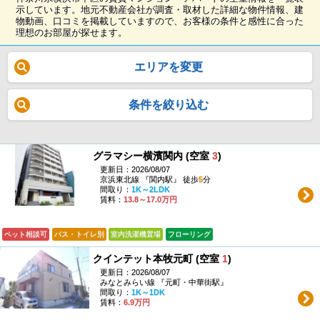
示しています。地元不動産会社が調査・取材した詳細な物件情報、建
物動画、口コミを掲載していますので、お客様の条件と感性に合った
理想のお部屋が探せます。
エリアを変更
条件を絞り込む
グラマシー横濱関内 (空室
3
)
更新日：2026/08/07
京浜東北線 『関内駅』 徒歩
5
分
間取り：
1K～2LDK
賃料：
13.8～17.0万円
ペット相談可
バス・トイレ別
室内洗濯機置場
フローリング
クインテット本牧元町 (空室
1
)
更新日：2026/08/07
みなとみらい線 『元町・中華街駅』
間取り：
1K～1DK
賃料：
6.9万円