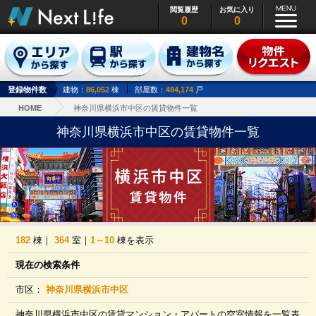
閲覧履歴
お気に入り
0
0
登録物件数
建物：
86,052
棟
部屋数：
484,174
戸
HOME
神奈川県横浜市中区の賃貸物件一覧
神奈川県横浜市中区の賃貸物件一覧
182
棟｜
364
室｜
1～10
棟を表示
現在の検索条件
市区：
神奈川県横浜市中区
神奈川県横浜市中区の賃貸マンション・アパートの空室情報を一覧表