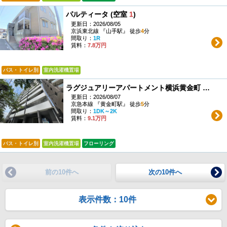
パルティータ (空室
1
)
更新日：2026/08/05
京浜東北線 『山手駅』 徒歩
4
分
間取り：
1R
賃料：
7.8万円
バス・トイレ別
室内洗濯機置場
ラグジュアリーアパートメント横浜黄金町 (空室
1
更新日：2026/08/07
京急本線 『黄金町駅』 徒歩
5
分
間取り：
1DK～2K
賃料：
9.1万円
バス・トイレ別
室内洗濯機置場
フローリング
前の10件へ
次の10件へ
表示件数：10件