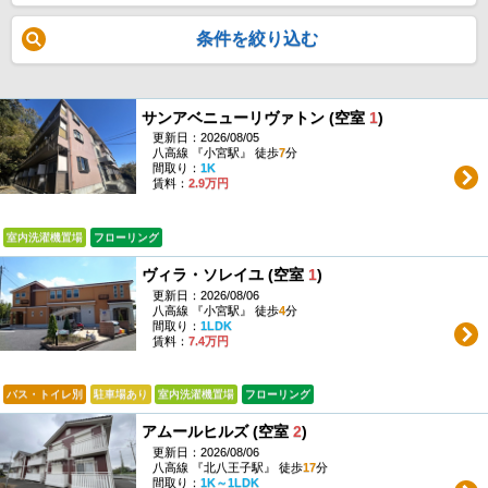
条件を絞り込む
サンアベニューリヴァトン (空室
1
)
更新日：2026/08/05
八高線 『小宮駅』 徒歩
7
分
間取り：
1K
賃料：
2.9万円
室内洗濯機置場
フローリング
ヴィラ・ソレイユ (空室
1
)
更新日：2026/08/06
八高線 『小宮駅』 徒歩
4
分
間取り：
1LDK
賃料：
7.4万円
バス・トイレ別
駐車場あり
室内洗濯機置場
フローリング
アムールヒルズ (空室
2
)
更新日：2026/08/06
八高線 『北八王子駅』 徒歩
17
分
間取り：
1K～1LDK