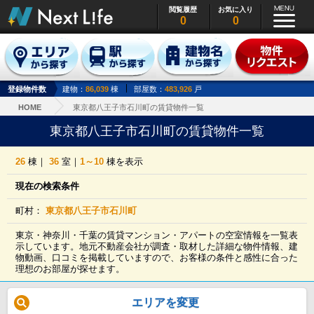
閲覧履歴
お気に入り
0
0
登録物件数
建物：
86,039
棟
部屋数：
483,926
戸
HOME
東京都八王子市石川町の賃貸物件一覧
東京都八王子市石川町の賃貸物件一覧
26
棟｜
36
室｜
1～10
棟を表示
現在の検索条件
町村：
東京都八王子市石川町
東京・神奈川・千葉の賃貸マンション・アパートの空室情報を一覧表
示しています。地元不動産会社が調査・取材した詳細な物件情報、建
物動画、口コミを掲載していますので、お客様の条件と感性に合った
理想のお部屋が探せます。
エリアを変更