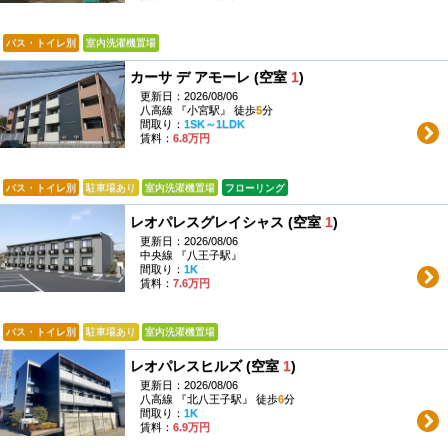
バス・トイレ別
室内洗濯機置場
カーサ デ アモーレ (空室
1
)
更新日：2026/08/06
八高線 『小宮駅』 徒歩
5
分
間取り：
1SK～1LDK
賃料：
6.8万円
バス・トイレ別
駐車場あり
室内洗濯機置場
フローリング
レオパレスグレイシャス (空室
1
)
更新日：2026/08/06
中央線 『八王子駅』
間取り：
1K
賃料：
7.6万円
バス・トイレ別
駐車場あり
室内洗濯機置場
レオパレスヒルズ (空室
1
)
更新日：2026/08/06
八高線 『北八王子駅』 徒歩
6
分
間取り：
1K
賃料：
6.9万円