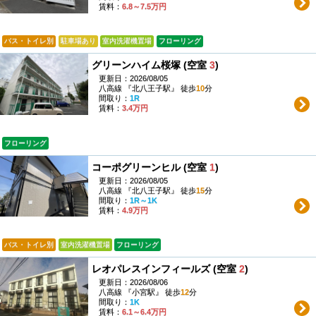
賃料：
6.8～7.5万円
バス・トイレ別
駐車場あり
室内洗濯機置場
フローリング
グリーンハイム桜塚 (空室
3
)
更新日：2026/08/05
八高線 『北八王子駅』 徒歩
10
分
間取り：
1R
賃料：
3.4万円
フローリング
コーポグリーンヒル (空室
1
)
更新日：2026/08/05
八高線 『北八王子駅』 徒歩
15
分
間取り：
1R～1K
賃料：
4.9万円
バス・トイレ別
室内洗濯機置場
フローリング
レオパレスインフィールズ (空室
2
)
更新日：2026/08/06
八高線 『小宮駅』 徒歩
12
分
間取り：
1K
賃料：
6.1～6.4万円