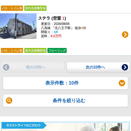
バス・トイレ別
室内洗濯機置場
ステラ (空室
1
)
更新日：2026/08/05
八高線 『北八王子駅』 徒歩
4
分
間取り：
1R
賃料：
8.0万円
バス・トイレ別
室内洗濯機置場
フローリング
前の10件へ
次の10件へ
表示件数：10件
条件を絞り込む