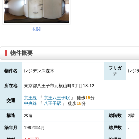
物件概要
フリガ
物件名
レジデンス森木
レジ
ナ
所在地
東京都八王子市元横山町3丁目18-12
京王線
『
京王八王子駅
』
徒歩
15
分
交通
中央線
『
八王子駅
』
徒歩
18
分
構造
木造
総階数
2階
築年月
1992年4月
総戸数
-