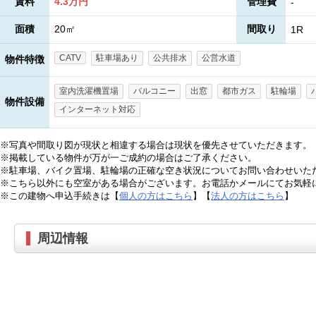
賃料
4.3万円
管理費
-
面積
20㎡
間取り
1R
CATV
駐車場あり
公共排水
公営水道
物件特徴
室内洗濯機置場
バルコニー
出窓
都市ガス
駐輪場
物件設備
インターネット対応
※写真や間取り図が現状と相違する場合は現状を優先させていただきます。
※掲載している物件が万が一ご成約の場合はご了承ください。
※駐車場、バイク置場、駐輪場の正確な空き状況についてお問い合わせいた
※こちら以外にも空室がある場合がございます。お電話かメールにてお気軽
※この建物へ申込手続きは【
個人の方はこちら
】【
法人の方はこちら
】
周辺情報