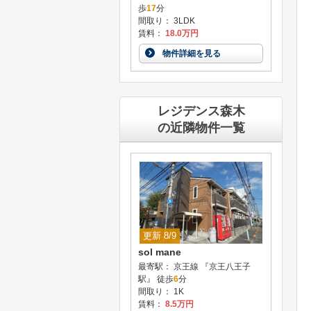
歩
17
分
間取り： 3LDK
賃料：
18.0万円
物件詳細を見る
レジデンス森木
の近隣物件一覧
更新 8/9
sol mane
最寄駅： 京王線 『京王八王子
駅』 徒歩
6
分
間取り： 1K
賃料：
8.5万円