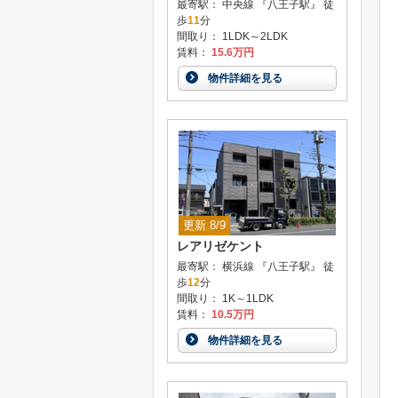
最寄駅： 中央線 『八王子駅』 徒
歩
11
分
間取り： 1LDK～2LDK
賃料：
15.6万円
物件詳細を見る
更新 8/9
レアリゼケント
最寄駅： 横浜線 『八王子駅』 徒
歩
12
分
間取り： 1K～1LDK
賃料：
10.5万円
物件詳細を見る