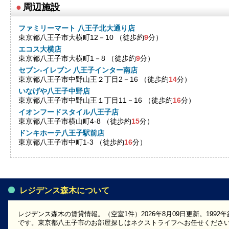
●
周辺施設
ファミリーマート 八王子北大通り店
東京都八王子市大横町12－10 （徒歩約
9
分）
エコス大横店
東京都八王子市大横町1－8 （徒歩約
9
分）
セブン-イレブン 八王子インター南店
東京都八王子市中野山王２丁目2－16 （徒歩約
14
分）
いなげや八王子中野店
東京都八王子市中野山王１丁目11－16 （徒歩約
16
分）
イオンフードスタイル八王子店
東京都八王子市横山町4-8 （徒歩約
15
分）
ドンキホーテ八王子駅前店
東京都八王子市中町1-3 （徒歩約
16
分）
レジデンス森木について
レジデンス森木の賃貸情報。（空室1件）2026年8月09日更新。199
です。東京都八王子市のお部屋探しはネクストライフへお任せくださ