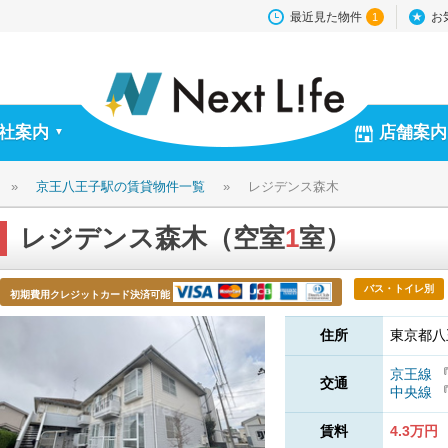
最近見た物件
お
1
社案内
店舗案内
▼
»
京王八王子駅の賃貸物件一覧
»
レジデンス森木
レジデンス森木（空室
1
室）
バス・トイレ別
初期費用クレジットカード決済可能
住所
東京都八
京王線
交通
中央線
賃料
4.3万円