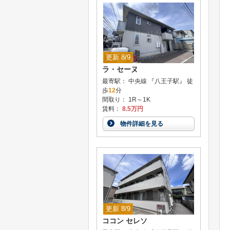
更新 8/9
ラ・セーヌ
最寄駅： 中央線 『八王子駅』 徒
歩
12
分
間取り： 1R～1K
賃料：
8.5万円
物件詳細を見る
更新 8/9
ココン セレソ