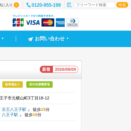
0120-955-199
気に入り
0
お問い合わせ
▼
▼
新着
2026/08/09
駐車場あり
室内洗濯機置場
王子市元横山町3丁目18-12
『
京王八王子駅
』
徒歩
15
分
『
八王子駅
』
徒歩
18
分