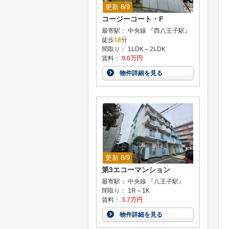
更新 8/9
コージーコート・F
最寄駅： 中央線 『西八王子駅』
徒歩
18
分
間取り： 1LDK～2LDK
賃料：
9.0万円
物件詳細を見る
更新 8/9
第3エコーマンション
最寄駅： 中央線 『八王子駅』
間取り： 1R～1K
賃料：
3.7万円
物件詳細を見る