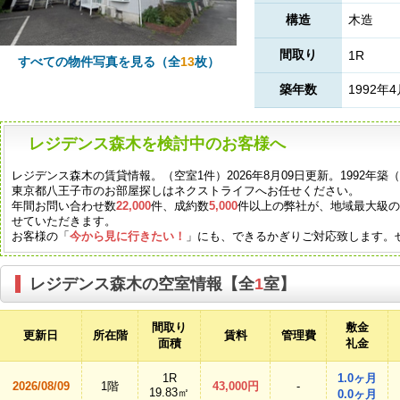
構造
木造
間取り
1R
すべての物件写真を見る（全
13
枚）
築年数
1992年
レジデンス森木を検討中のお客様へ
レジデンス森木の賃貸情報。（空室1件）2026年8月09日更新。1992年
東京都八王子市のお部屋探しはネクストライフへお任せください。
年間お問い合わせ数
22,000
件、成約数
5,000
件以上の弊社が、地域最大級
せていただきます。
お客様の「
今から見に行きたい！
」にも、できるかぎりご対応致します。
レジデンス森木の空室情報【全
1
室】
間取り
敷金
更新日
所在階
賃料
管理費
面積
礼金
1R
1.0ヶ月
2026/08/09
1階
43,000円
-
19.83㎡
0.0ヶ月