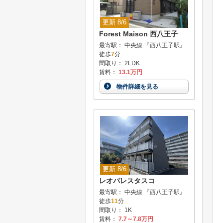
更新 8/6
Forest Maison 西八王子
最寄駅： 中央線 『西八王子駅』
徒歩
7
分
間取り： 2LDK
賃料：
13.1万円
物件詳細を見る
更新 8/6
レオパレスタスコ
最寄駅： 中央線 『西八王子駅』
徒歩
11
分
間取り： 1K
賃料：
7.7～7.8万円