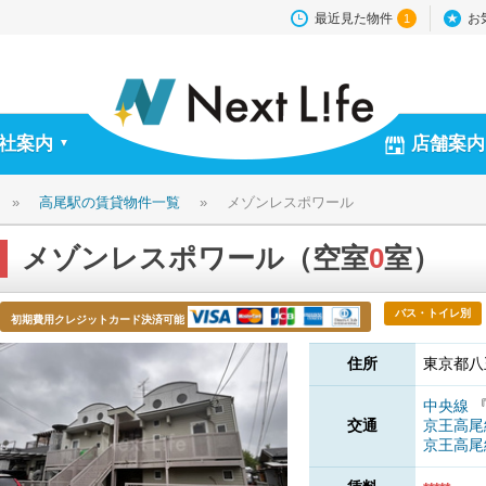
最近見た物件
お
1
社案内
店舗案内
▼
»
高尾駅の賃貸物件一覧
»
メゾンレスポワール
メゾンレスポワール（空室
0
室）
バス・トイレ別
初期費用クレジットカード決済可能
住所
東京都八王
中央線
交通
京王高
京王高