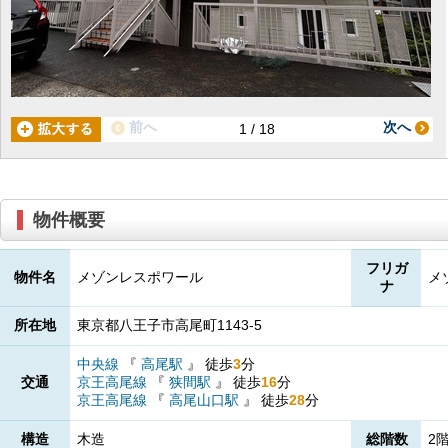
前へ
次へ
1 / 18
物件概要
フリガ
物件名
メゾンレスポワール
メ
ナ
所在地
東京都八王子市高尾町1143-5
中央線
『
高尾駅
』
徒歩
3
分
交通
京王高尾線
『
狭間駅
』
徒歩
16
分
京王高尾線
『
高尾山口駅
』
徒歩
28
分
構造
木造
総階数
2