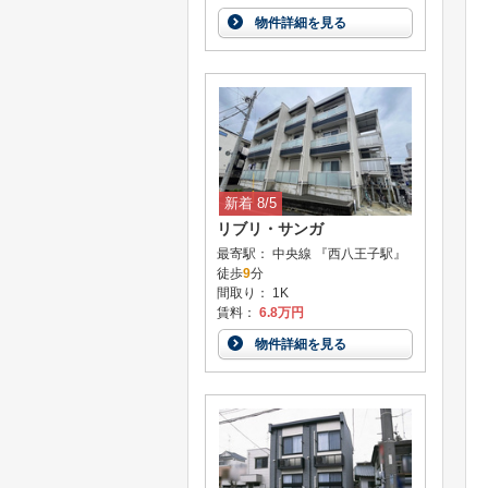
物件詳細を見る
新着 8/5
リブリ・サンガ
最寄駅： 中央線 『西八王子駅』
徒歩
9
分
間取り： 1K
賃料：
6.8万円
物件詳細を見る