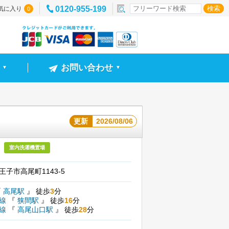
0120-955-199
気に入り
0
お問い合わせ
▼
▼
更新
2026/08/06
室内洗濯機置場
子市高尾町1143-5
『
高尾駅
』
徒歩
3
分
尾線
『
狭間駅
』
徒歩
16
分
尾線
『
高尾山口駅
』
徒歩
28
分