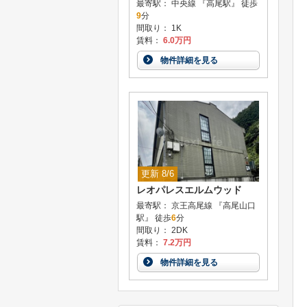
最寄駅： 中央線 『高尾駅』 徒歩
9
分
間取り： 1K
賃料：
6.0万円
物件詳細を見る
更新 8/6
レオパレスエルムウッド
最寄駅： 京王高尾線 『高尾山口
駅』 徒歩
6
分
間取り： 2DK
賃料：
7.2万円
物件詳細を見る