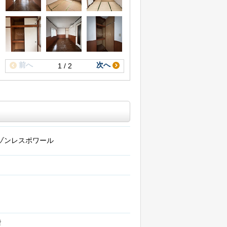
前へ
次へ
1 / 2
ゾンレスポワール
階