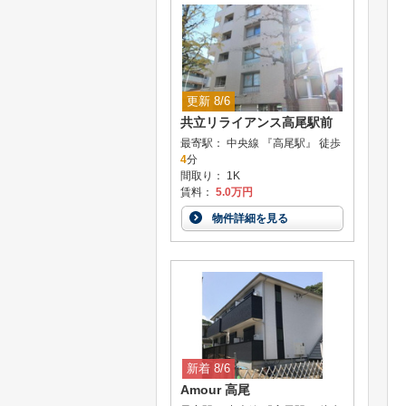
更新 8/6
共立リライアンス高尾駅前
最寄駅： 中央線 『高尾駅』 徒歩
4
分
間取り： 1K
賃料：
5.0万円
物件詳細を見る
新着 8/6
Amour 高尾