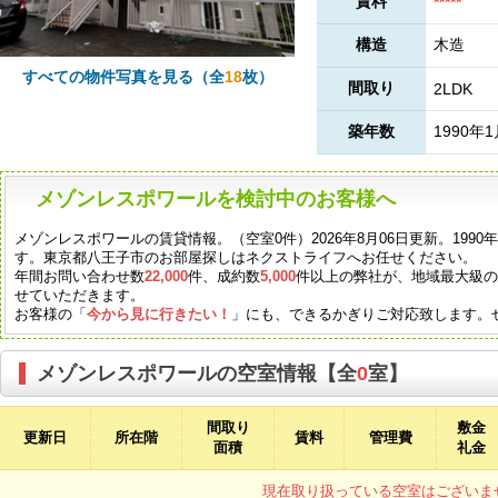
賃料
*****
構造
木造
すべての物件写真を見る（全
18
枚）
間取り
2LDK
築年数
1990年
メゾンレスポワールを検討中のお客様へ
メゾンレスポワールの賃貸情報。（空室0件）2026年8月06日更新。199
す。東京都八王子市のお部屋探しはネクストライフへお任せください。
年間お問い合わせ数
22,000
件、成約数
5,000
件以上の弊社が、地域最大級
せていただきます。
お客様の「
今から見に行きたい！
」にも、できるかぎりご対応致します。
メゾンレスポワールの空室情報【全
0
室】
間取り
敷金
更新日
所在階
賃料
管理費
面積
礼金
現在取り扱っている空室はございま