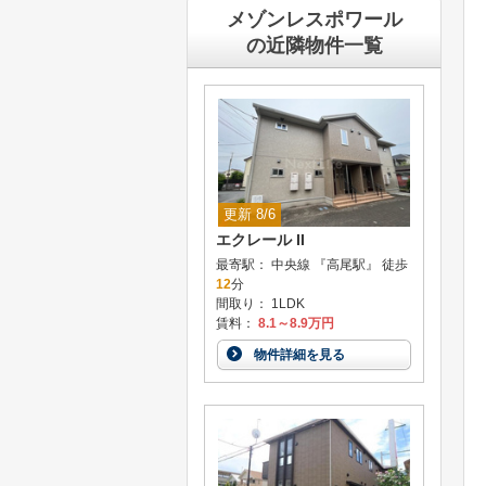
メゾンレスポワール
の近隣物件一覧
更新 8/6
エクレール II
最寄駅： 中央線 『高尾駅』 徒歩
12
分
間取り： 1LDK
賃料：
8.1～8.9万円
物件詳細を見る