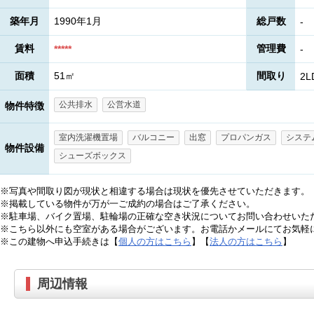
築年月
1990年1月
総戸数
-
賃料
管理費
*****
-
面積
51㎡
間取り
2L
公共排水
公営水道
物件特徴
室内洗濯機置場
バルコニー
出窓
プロパンガス
システ
物件設備
シューズボックス
※写真や間取り図が現状と相違する場合は現状を優先させていただきます。
※掲載している物件が万が一ご成約の場合はご了承ください。
※駐車場、バイク置場、駐輪場の正確な空き状況についてお問い合わせいた
※こちら以外にも空室がある場合がございます。お電話かメールにてお気軽
※この建物へ申込手続きは【
個人の方はこちら
】【
法人の方はこちら
】
周辺情報