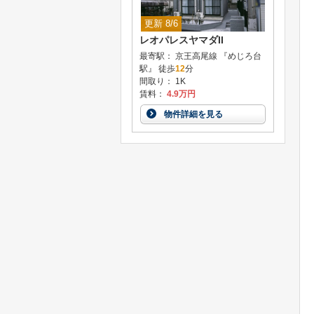
更新 8/6
レオパレスヤマダII
最寄駅： 京王高尾線 『めじろ台
駅』 徒歩
12
分
間取り： 1K
賃料：
4.9万円
物件詳細を見る