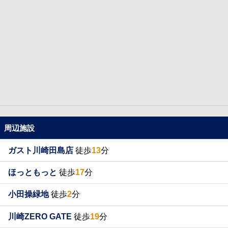
周辺施設
ガスト川崎田島店
徒歩
13
分
ほっともっと
徒歩
17
分
小田操緑地
徒歩
2
分
川崎ZERO GATE
徒歩
19
分