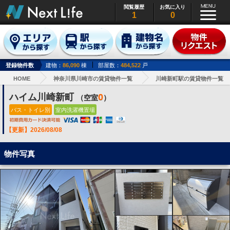
閲覧履歴
お気に入り
1
0
登録物件数
建物：
86,090
棟
部屋数：
484,522
戸
HOME
神奈川県川崎市の賃貸物件一覧
川崎新町駅の賃貸物件一覧
ハイム川崎新町
0
（空室
）
バス・トイレ別
室内洗濯機置場
【更新】2026/08/08
物件写真