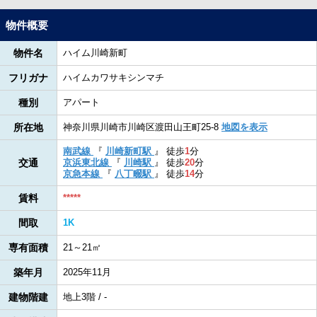
物件概要
物件名
ハイム川崎新町
フリガナ
ハイムカワサキシンマチ
種別
アパート
所在地
神奈川県川崎市川崎区渡田山王町25-8
地図を表示
南武線
『
川崎新町駅
』
徒歩
1
分
交通
京浜東北線
『
川崎駅
』
徒歩
20
分
京急本線
『
八丁畷駅
』
徒歩
14
分
賃料
*****
間取
1K
専有面積
21～21㎡
築年月
2025年11月
建物階建
地上3階 / -