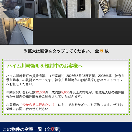
6
※拡大は画像をタップしてください。
全
枚
ハイム川崎新町を検討中のお客様へ
ハイム川崎新町の賃貸情報。（空室0件）2026年8月08日更新。2025年築（神奈川
県川崎市）の賃貸アパートです。神奈川県川崎市のお部屋探しはネクストライフ
へお任せください。
年間お問い合わせ数
22,000
件、成約数
5,000
件以上の弊社が、地域最大級の物件情
報から最新の物件情報をご紹介させていただきます。
お客様の「
今から見に行きたい！
」にも、できるかぎりご対応致します。ぜひお
気軽にお問い合わせください。
0
この物件の空室一覧（全
室）