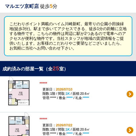
マルエツ京町店
徒歩
5
分
こだわりポイント満載のハイム川崎新町。最寄りの公園小田操緑
地(徒歩3分)。駅まで歩いてアクセスできる、徒歩1分の距離に立地
する物件です。こちらの物件は周辺に駅が2つあるので電車へのア
クセスが便利な物件です。当社スタッフが地域の賃貸情報をご提
供いたします。お客様のこだわりやご要望などございましたら、
お気軽に当社へお問い合わせ下さい。
25
成約済みの部屋一覧（全
室）
*****
更新日：
2026/07/10
階数:1階 / 間取:
1K
/ 面積:20.6㎡
管理:***** / 敷金:
*****
/ 礼金:
*****
*****
更新日：
2026/07/22
階数:1階 / 間取:
1K
/ 面積:20.6㎡
管理:***** / 敷金:
*****
/ 礼金:
*****