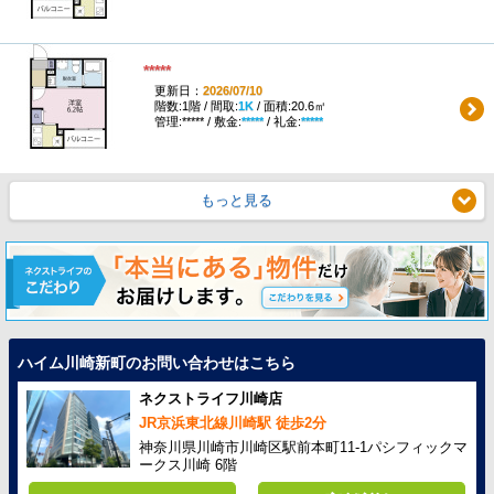
*****
更新日：
2026/07/10
階数:1階 / 間取:
1K
/ 面積:20.6㎡
管理:***** / 敷金:
*****
/ 礼金:
*****
もっと見る
ハイム川崎新町のお問い合わせはこちら
ネクストライフ川崎店
JR京浜東北線川崎駅 徒歩2分
神奈川県川崎市川崎区駅前本町11-1パシフィックマ
ークス川崎 6階