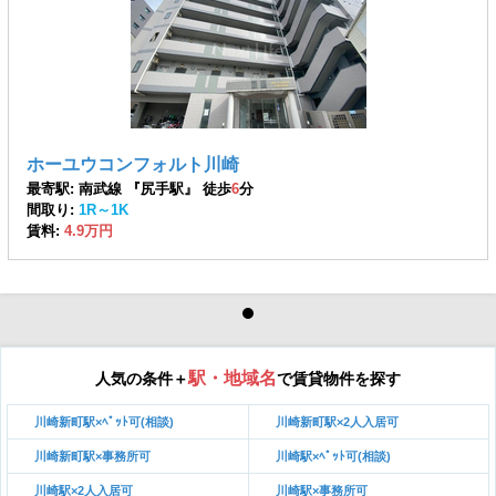
ホーユウコンフォルト川崎
最寄駅: 南武線 『尻手駅』 徒歩
6
分
間取り:
1R～1K
賃料:
4.9万円
駅・地域名
人気の条件＋
で賃貸物件を探す
川崎新町駅×ﾍﾟｯﾄ可(相談)
川崎新町駅×2人入居可
川崎新町駅×事務所可
川崎駅×ﾍﾟｯﾄ可(相談)
川崎駅×2人入居可
川崎駅×事務所可