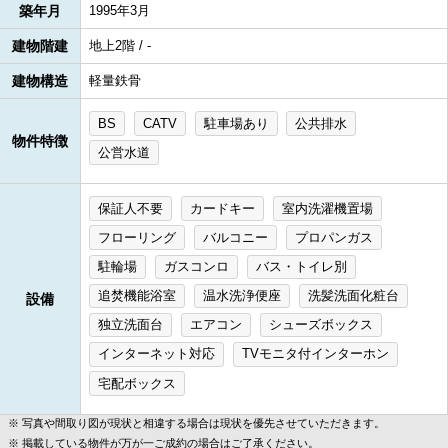
築年月
1995年3月
建物階建
地上2階 / -
建物構造
軽量鉄骨
BS
CATV
駐車場あり
公共排水
物件特徴
公営水道
保証人不要
カードキー
室内洗濯機置場
フローリング
バルコニー
プロパンガス
駐輪場
ガスコンロ
バス・トイレ別
追焚機能浴室
温水洗浄便座
洗髪洗面化粧台
設備
独立洗面台
エアコン
シューズボックス
インターネット対応
TVモニタ付インターホン
宅配ボックス
写真や間取り図が現状と相違する場合は現状を優先させていただきます。
掲載している物件が万が一ご成約の場合はご了承ください。