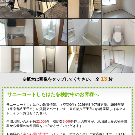
13
※拡大は画像をタップしてください。
全
枚
サニーコートしもはたを検討中のお客様へ
サニーコートしもはたの賃貸情報。（空室0件）2026年8月07日更新。1995年築
（東京都八王子市）の賃貸アパートです。東京都八王子市のお部屋探しはネクス
トライフへお任せください。
年間お問い合わせ数
22,000
件、成約数
5,000
件以上の弊社が、地域最大級の物件情
報から最新の物件情報をご紹介させていただきます。
お客様の「
今から見に行きたい！
」にも、できるかぎりご対応致します。ぜひお