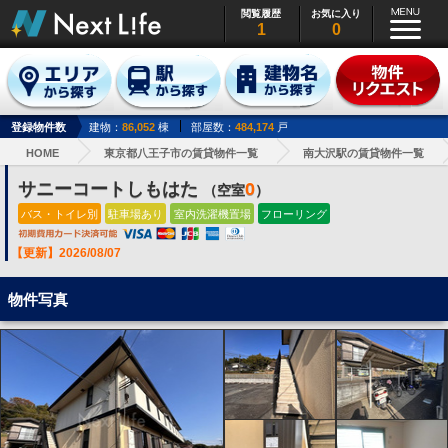
閲覧履歴
お気に入り
1
0
登録物件数
建物：
86,052
棟
部屋数：
484,174
戸
HOME
東京都八王子市の賃貸物件一覧
南大沢駅の賃貸物件一覧
サニーコートしもはた
0
（空室
）
バス・トイレ別
駐車場あり
室内洗濯機置場
フローリング
【更新】2026/08/07
物件写真