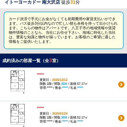
イトーヨーカドー 南大沢店
徒歩
31
分
カード決済で手元にお金がなくても初期費用や家賃支払いができ
ます。バス徒歩3分以内なので忙しい朝も余裕を持って出かけられ
ます。こちらの物件はアパートです。八王子市の地域情報や賃貸
物件情報のことなら、当社にお任せ下さい。地域に特化した当社
は、豊富な知識と物件が揃っています。お客様のご希望に適した
情報をご提供いたします。
3
成約済みの部屋一覧（全
室）
*****
更新日：
2025/12/12
階数:1階 / 間取:
3DK
/ 面積:57.17㎡
管理:***** / 敷金:
*****
/ 礼金:
*****
*****
更新日：
2026/01/24
階数:1階 / 間取:
3DK
/ 面積:52.17㎡
管理:***** / 敷金:
*****
/ 礼金:
*****