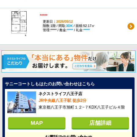
*****
更新日：
2026/05/12
階数:1階 / 間取:
3DK
/ 面積:52.17㎡
管理:***** / 敷金:
*****
/ 礼金:
*****
サニーコートしもはたのお問い合わせはこちら
ネクストライフ八王子店
JR中央線八王子駅 徒歩2分
東京都八王子市旭町１２−７KDX八王子ビル４階
MAP
店舗詳細
お電話でのお問い合わせ