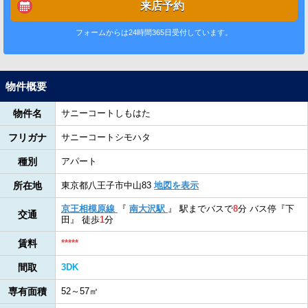
来店予約
フォームからは24時間365日受付しています。
物件概要
物件名
サニーコートしもはた
フリガナ
サニーコートシモハタ
種別
アパート
所在地
東京都八王子市中山83
地図を表示
京王相模原線
『
南大沢駅
』
駅までバスで
8
分
バス停『下
交通
田』
徒歩
1
分
賃料
*****
間取
3DK
専有面積
52～57㎡