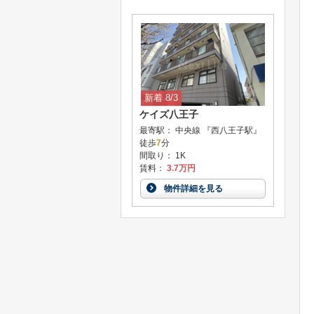
新着 8/3
ケイズ八王子
最寄駅： 中央線 『西八王子駅』
徒歩
7
分
間取り： 1K
賃料：
3.7万円
物件詳細を見る