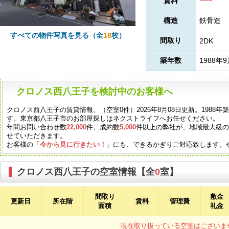
賃料
*****
構造
鉄骨造
すべての物件写真を見る（全
18
枚）
間取り
2DK
築年数
1988年
クロノス西八王子を検討中のお客様へ
クロノス西八王子の賃貸情報。（空室0件）2026年8月08日更新。1988
す。東京都八王子市のお部屋探しはネクストライフへお任せください。
年間お問い合わせ数
22,000
件、成約数
5,000
件以上の弊社が、地域最大級
せていただきます。
お客様の「
今から見に行きたい！
」にも、できるかぎりご対応致します。
クロノス西八王子の空室情報【全
0
室】
間取り
敷金
更新日
所在階
賃料
管理費
面積
礼金
現在取り扱っている空室はございま