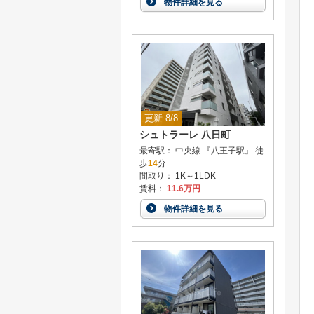
物件詳細を見る
更新 8/8
シュトラーレ 八日町
最寄駅： 中央線 『八王子駅』 徒
歩
14
分
間取り： 1K～1LDK
賃料：
11.6万円
物件詳細を見る