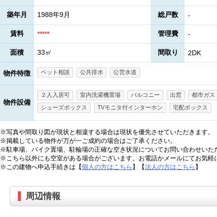
築年月
1988年9月
総戸数
-
賃料
管理費
*****
-
面積
33㎡
間取り
2DK
ペット相談
公共排水
公営水道
物件特徴
２人入居可
室内洗濯機置場
バルコニー
出窓
都市ガス
物件設備
シューズボックス
TVモニタ付インターホン
宅配ボックス
※写真や間取り図が現状と相違する場合は現状を優先させていただきます。
※掲載している物件が万が一ご成約の場合はご了承ください。
※駐車場、バイク置場、駐輪場の正確な空き状況についてお問い合わせいた
※こちら以外にも空室がある場合がございます。お電話かメールにてお気軽
※この建物へ申込手続きは【
個人の方はこちら
】【
法人の方はこちら
】
周辺情報