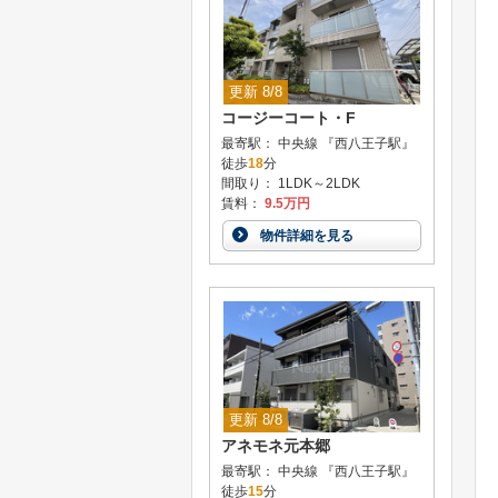
更新 8/8
コージーコート・F
最寄駅： 中央線 『西八王子駅』
徒歩
18
分
間取り： 1LDK～2LDK
賃料：
9.5万円
物件詳細を見る
更新 8/8
アネモネ元本郷
最寄駅： 中央線 『西八王子駅』
徒歩
15
分