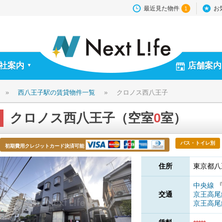
最近見た物件
お
1
社案内
店舗案内
▼
»
西八王子駅の賃貸物件一覧
»
クロノス西八王子
クロノス西八王子（空室
0
室）
バス・トイレ別
初期費用クレジットカード決済可能
住所
東京都八
中央線
交通
京王高
京王高