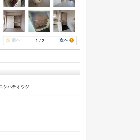
前へ
次へ
1 / 2
ニシハチオウジ