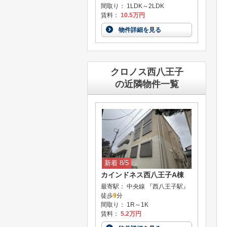
間取り： 1LDK～2LDK
賃料：
10.5万円
物件詳細を見る
クロノス西八王子
の近隣物件一覧
新着 8/5
カインドネス西八王子A棟
最寄駅： 中央線 『西八王子駅』
徒歩
9
分
間取り： 1R～1K
賃料：
5.2万円