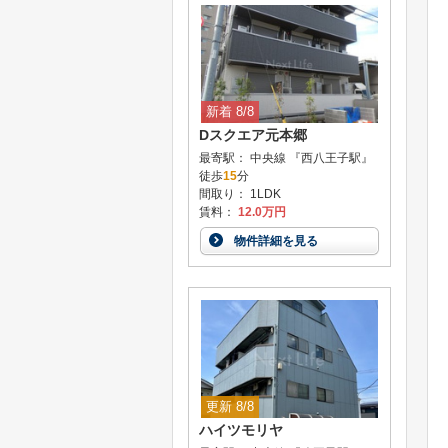
新着 8/8
Dスクエア元本郷
最寄駅： 中央線 『西八王子駅』
徒歩
15
分
間取り： 1LDK
賃料：
12.0万円
物件詳細を見る
更新 8/8
ハイツモリヤ