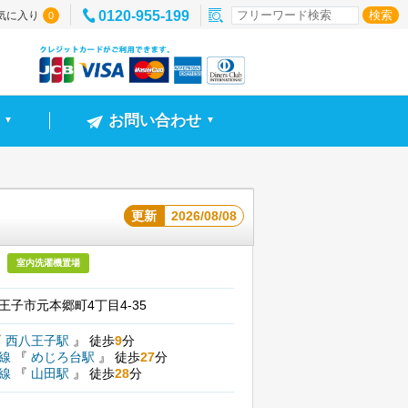
0120-955-199
気に入り
0
お問い合わせ
▼
▼
更新
2026/08/08
室内洗濯機置場
王子市元本郷町4丁目4-35
『
西八王子駅
』
徒歩
9
分
尾線
『
めじろ台駅
』
徒歩
27
分
尾線
『
山田駅
』
徒歩
28
分