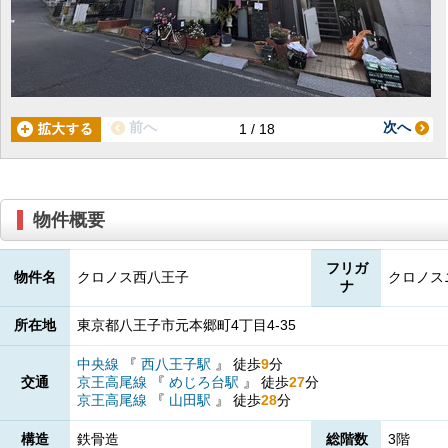
前へ
次へ
1 / 18
物件概要
フリガ
物件名
クロノス西八王子
クロノス
ナ
所在地
東京都八王子市元本郷町4丁目4-35
中央線
『
西八王子駅
』
徒歩
9
分
交通
京王高尾線
『
めじろ台駅
』
徒歩
27
分
京王高尾線
『
山田駅
』
徒歩
28
分
構造
鉄骨造
総階数
3階