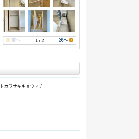
前へ
次へ
1 / 2
トカワサキキョウマチ