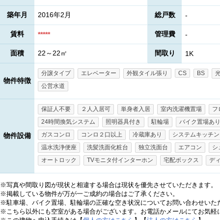
築年月
2016年2月
総戸数
-
賃料
管理費
*****
-
面積
22～22㎡
間取り
1K
分譲タイプ
エレベーター
外観タイル張り
CS
BS
物件特徴
公営水道
保証人不要
２人入居可
単身者入居
室内洗濯機置場
フ
24時間換気システム
照明器具付き
駐輪場
バイク置場あ
ガスコンロ
コンロ２口以上
冷蔵庫あり
システムキッチン
物件設備
温水洗浄便座
洗髪洗面化粧台
独立洗面台
エアコン
シ
オートロック
TVモニタ付インターホン
宅配ボックス
デ
※写真や間取り図が現状と相違する場合は現状を優先させていただきます。
※掲載している物件が万が一ご成約の場合はご了承ください。
※駐車場、バイク置場、駐輪場の正確な空き状況についてお問い合わせいた
※こちら以外にも空室がある場合がございます。お電話かメールにてお気軽