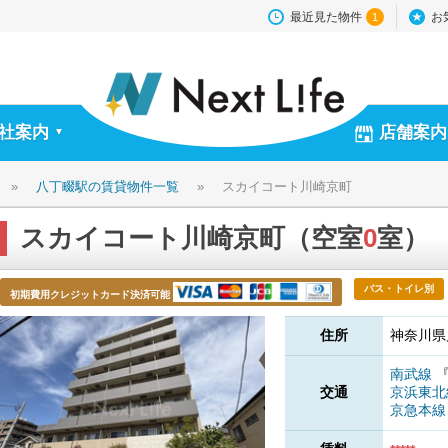
最近見た物件
お
1
社案内
店舗案内
▼
»
八丁畷駅の賃貸物件一覧
»
スカイコート川崎京町
スカイコート川崎京町（空室
0
室）
バス・トイレ別
初期費用クレジットカード決済可能
住所
神奈川県
南武線
交通
京浜東
京急本