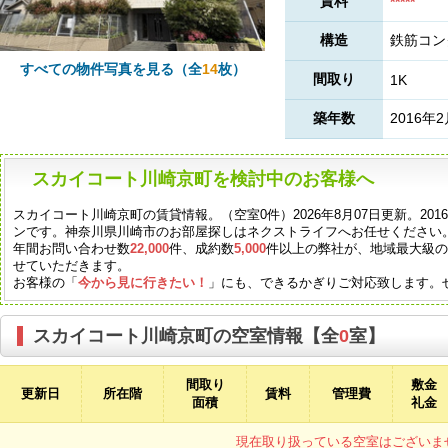
賃料
*****
構造
鉄筋コン
すべての物件写真を見る（全
14
枚）
間取り
1K
築年数
2016年
スカイコート川崎京町を検討中のお客様へ
スカイコート川崎京町の賃貸情報。（空室0件）2026年8月07日更新。20
ンです。神奈川県川崎市のお部屋探しはネクストライフへお任せください
年間お問い合わせ数
22,000
件、成約数
5,000
件以上の弊社が、地域最大級
せていただきます。
お客様の「
今から見に行きたい！
」にも、できるかぎりご対応致します。
スカイコート川崎京町の空室情報【全
0
室】
間取り
敷金
更新日
所在階
賃料
管理費
面積
礼金
現在取り扱っている空室はございま