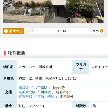
前へ
次へ
1 / 14
物件概要
フリガ
物件名
スカイコート川崎京町
スカイコー
ナ
所在地
神奈川県川崎市川崎区京町1丁目10-18
南武線
『
八丁畷駅
』
徒歩
9
分
交通
京浜東北線
『
川崎駅
』
徒歩
25
分
京急本線
『
京急川崎駅
』
徒歩
28
分
構造
鉄筋コンクリート
総階数
7階