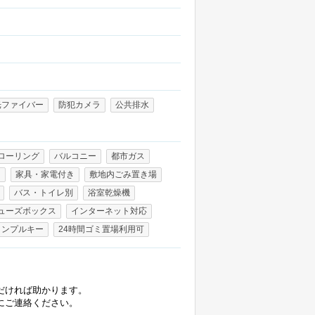
光ファイバー
防犯カメラ
公共排水
ローリング
バルコニー
都市ガス
り
家具・家電付き
敷地内ごみ置き場
バス・トイレ別
浴室乾燥機
ューズボックス
インターネット対応
ィンプルキー
24時間ゴミ置場利用可
だければ助かります。
にご連絡ください。