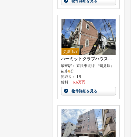
物件詳細を見る
更新 8/7
ハーミットクラブハウス鶴見A棟
最寄駅： 京浜東北線 『鶴見駅』
徒歩
8
分
間取り： 1R
賃料：
6.6万円
物件詳細を見る