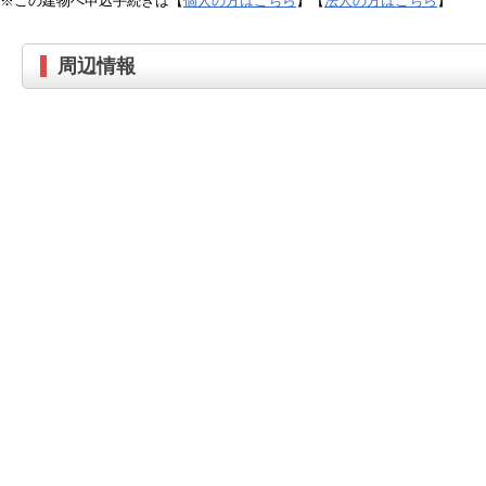
※この建物へ申込手続きは【
個人の方はこちら
】【
法人の方はこちら
】
周辺情報