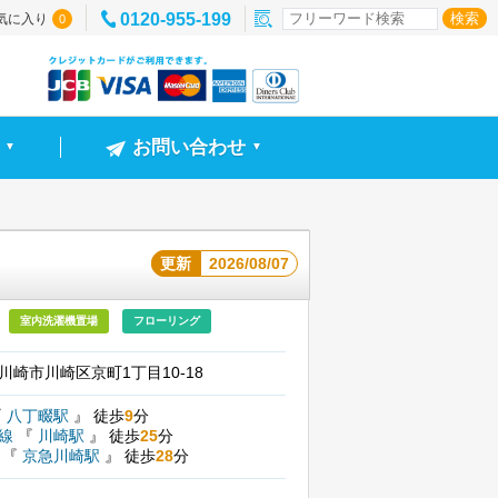
0120-955-199
気に入り
0
お問い合わせ
▼
▼
更新
2026/08/07
室内洗濯機置場
フローリング
川崎市川崎区京町1丁目10-18
『
八丁畷駅
』
徒歩
9
分
北線
『
川崎駅
』
徒歩
25
分
線
『
京急川崎駅
』
徒歩
28
分