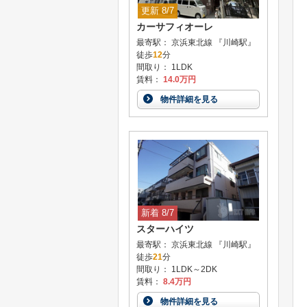
更新 8/7
カーサフィオーレ
最寄駅： 京浜東北線 『川崎駅』
徒歩
12
分
間取り： 1LDK
賃料：
14.0万円
物件詳細を見る
新着 8/7
スターハイツ
最寄駅： 京浜東北線 『川崎駅』
徒歩
21
分
間取り： 1LDK～2DK
賃料：
8.4万円
物件詳細を見る