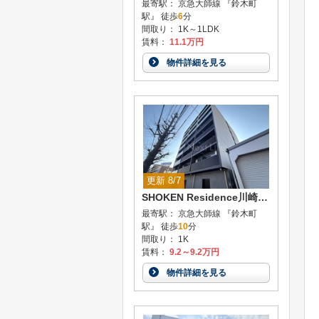
最寄駅： 京急大師線 『鈴木町
駅』 徒歩
6
分
間取り： 1K～1LDK
賃料：
11.1万円
物件詳細を見る
更新 8/7
SHOKEN Residence川崎大師
最寄駅： 京急大師線 『鈴木町
駅』 徒歩
10
分
間取り： 1K
賃料：
9.2～9.2万円
物件詳細を見る