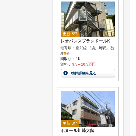
更新 8/7
レオパレスプランドールK
最寄駅： 南武線 『浜川崎駅』 徒
歩
9
分
間取り： 1K
賃料：
9.5～10.5万円
物件詳細を見る
更新 8/7
ボヌール川崎大師