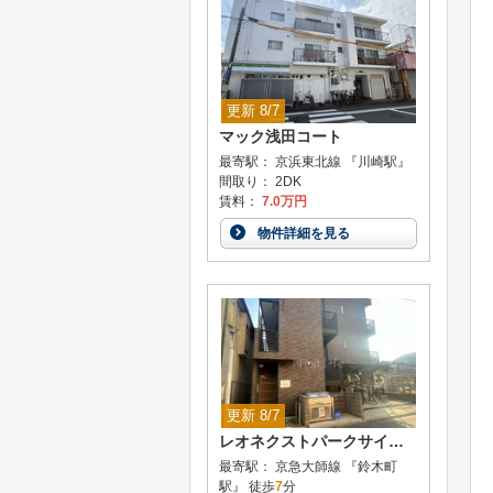
更新 8/7
マック浅田コート
最寄駅： 京浜東北線 『川崎駅』
間取り： 2DK
賃料：
7.0万円
物件詳細を見る
更新 8/7
レオネクストパークサイド伊勢町
最寄駅： 京急大師線 『鈴木町
駅』 徒歩
7
分