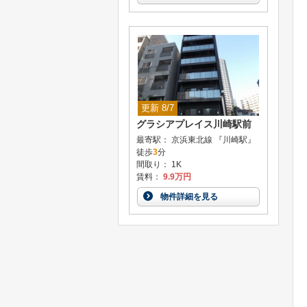
更新 8/7
グラシアプレイス川崎駅前
最寄駅： 京浜東北線 『川崎駅』
徒歩
3
分
間取り： 1K
賃料：
9.9万円
物件詳細を見る