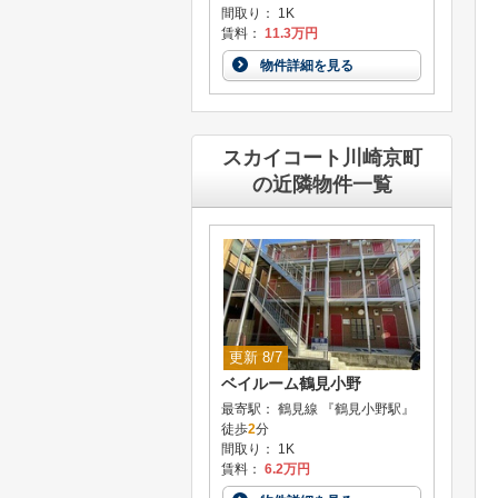
間取り： 1K
賃料：
11.3万円
物件詳細を見る
スカイコート川崎京町
の近隣物件一覧
更新 8/7
ベイルーム鶴見小野
最寄駅： 鶴見線 『鶴見小野駅』
徒歩
2
分
間取り： 1K
賃料：
6.2万円