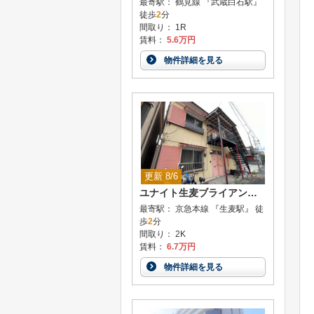
最寄駅： 鶴見線 『武蔵白石駅』
徒歩
2
分
間取り： 1R
賃料：
5.6万円
物件詳細を見る
更新 8/6
ユナイト生麦ブライアンの杜
最寄駅： 京急本線 『生麦駅』 徒
歩
2
分
間取り： 2K
賃料：
6.7万円
物件詳細を見る