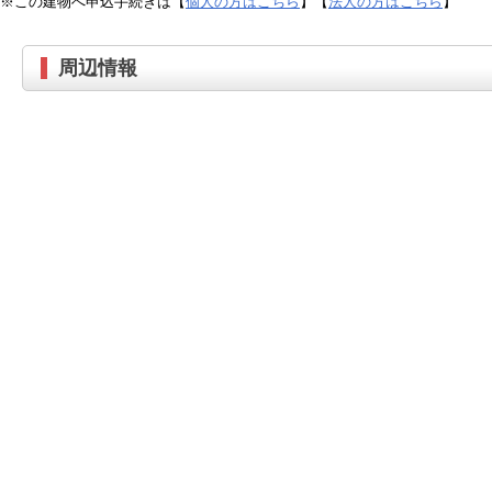
※この建物へ申込手続きは【
個人の方はこちら
】【
法人の方はこちら
】
周辺情報