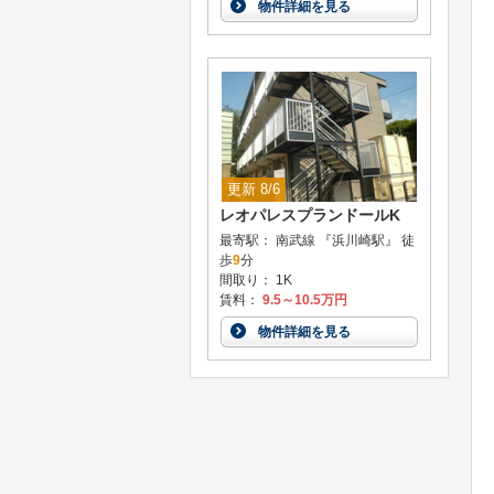
物件詳細を見る
更新 8/6
レオパレスプランドールK
最寄駅： 南武線 『浜川崎駅』 徒
歩
9
分
間取り： 1K
賃料：
9.5～10.5万円
物件詳細を見る