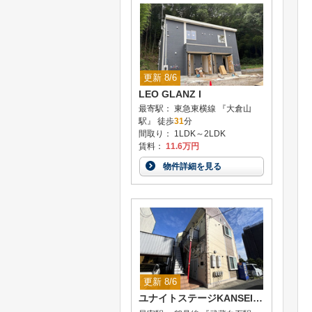
更新 8/6
LEO GLANZ I
最寄駅： 東急東横線 『大倉山
駅』 徒歩
31
分
間取り： 1LDK～2LDK
賃料：
11.6万円
物件詳細を見る
更新 8/6
ユナイトステージKANSEIサーフサイド