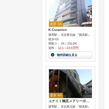
更新 8/6
K.Curacion
最寄駅： 京浜東北線 『鶴見駅』
徒歩
4
分
間取り： 1K～2SLDK
賃料：
12.1～22.5万円
物件詳細を見る
更新 8/6
ユナイト鶴見メアリーポート
最寄駅： 京浜東北線 『鶴見駅』