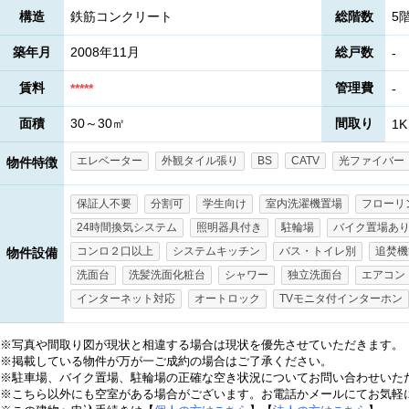
構造
鉄筋コンクリート
総階数
5
築年月
2008年11月
総戸数
-
賃料
管理費
*****
-
面積
30～30㎡
間取り
1K
エレベーター
外観タイル張り
BS
CATV
光ファイバー
物件特徴
保証人不要
分割可
学生向け
室内洗濯機置場
フローリ
24時間換気システム
照明器具付き
駐輪場
バイク置場あ
コンロ２口以上
システムキッチン
バス・トイレ別
追焚機
物件設備
洗面台
洗髪洗面化粧台
シャワー
独立洗面台
エアコン
インターネット対応
オートロック
TVモニタ付インターホン
※写真や間取り図が現状と相違する場合は現状を優先させていただきます。
※掲載している物件が万が一ご成約の場合はご了承ください。
※駐車場、バイク置場、駐輪場の正確な空き状況についてお問い合わせいた
※こちら以外にも空室がある場合がございます。お電話かメールにてお気軽