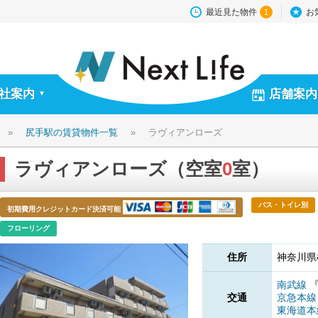
最近見た物件
お
1
社案内
店舗案内
▼
»
尻手駅の賃貸物件一覧
»
ラヴィアンローズ
ラヴィアンローズ（空室
0
室）
バス・トイレ別
初期費用クレジットカード決済可能
フローリング
住所
神奈川県
南武線
交通
京急本
東海道