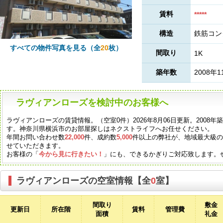
賃料
*****
構造
鉄筋コン
すべての物件写真を見る（全
20
枚）
間取り
1K
築年数
2008年1
ラヴィアンローズを検討中のお客様へ
ラヴィアンローズの賃貸情報。（空室0件）2026年8月06日更新。2008
す。神奈川県横浜市のお部屋探しはネクストライフへお任せください。
年間お問い合わせ数
22,000
件、成約数
5,000
件以上の弊社が、地域最大級
せていただきます。
お客様の「
今から見に行きたい！
」にも、できるかぎりご対応致します。
ラヴィアンローズの空室情報【全
0
室】
間取り
敷金
更新日
所在階
賃料
管理費
面積
礼金