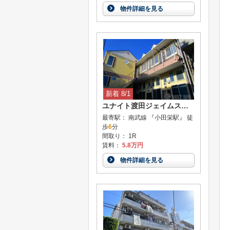
物件詳細を見る
新着 8/1
ユナイト渡田ジェイムス・フランク
最寄駅： 南武線 『小田栄駅』 徒
歩
6
分
間取り： 1R
賃料：
5.8万円
物件詳細を見る