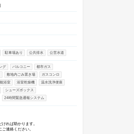
階
駐車場あり
公共排水
公営水道
ング
バルコニー
都市ガス
り
敷地内ごみ置き場
ガスコンロ
能浴室
浴室乾燥機
温水洗浄便座
シューズボックス
24時間緊急通報システム
だければ助かります。
にご連絡ください。