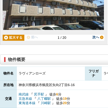
前へ
次へ
1 / 20
物件概要
フリガ
物件名
ラヴィアンローズ
ラ
ナ
所在地
神奈川県横浜市鶴見区矢向2丁目6-16
南武線
『
尻手駅
』
徒歩
6
分
交通
京急本線
『
八丁畷駅
』
徒歩
19
分
東海道本線
『
川崎駅
』
徒歩
20
分