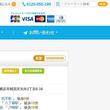
0120-955-199
気に入り
0
お問い合わせ
▼
▼
更新
2026/08/06
駐車場あり
室内洗濯機置場
横浜市鶴見区矢向2丁目6-16
『
尻手駅
』
徒歩
6
分
線
『
八丁畷駅
』
徒歩
19
分
本線
『
川崎駅
』
徒歩
20
分