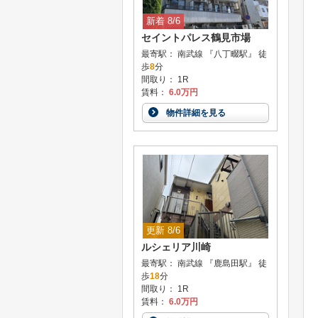
新着 8/6
セイントパレス鶴見市場
最寄駅： 南武線 『八丁畷駅』 徒
歩
8
分
間取り： 1R
賃料：
6.0万円
物件詳細を見る
更新 8/6
ルシェリア川崎
最寄駅： 南武線 『鹿島田駅』 徒
歩
18
分
間取り： 1R
賃料：
6.0万円