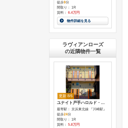
徒歩
9
分
間取り： 1R
賃料：
6.4万円
物件詳細を見る
ラヴィアンローズ
の近隣物件一覧
更新 8/6
ユナイト戸手ハロルド・クレイトン
最寄駅： 京浜東北線 『川崎駅』
徒歩
24
分
間取り： 1R
賃料：
5.8万円