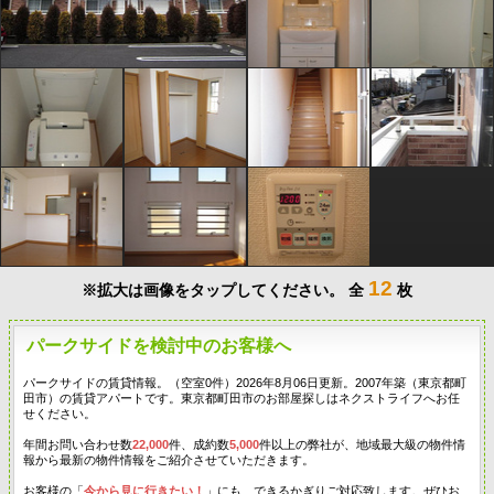
12
※拡大は画像をタップしてください。
全
枚
パークサイドを検討中のお客様へ
パークサイドの賃貸情報。（空室0件）2026年8月06日更新。2007年築（東京都町
田市）の賃貸アパートです。東京都町田市のお部屋探しはネクストライフへお任
せください。
年間お問い合わせ数
22,000
件、成約数
5,000
件以上の弊社が、地域最大級の物件情
報から最新の物件情報をご紹介させていただきます。
お客様の「
今から見に行きたい！
」にも、できるかぎりご対応致します。ぜひお