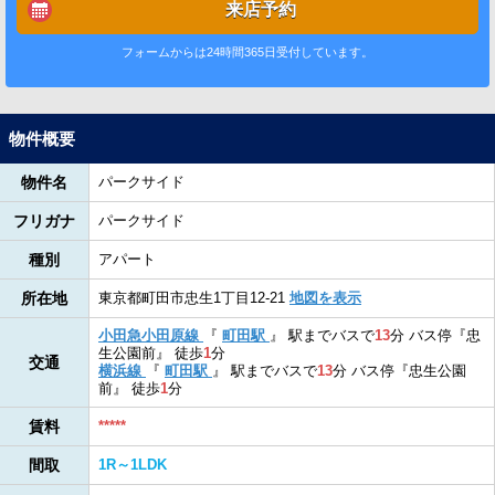
来店予約
フォームからは24時間365日受付しています。
物件概要
物件名
パークサイド
フリガナ
パークサイド
種別
アパート
所在地
東京都町田市忠生1丁目12-21
地図を表示
小田急小田原線
『
町田駅
』
駅までバスで
13
分
バス停『忠
生公園前』
徒歩
1
分
交通
横浜線
『
町田駅
』
駅までバスで
13
分
バス停『忠生公園
前』
徒歩
1
分
賃料
*****
間取
1R～1LDK