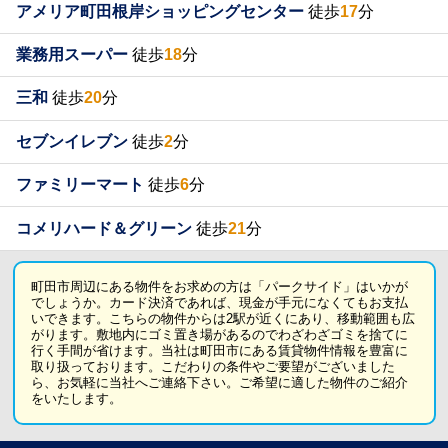
アメリア町田根岸ショッピングセンター
徒歩
17
分
業務用スーパー
徒歩
18
分
三和
徒歩
20
分
セブンイレブン
徒歩
2
分
ファミリーマート
徒歩
6
分
コメリハード＆グリーン
徒歩
21
分
町田市周辺にある物件をお求めの方は「パークサイド」はいかが
でしょうか。カード決済であれば、現金が手元になくてもお支払
いできます。こちらの物件からは2駅が近くにあり、移動範囲も広
がります。敷地内にゴミ置き場があるのでわざわざゴミを捨てに
行く手間が省けます。当社は町田市にある賃貸物件情報を豊富に
取り扱っております。こだわりの条件やご要望がございました
ら、お気軽に当社へご連絡下さい。ご希望に適した物件のご紹介
をいたします。