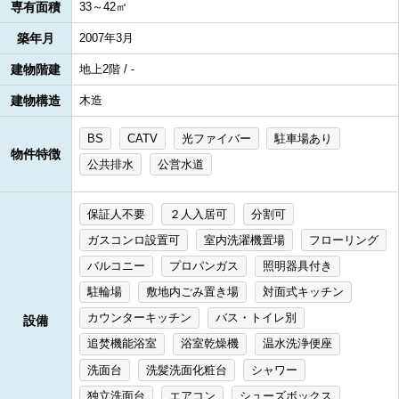
専有面積
33～42㎡
築年月
2007年3月
建物階建
地上2階 / -
建物構造
木造
BS
CATV
光ファイバー
駐車場あり
物件特徴
公共排水
公営水道
保証人不要
２人入居可
分割可
ガスコンロ設置可
室内洗濯機置場
フローリング
バルコニー
プロパンガス
照明器具付き
駐輪場
敷地内ごみ置き場
対面式キッチン
カウンターキッチン
バス・トイレ別
設備
追焚機能浴室
浴室乾燥機
温水洗浄便座
洗面台
洗髪洗面化粧台
シャワー
独立洗面台
エアコン
シューズボックス