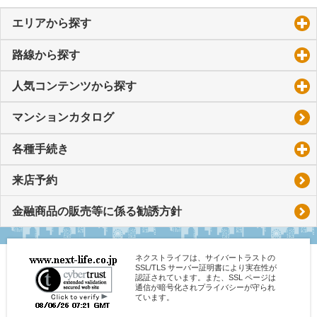
エリアから探す
click to expand contents
路線から探す
click to expand contents
人気コンテンツから探す
click to expand contents
マンションカタログ
各種手続き
click to expand contents
来店予約
金融商品の販売等に係る勧誘方針
ネクストライフは、サイバートラストの
SSL/TLS サーバー証明書により実在性が
認証されています。また、SSL ページは
通信が暗号化されプライバシーが守られ
ています。