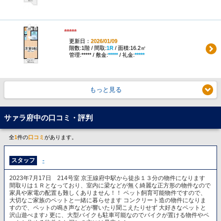
*****
更新日：
2026/01/09
階数:1階 / 間取:
1R
/ 面積:16.2㎡
管理:***** / 敷金:
*****
/ 礼金:
*****
もっと見る
サァラ府中の口コミ・評判
全
1
件の
口コミ
があります。
スタッフ
-
2023年7月17日 214号室 京王線府中駅から徒歩１３分の物件になります
間取りは１Ｒとなっており、室内に梁などが無く綺麗な正方形の物件なので
家具や家電の配置も難しくありません！！ ペット飼育可能物件ですので、
大切なご家族のペットと一緒に暮らせます コンクリート造の物件になりま
すので、ペットの鳴き声などが響いたり聞こえたりせず 大好きなペットと
沢山遊べます♪ 更に、大型バイクも駐車可能なのでバイクが置ける物件やペ