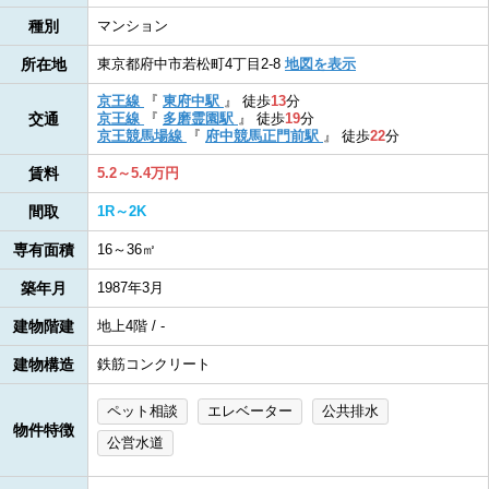
種別
マンション
所在地
東京都府中市若松町4丁目2-8
地図を表示
京王線
『
東府中駅
』
徒歩
13
分
交通
京王線
『
多磨霊園駅
』
徒歩
19
分
京王競馬場線
『
府中競馬正門前駅
』
徒歩
22
分
賃料
5.2～5.4万円
間取
1R～2K
専有面積
16～36㎡
築年月
1987年3月
建物階建
地上4階 / -
建物構造
鉄筋コンクリート
ペット相談
エレベーター
公共排水
物件特徴
公営水道