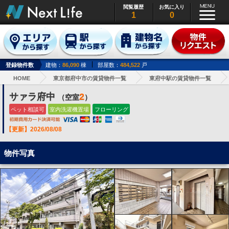
閲覧履歴
お気に入り
1
0
登録物件数
建物：
86,090
棟
部屋数：
484,522
戸
HOME
東京都府中市の賃貸物件一覧
東府中駅の賃貸物件一覧
サァラ府中
2
（空室
）
ペット相談可
室内洗濯機置場
フローリング
【更新】2026/08/08
物件写真