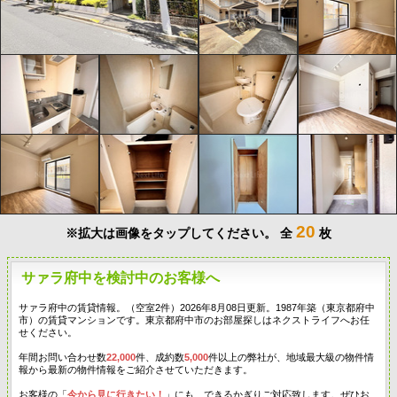
20
※拡大は画像をタップしてください。
全
枚
サァラ府中を検討中のお客様へ
サァラ府中の賃貸情報。（空室2件）2026年8月08日更新。1987年築（東京都府中
市）の賃貸マンションです。東京都府中市のお部屋探しはネクストライフへお任
せください。
年間お問い合わせ数
22,000
件、成約数
5,000
件以上の弊社が、地域最大級の物件情
報から最新の物件情報をご紹介させていただきます。
お客様の「
今から見に行きたい！
」にも、できるかぎりご対応致します。ぜひお