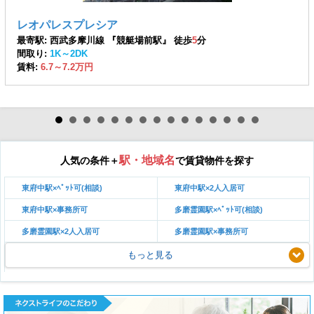
レオパレスプレシア
最寄駅: 西武多摩川線 『競艇場前駅』 徒歩
5
分
間取り:
1K～2DK
賃料:
6.7～7.2万円
駅・地域名
人気の条件＋
で賃貸物件を探す
東府中駅×ﾍﾟｯﾄ可(相談)
東府中駅×2人入居可
東府中駅×事務所可
多磨霊園駅×ﾍﾟｯﾄ可(相談)
多磨霊園駅×2人入居可
多磨霊園駅×事務所可
もっと見る