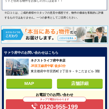
ットと住める物件をお探しの方には是非！！
※口コミは、ご成約者様やスタッフの意見や感想です。物件の価値を客観的に評価
するものではありません。一つの参考としてご活用ください。
サァラ府中のお問い合わせはこちら
ネクストライフ府中本店
JR京王線府中駅 徒歩3分
東京都府中市宮西町２丁目９－９こだまビル 3階
MAP
店舗詳細
お電話でのお問い合わせ
タップで電話がかかります
0120-955-199