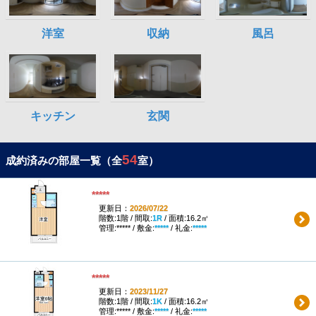
54
成約済みの部屋一覧（全
室）
*****
更新日：
2026/07/22
階数:1階 / 間取:
1R
/ 面積:16.2㎡
管理:***** / 敷金:
*****
/ 礼金:
*****
*****
更新日：
2023/11/27
階数:1階 / 間取:
1K
/ 面積:16.2㎡
管理:***** / 敷金:
*****
/ 礼金:
*****