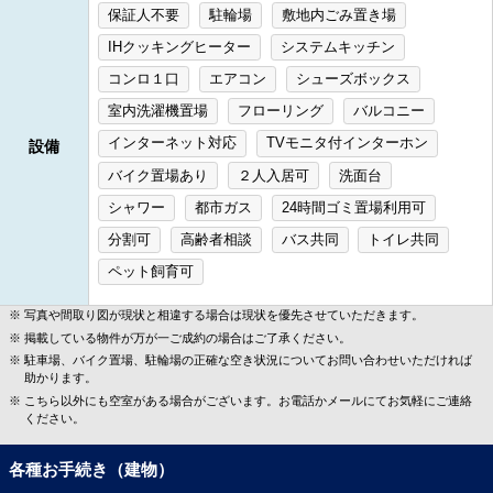
保証人不要
駐輪場
敷地内ごみ置き場
IHクッキングヒーター
システムキッチン
コンロ１口
エアコン
シューズボックス
室内洗濯機置場
フローリング
バルコニー
インターネット対応
TVモニタ付インターホン
設備
バイク置場あり
２人入居可
洗面台
シャワー
都市ガス
24時間ゴミ置場利用可
分割可
高齢者相談
バス共同
トイレ共同
ペット飼育可
写真や間取り図が現状と相違する場合は現状を優先させていただきます。
掲載している物件が万が一ご成約の場合はご了承ください。
駐車場、バイク置場、駐輪場の正確な空き状況についてお問い合わせいただければ
助かります。
こちら以外にも空室がある場合がございます。お電話かメールにてお気軽にご連絡
ください。
各種お手続き（建物）