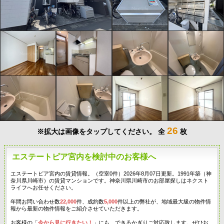
26
※拡大は画像をタップしてください。
全
枚
エステートピア宮内を検討中のお客様へ
エステートピア宮内の賃貸情報。（空室0件）2026年8月07日更新。1991年築（神
奈川県川崎市）の賃貸マンションです。神奈川県川崎市のお部屋探しはネクスト
ライフへお任せください。
年間お問い合わせ数
22,000
件、成約数
5,000
件以上の弊社が、地域最大級の物件情
報から最新の物件情報をご紹介させていただきます。
お客様の「
今から見に行きたい！
」にも、できるかぎりご対応致します。ぜひお