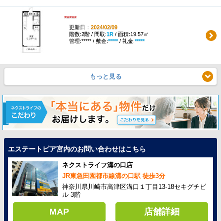
*****
更新日：
2024/02/09
階数:2階 / 間取:
1R
/ 面積:19.57㎡
管理:***** / 敷金:
*****
/ 礼金:
*****
もっと見る
エステートピア宮内のお問い合わせはこちら
ネクストライフ溝の口店
JR東急田園都市線溝の口駅 徒歩3分
神奈川県川崎市高津区溝口１丁目13-18セキグチビ
ル 3階
MAP
店舗詳細