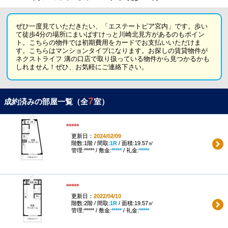
ぜひ一度見ていただきたい、「エステートピア宮内」です。歩い
て徒歩4分の場所にまいばすけっと川崎北見方があるのもポイン
ト。こちらの物件では初期費用をカードでお支払いいただけま
す。こちらはマンションタイプになります。お探しの賃貸物件が
ネクストライフ 溝の口店で取り扱っている物件から見つかるかも
しれません！ぜひ、お気軽にご連絡下さい。
7
成約済みの部屋一覧（全
室）
*****
更新日：
2024/02/09
階数:1階 / 間取:
1R
/ 面積:19.57㎡
管理:***** / 敷金:
*****
/ 礼金:
*****
*****
更新日：
2022/04/10
階数:2階 / 間取:
1R
/ 面積:19.57㎡
管理:***** / 敷金:
*****
/ 礼金:
*****