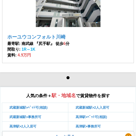
ホーユウコンフォルト川崎
最寄駅: 南武線 『尻手駅』 徒歩
6
分
間取り:
1R～1K
賃料:
4.9万円
駅・地域名
人気の条件＋
で賃貸物件を探す
武蔵新城駅×ﾍﾟｯﾄ可(相談)
武蔵新城駅×2人入居可
武蔵新城駅×事務所可
高津駅×ﾍﾟｯﾄ可(相談)
高津駅×2人入居可
高津駅×事務所可