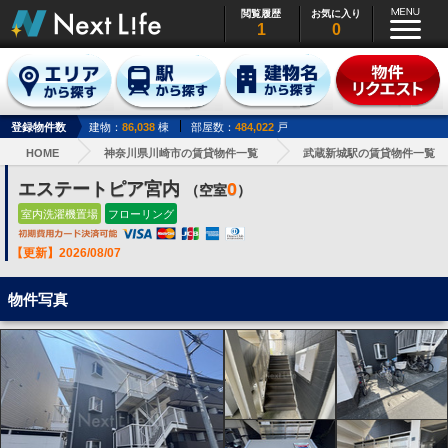
閲覧履歴
お気に入り
1
0
登録物件数
建物：
86,038
棟
部屋数：
484,022
戸
HOME
神奈川県川崎市の賃貸物件一覧
武蔵新城駅の賃貸物件一覧
エステートピア宮内
0
（空室
）
室内洗濯機置場
フローリング
【更新】2026/08/07
物件写真