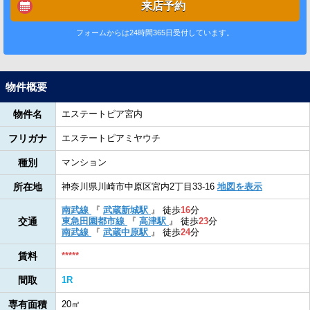
来店予約
フォームからは24時間365日受付しています。
物件概要
物件名
エステートピア宮内
フリガナ
エステートピアミヤウチ
種別
マンション
所在地
神奈川県川崎市中原区宮内2丁目33-16
地図を表示
南武線
『
武蔵新城駅
』
徒歩
16
分
交通
東急田園都市線
『
高津駅
』
徒歩
23
分
南武線
『
武蔵中原駅
』
徒歩
24
分
賃料
*****
間取
1R
専有面積
20㎡