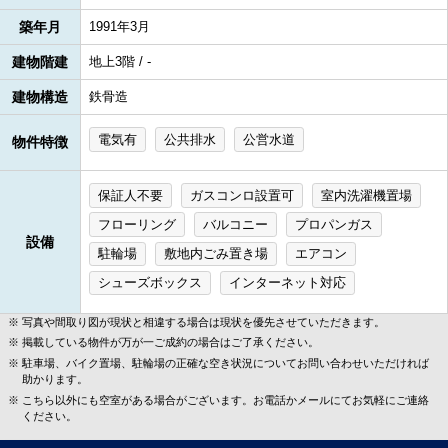
築年月
1991年3月
建物階建
地上3階 / -
建物構造
鉄骨造
電気有
公共排水
公営水道
物件特徴
保証人不要
ガスコンロ設置可
室内洗濯機置場
フローリング
バルコニー
プロパンガス
設備
駐輪場
敷地内ごみ置き場
エアコン
シューズボックス
インターネット対応
写真や間取り図が現状と相違する場合は現状を優先させていただきます。
掲載している物件が万が一ご成約の場合はご了承ください。
駐車場、バイク置場、駐輪場の正確な空き状況についてお問い合わせいただければ
助かります。
こちら以外にも空室がある場合がございます。お電話かメールにてお気軽にご連絡
ください。