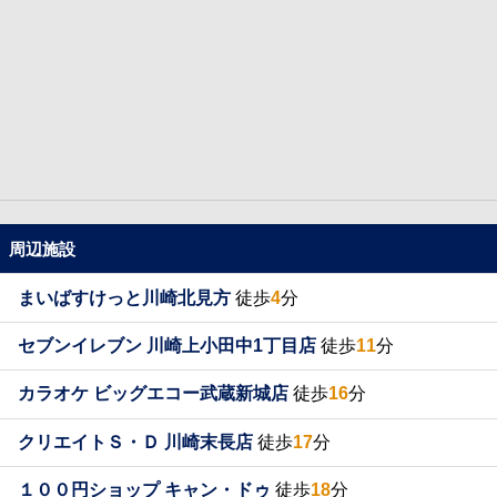
周辺施設
まいばすけっと川崎北見方
徒歩
4
分
セブンイレブン 川崎上小田中1丁目店
徒歩
11
分
カラオケ ビッグエコー武蔵新城店
徒歩
16
分
クリエイトＳ・Ｄ 川崎末長店
徒歩
17
分
１００円ショップ キャン・ドゥ
徒歩
18
分