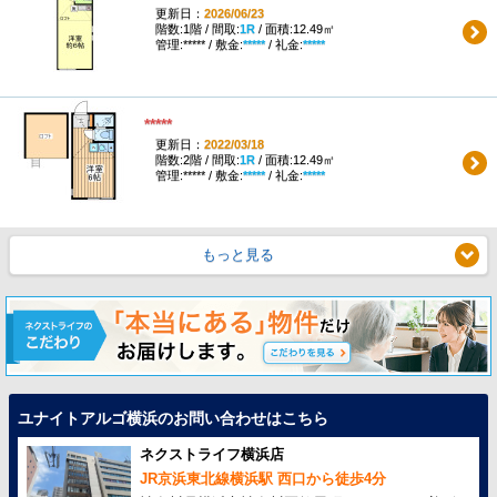
更新日：
2026/06/23
階数:1階 / 間取:
1R
/ 面積:12.49㎡
管理:***** / 敷金:
*****
/ 礼金:
*****
*****
更新日：
2022/03/18
階数:2階 / 間取:
1R
/ 面積:12.49㎡
管理:***** / 敷金:
*****
/ 礼金:
*****
もっと見る
ユナイトアルゴ横浜のお問い合わせはこちら
ネクストライフ横浜店
JR京浜東北線横浜駅 西口から徒歩4分