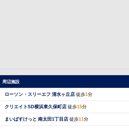
周辺施設
ローソン・スリーエフ 清水ヶ丘店
徒歩
1
分
クリエイトSD横浜東久保町店
徒歩
15
分
まいばすけっと 南太田1丁目店
徒歩
11
分