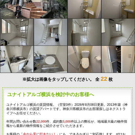
22
※拡大は画像をタップしてください。
全
枚
ユナイトアルゴ横浜を検討中のお客様へ
ユナイトアルゴ横浜の賃貸情報。（空室0件）2026年8月08日更新。2013年築（神
奈川県横浜市）の賃貸アパートです。神奈川県横浜市のお部屋探しはネクストラ
イフへお任せください。
年間お問い合わせ数
22,000
件、成約数
5,000
件以上の弊社が、地域最大級の物件情
報から最新の物件情報をご紹介させていただきます。
お客様の「
今から見に行きたい！
」にも、できるかぎりご対応致します。ぜひお