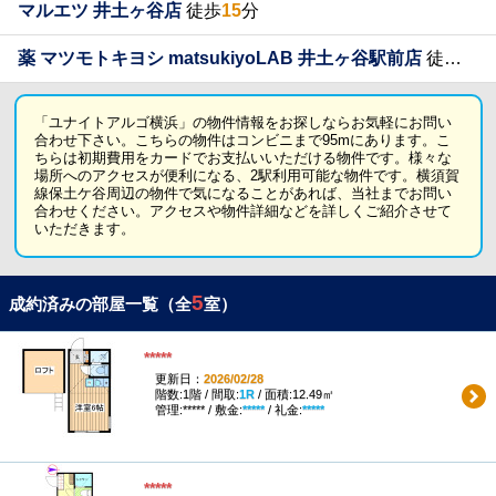
マルエツ 井土ヶ谷店
徒歩
15
分
薬 マツモトキヨシ matsukiyoLAB 井土ヶ谷駅前店
徒歩
17
「ユナイトアルゴ横浜」の物件情報をお探しならお気軽にお問い
合わせ下さい。こちらの物件はコンビニまで95mにあります。こ
ちらは初期費用をカードでお支払いいただける物件です。様々な
場所へのアクセスが便利になる、2駅利用可能な物件です。横須賀
線保土ケ谷周辺の物件で気になることがあれば、当社までお問い
合わせください。アクセスや物件詳細などを詳しくご紹介させて
いただきます。
5
成約済みの部屋一覧（全
室）
*****
更新日：
2026/02/28
階数:1階 / 間取:
1R
/ 面積:12.49㎡
管理:***** / 敷金:
*****
/ 礼金:
*****
*****