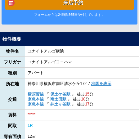
来店予約
フォームからは24時間365日受付しています。
物件概要
物件名
ユナイトアルゴ横浜
フリガナ
ユナイトアルゴヨコハマ
種別
アパート
所在地
神奈川県横浜市南区清水ケ丘172-7
地図を表示
横須賀線
『
保土ケ谷駅
』
徒歩
15
分
交通
京急本線
『
南太田駅
』
徒歩
16
分
京急本線
『
井土ヶ谷駅
』
徒歩
17
分
賃料
*****
間取
1R
専有面積
12㎡