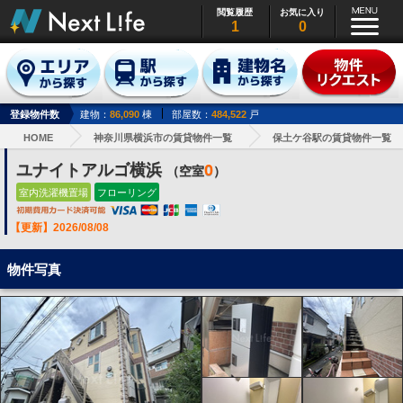
閲覧履歴
お気に入り
1
0
登録物件数
建物：
86,090
棟
部屋数：
484,522
戸
HOME
神奈川県横浜市の賃貸物件一覧
保土ケ谷駅の賃貸物件一覧
ユナイトアルゴ横浜
0
（空室
）
室内洗濯機置場
フローリング
【更新】2026/08/08
物件写真