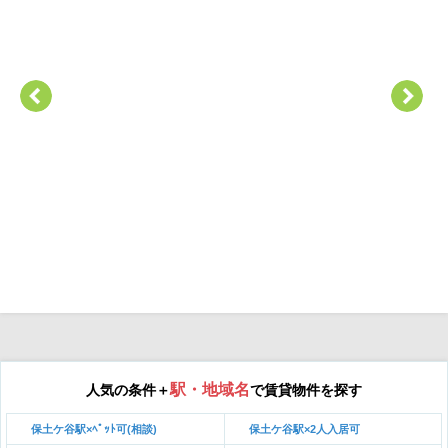
駅・地域名
人気の条件＋
で賃貸物件を探す
保土ケ谷駅×ﾍﾟｯﾄ可(相談)
保土ケ谷駅×2人入居可