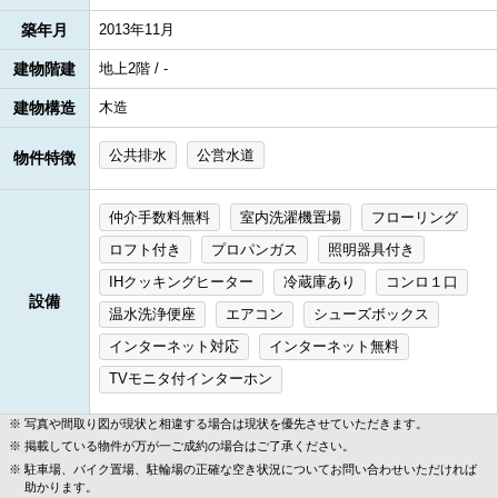
築年月
2013年11月
建物階建
地上2階 / -
建物構造
木造
公共排水
公営水道
物件特徴
仲介手数料無料
室内洗濯機置場
フローリング
ロフト付き
プロパンガス
照明器具付き
IHクッキングヒーター
冷蔵庫あり
コンロ１口
設備
温水洗浄便座
エアコン
シューズボックス
インターネット対応
インターネット無料
TVモニタ付インターホン
写真や間取り図が現状と相違する場合は現状を優先させていただきます。
掲載している物件が万が一ご成約の場合はご了承ください。
駐車場、バイク置場、駐輪場の正確な空き状況についてお問い合わせいただければ
助かります。