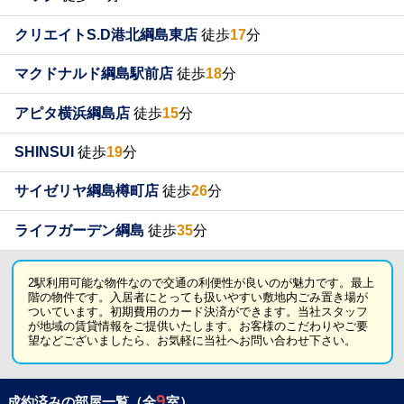
クリエイトS.D港北綱島東店
徒歩
17
分
マクドナルド綱島駅前店
徒歩
18
分
アピタ横浜綱島店
徒歩
15
分
SHINSUI
徒歩
19
分
サイゼリヤ綱島樽町店
徒歩
26
分
ライフガーデン綱島
徒歩
35
分
2駅利用可能な物件なので交通の利便性が良いのが魅力です。最上
階の物件です。入居者にとっても扱いやすい敷地内ごみ置き場が
ついています。初期費用のカード決済ができます。当社スタッフ
が地域の賃貸情報をご提供いたします。お客様のこだわりやご要
望などございましたら、お気軽に当社へお問い合わせ下さい。
9
成約済みの部屋一覧（全
室）