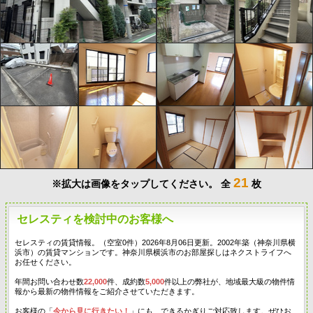
21
※拡大は画像をタップしてください。
全
枚
セレスティを検討中のお客様へ
セレスティの賃貸情報。（空室0件）2026年8月06日更新。2002年築（神奈川県横
浜市）の賃貸マンションです。神奈川県横浜市のお部屋探しはネクストライフへ
お任せください。
年間お問い合わせ数
22,000
件、成約数
5,000
件以上の弊社が、地域最大級の物件情
報から最新の物件情報をご紹介させていただきます。
お客様の「
今から見に行きたい！
」にも、できるかぎりご対応致します。ぜひお