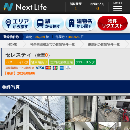
閲覧履歴
お気に入り
1
0
登録物件数
建物：
86,039
棟
部屋数：
483,926
戸
HOME
神奈川県横浜市の賃貸物件一覧
綱島駅の賃貸物件一覧
セレスティ
0
（空室
）
バス・トイレ別
駐車場あり
室内洗濯機置場
フローリング
【更新】2026/08/06
物件写真