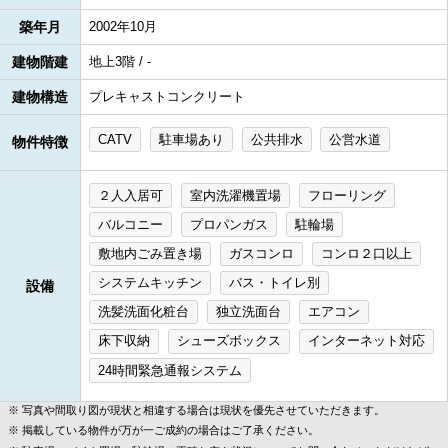
築年月
2002年10月
建物階建
地上3階 / -
建物構造
プレキャストコンクリート
CATV
駐車場あり
公共排水
公営水道
物件特徴
２人入居可
室内洗濯機置場
フローリング
バルコニー
プロパンガス
駐輪場
敷地内ごみ置き場
ガスコンロ
コンロ２口以上
システムキッチン
バス・トイレ別
設備
洗髪洗面化粧台
独立洗面台
エアコン
床下収納
シューズボックス
インターネット対応
24時間緊急通報システム
写真や間取り図が現状と相違する場合は現状を優先させていただきます。
掲載している物件が万が一ご成約の場合はご了承ください。