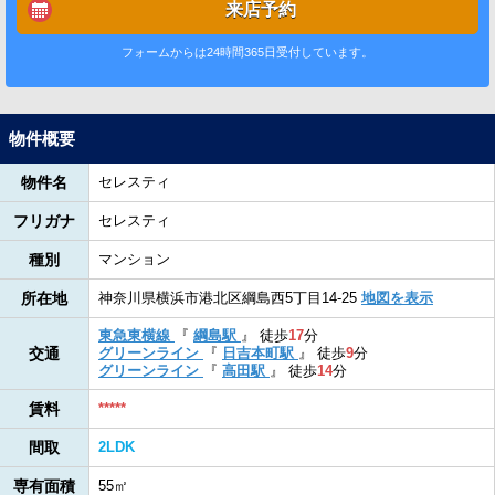
来店予約
フォームからは24時間365日受付しています。
物件概要
物件名
セレスティ
フリガナ
セレスティ
種別
マンション
所在地
神奈川県横浜市港北区綱島西5丁目14-25
地図を表示
東急東横線
『
綱島駅
』
徒歩
17
分
交通
グリーンライン
『
日吉本町駅
』
徒歩
9
分
グリーンライン
『
高田駅
』
徒歩
14
分
賃料
*****
間取
2LDK
専有面積
55㎡