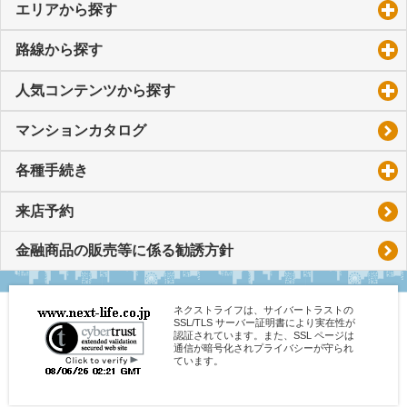
エリアから探す
click to expand contents
路線から探す
click to expand contents
人気コンテンツから探す
click to expand contents
マンションカタログ
各種手続き
click to expand contents
来店予約
金融商品の販売等に係る勧誘方針
ネクストライフは、サイバートラストの
SSL/TLS サーバー証明書により実在性が
認証されています。また、SSL ページは
通信が暗号化されプライバシーが守られ
ています。