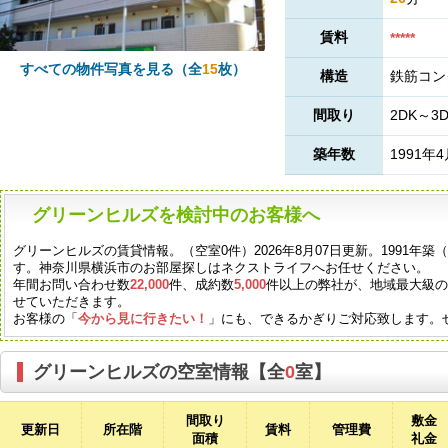
賃料
*****
すべての物件写真を見る（全
15
枚）
構造
鉄筋コン
間取り
2DK～3
築年数
1991年
グリーンヒルズを検討中のお客様へ
グリーンヒルズの賃貸情報。（空室0件）2026年8月07日更新。1991年
す。神奈川県横浜市のお部屋探しはネクストライフへお任せください。
年間お問い合わせ数
22,000
件、成約数
5,000
件以上の弊社が、地域最大級
せていただきます。
お客様の「
今から見に行きたい！
」にも、できるかぎりご対応致します。
グリーンヒルズの空室情報【全
0
室】
間取り
敷金
更新日
所在階
賃料
管理費
面積
礼金