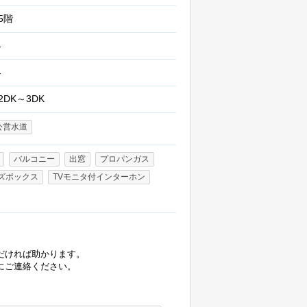
5階
-
-
2DK～3DK
公営水道
バルコニー
出窓
プロパンガス
ズボックス
TVモニタ付インターホン
だければ助かります。
にご連絡ください。