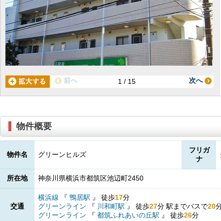
前へ
次へ
1 / 15
物件概要
フリガ
物件名
グリーンヒルズ
ナ
所在地
神奈川県横浜市都筑区池辺町2450
横浜線
『
鴨居駅
』
徒歩
17
分
交通
グリーンライン
『
川和町駅
』
徒歩
27
分
駅までバスで
20
グリーンライン
『
都筑ふれあいの丘駅
』
徒歩
26
分