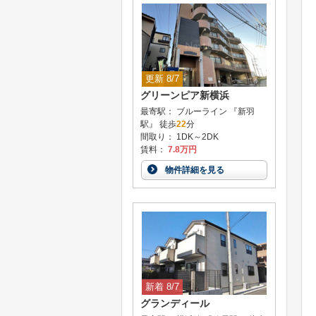
更新 8/7
グリーンピア新横浜
最寄駅： ブルーライン 『新羽
駅』 徒歩
22
分
間取り： 1DK～2DK
賃料：
7.8万円
物件詳細を見る
新着 8/7
グランディール