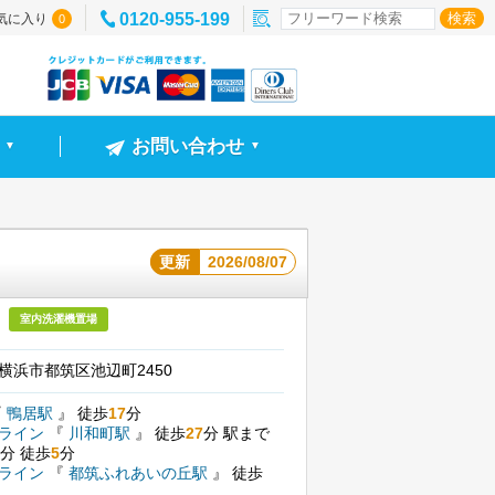
0120-955-199
気に入り
0
お問い合わせ
▼
▼
更新
2026/08/07
室内洗濯機置場
横浜市都筑区池辺町2450
『
鴨居駅
』
徒歩
17
分
ンライン
『
川和町駅
』
徒歩
27
分
駅まで
分
徒歩
5
分
ンライン
『
都筑ふれあいの丘駅
』
徒歩