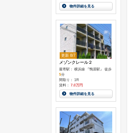
物件詳細を見る
更新 8/7
メゾンクレール２
最寄駅： 横浜線 『鴨居駅』 徒歩
5
分
間取り： 1R
賃料：
7.0万円
物件詳細を見る