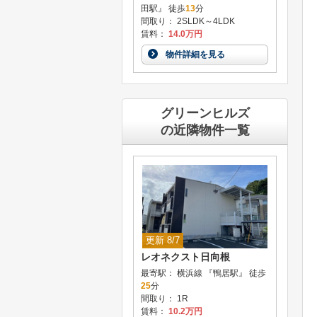
田駅』 徒歩
13
分
間取り： 2SLDK～4LDK
賃料：
14.0万円
物件詳細を見る
グリーンヒルズ
の近隣物件一覧
更新 8/7
レオネクスト日向根
最寄駅： 横浜線 『鴨居駅』 徒歩
25
分
間取り： 1R
賃料：
10.2万円