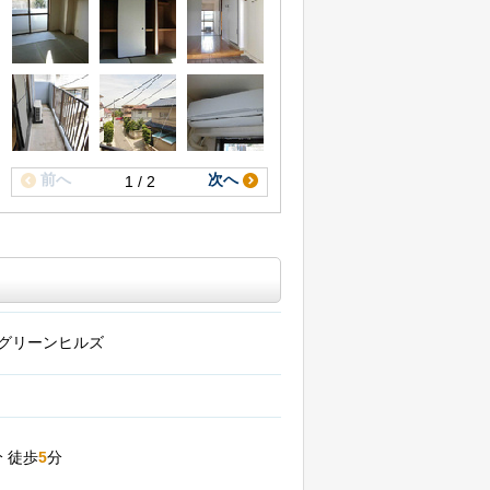
前へ
次へ
1 / 2
グリーンヒルズ
分
徒歩
5
分