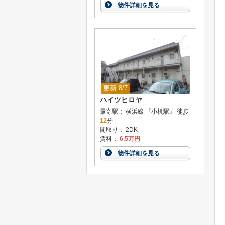
物件詳細を見る
更新 8/7
ハイツヒロヤ
最寄駅： 横浜線 『小机駅』 徒歩
12
分
間取り： 2DK
賃料：
6.5万円
物件詳細を見る