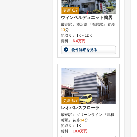
更新 8/7
ウィンベルデュエット鴨居
最寄駅： 横浜線 『鴨居駅』 徒歩
13
分
間取り： 1K～1DK
賃料：
6.4万円
物件詳細を見る
更新 8/7
レオパレスフローラ
最寄駅： グリーンライン 『川和
町駅』 徒歩
14
分
間取り： 1K
賃料：
10.0万円