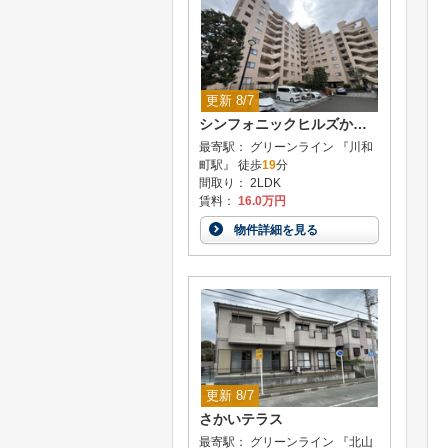
更新 8/7
シンフォニックヒルズかがやきの街 8号棟
最寄駅： グリーンライン 『川和
町駅』 徒歩
19
分
間取り： 2LDK
賃料：
16.0万円
物件詳細を見る
更新 8/7
さかいテラス
最寄駅： グリーンライン 『北山