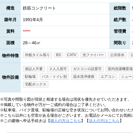
構造
鉄筋コンクリート
総階数
築年月
1991年4月
総戸数
賃料
管理費
*****
面積
28～46㎡
間取り
外観タイル張り
BS
CATV
光ファイバー
公共排水
物件特徴
保証人不要
２人入居可
ガスコンロ設置可
室内洗濯機置場
駐輪場
バス・トイレ別
温水洗浄便座
エアコン
シュー
物件設備
宅配ボックス
※写真や間取り図が現状と相違する場合は現状を優先させていただきます。
※掲載している物件が万が一ご成約の場合はご了承ください。
※駐車場、バイク置場、駐輪場の正確な空き状況についてお問い合わせいた
※こちら以外にも空室がある場合がございます。お電話かメールにてお気軽
※この建物へ申込手続きは【
個人の方はこちら
】【
法人の方はこちら
】