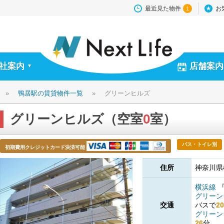
最近見た物件
お
1
社案内
店舗案内
▼
»
鴨居駅の賃貸物件一覧
»
グリーンヒルズ
グリーンヒルズ（空室
0
室）
バス・トイレ別
初期費用クレジットカード決済可能
住所
神奈川県
横浜線
グリー
交通
バスで
20
グリー
26
分