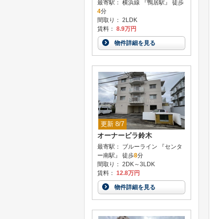
最寄駅： 横浜線 『鴨居駅』 徒歩
4
分
間取り： 2LDK
賃料：
8.9万円
物件詳細を見る
更新 8/7
オーナービラ鈴木
最寄駅： ブルーライン 『センタ
ー南駅』 徒歩
8
分
間取り： 2DK～3LDK
賃料：
12.8万円
物件詳細を見る