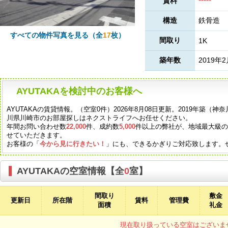
賃料
*****
構造
鉄骨造
すべての物件写真を見る（全
17
枚）
間取り
1K
築年数
2019年
AYUTAKAを検討中のお客様へ
AYUTAKAの賃貸情報。（空室0件）2026年8月08日更新。2019年築
川県川崎市のお部屋探しはネクストライフへお任せください。
年間お問い合わせ数
22,000
件、成約数
5,000
件以上の弊社が、地域最大級
せていただきます。
お客様の「
今から見に行きたい！
」にも、できるかぎりご対応致します。
AYUTAKAの空室情報【全
0
室】
間取り
敷金
更新日
所在階
賃料
管理費
面積
礼金
現在取り扱っている空室はございま