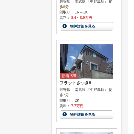
最寄駅： 南武線 『中野島駅』 徒
歩
8
分
間取り： 1R～1K
賃料：
8.4～8.9万円
物件詳細を見る
新着 8/8
フラットさつき8
最寄駅： 南武線 『中野島駅』 徒
歩
7
分
間取り： 2K
賃料：
7.7万円
物件詳細を見る