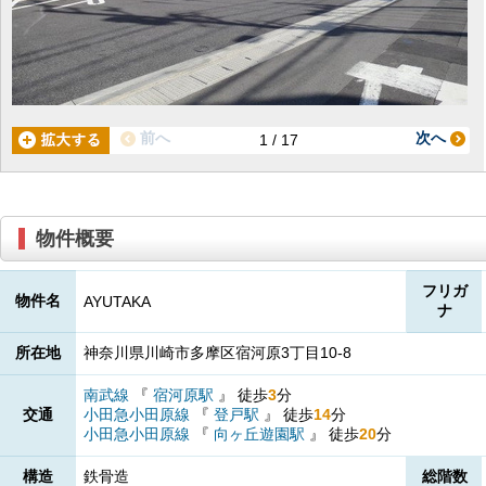
前へ
次へ
1 / 17
物件概要
フリガ
物件名
AYUTAKA
ナ
所在地
神奈川県川崎市多摩区宿河原3丁目10-8
南武線
『
宿河原駅
』
徒歩
3
分
交通
小田急小田原線
『
登戸駅
』
徒歩
14
分
小田急小田原線
『
向ヶ丘遊園駅
』
徒歩
20
分
構造
鉄骨造
総階数