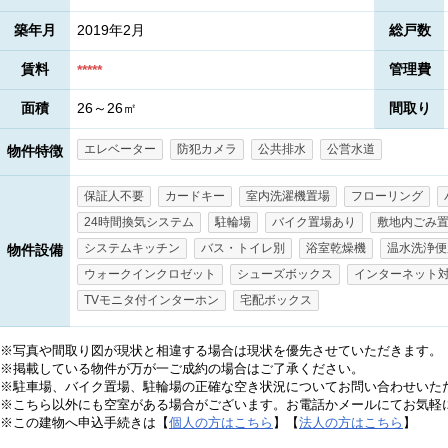
築年月
2019年2月
総戸数
賃料
管理費
*****
面積
26～26㎡
間取り
エレベーター
防犯カメラ
公共排水
公営水道
物件特徴
保証人不要
カードキー
室内洗濯機置場
フローリング
24時間換気システム
駐輪場
バイク置場あり
敷地内ごみ
システムキッチン
バス・トイレ別
浴室乾燥機
温水洗浄便
物件設備
ウォークインクロゼット
シューズボックス
インターネット
TVモニタ付インターホン
宅配ボックス
※写真や間取り図が現状と相違する場合は現状を優先させていただきます。
※掲載している物件が万が一ご成約の場合はご了承ください。
※駐車場、バイク置場、駐輪場の正確な空き状況についてお問い合わせいた
※こちら以外にも空室がある場合がございます。お電話かメールにてお気軽
※この建物へ申込手続きは【
個人の方はこちら
】【
法人の方はこちら
】