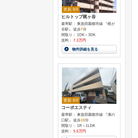
更新 8/8
ヒルトップ梶ヶ谷
最寄駅： 東急田園都市線 『梶が
谷駅』 徒歩
7
分
間取り： 1DK～3DK
賃料：
7.3万円
物件詳細を見る
更新 8/8
コーポエスティ
最寄駅： 東急田園都市線 『溝の
口駅』 徒歩
10
分
間取り： 1R～1LDK
賃料：
5.5万円