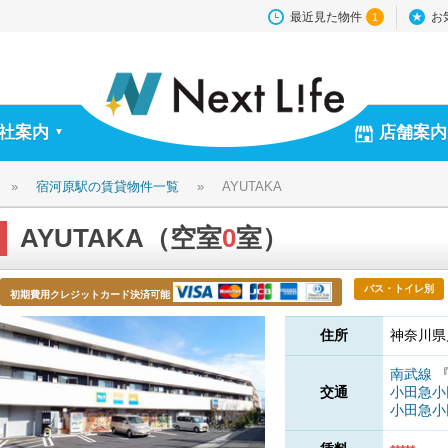
最近見た物件
お
1
社案内
店舗案内
▼
»
宿河原駅の賃貸物件一覧
»
AYUTAKA
AYUTAKA（空室
0
室）
バス・トイレ別
初期費用クレジットカード決済可能
住所
神奈川県
南武線
交通
小田急
小田急