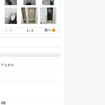
前へ
次へ
1 / 2
アユタカ
3階