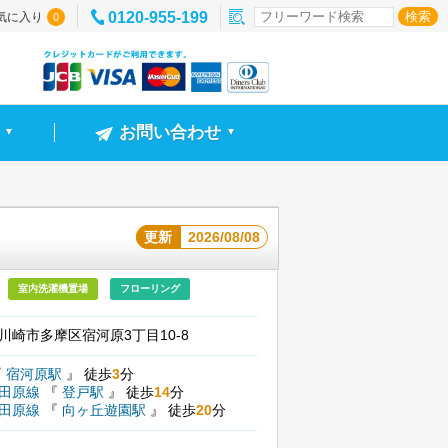
0120-955-199
気に入り
0
お問い合わせ
▼
▼
更新
2026/08/08
室内洗濯機置場
フローリング
川崎市多摩区宿河原3丁目10-8
『
宿河原駅
』
徒歩
3
分
小田原線
『
登戸駅
』
徒歩
14
分
小田原線
『
向ヶ丘遊園駅
』
徒歩
20
分