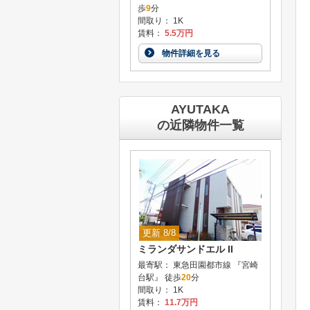
歩
9
分
間取り： 1K
賃料：
5.5万円
物件詳細を見る
AYUTAKA
の近隣物件一覧
更新 8/8
ミランダサンドエル II
最寄駅： 東急田園都市線 『宮崎
台駅』 徒歩
20
分
間取り： 1K
賃料：
11.7万円