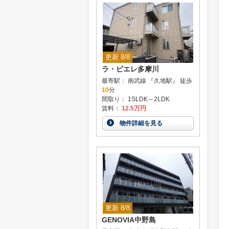
更新 8/8
ラ・ピエレ多摩川
最寄駅： 南武線 『久地駅』 徒歩
10
分
間取り： 1SLDK～2LDK
賃料：
12.5万円
物件詳細を見る
更新 8/8
GENOVIA中野島