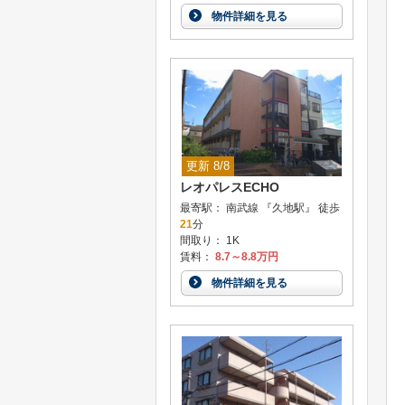
物件詳細を見る
更新 8/8
レオパレスECHO
最寄駅： 南武線 『久地駅』 徒歩
21
分
間取り： 1K
賃料：
8.7～8.8万円
物件詳細を見る