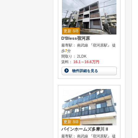
更新 8/8
D'Bless宿河原
最寄駅： 南武線 『宿河原駅』 徒
歩
7
分
間取り： 2LDK
賃料：
16.1～16.6万円
物件詳細を見る
更新 8/8
パインホームズ多摩川 II
最寄駅： 南武線 『宿河原駅』 徒