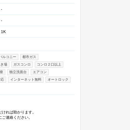
-
-
1K
バルコニー
都市ガス
置き場
ガスコンロ
コンロ２口以上
座
独立洗面台
エアコン
対応
インターネット無料
オートロック
だければ助かります。
にご連絡ください。