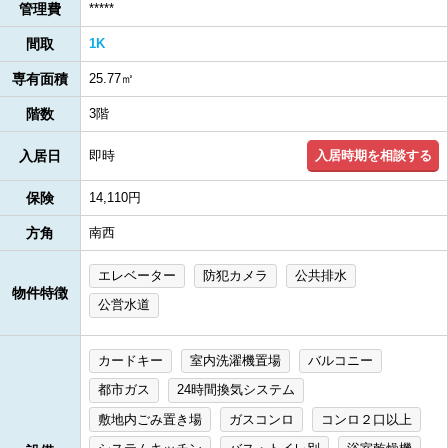
管理費
*****
間取
1K
専有面積
25.77㎡
階数
3階
入居時期を相談する
入居日
即時
保険
14,110円
方角
南西
エレベーター
防犯カメラ
公共排水
物件特徴
公営水道
カードキー
室内洗濯機置場
バルコニー
都市ガス
24時間換気システム
敷地内ごみ置き場
ガスコンロ
コンロ２口以上