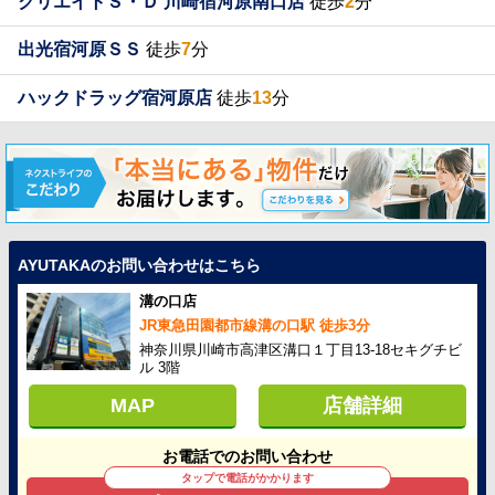
クリエイトＳ・Ｄ 川崎宿河原南口店
徒歩
2
分
出光宿河原ＳＳ
徒歩
7
分
ハックドラッグ宿河原店
徒歩
13
分
AYUTAKAのお問い合わせはこちら
溝の口店
JR東急田園都市線溝の口駅 徒歩3分
神奈川県川崎市高津区溝口１丁目13-18セキグチビ
ル 3階
MAP
店舗詳細
お電話でのお問い合わせ
タップで電話がかかります