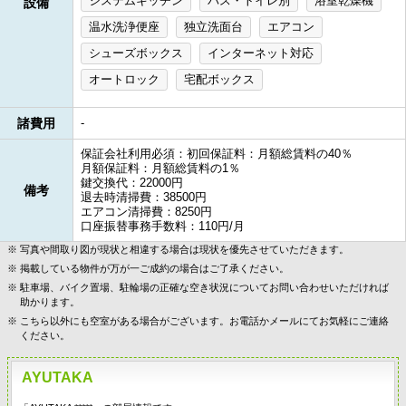
システムキッチン
バス・トイレ別
浴室乾燥機
設備
温水洗浄便座
独立洗面台
エアコン
シューズボックス
インターネット対応
オートロック
宅配ボックス
諸費用
-
保証会社利用必須：初回保証料：月額総賃料の40％
月額保証料：月額総賃料の1％
鍵交換代：22000円
備考
退去時清掃費：38500円
エアコン清掃費：8250円
口座振替事務手数料：110円/月
写真や間取り図が現状と相違する場合は現状を優先させていただきます。
掲載している物件が万が一ご成約の場合はご了承ください。
駐車場、バイク置場、駐輪場の正確な空き状況についてお問い合わせいただければ
助かります。
こちら以外にも空室がある場合がございます。お電話かメールにてお気軽にご連絡
ください。
AYUTAKA