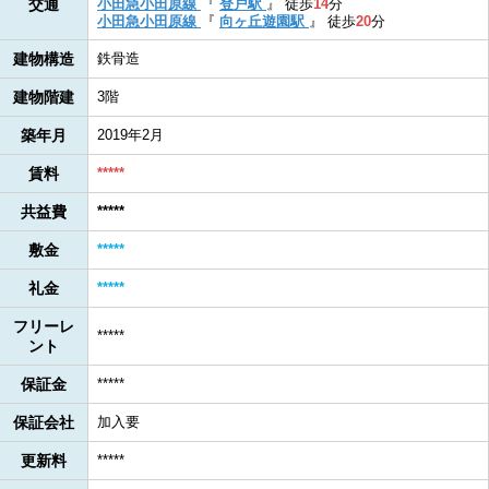
交通
小田急小田原線
『
登戸駅
』
徒歩
14
分
小田急小田原線
『
向ヶ丘遊園駅
』
徒歩
20
分
建物構造
鉄骨造
建物階建
3階
築年月
2019年2月
賃料
*****
共益費
*****
敷金
*****
礼金
*****
フリーレ
*****
ント
保証金
*****
保証会社
加入要
更新料
*****