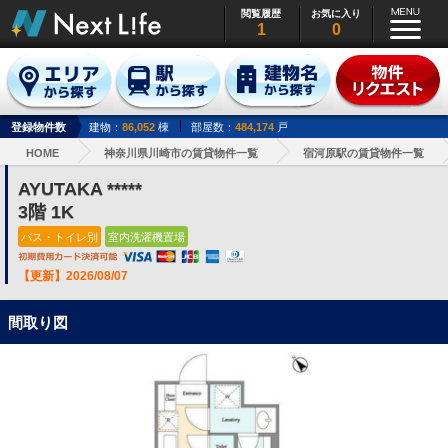
閲覧履歴
お気に入り
1
0
登録物件数
建物：
86,052
棟
部屋数：
484,174
戸
HOME
神奈川県川崎市の賃貸物件一覧
宿河原駅の賃貸物件一覧
AYUTAKA *****
3階 1K
バス・トイレ別
室内洗濯機置場
【更新】2026/08/07
間取り図