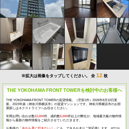
12
※拡大は画像をタップしてください。
全
枚
THE YOKOHAMA FRONT TOWERを検討中のお客様へ
THE YOKOHAMA FRONT TOWERの賃貸情報。（空室1件）2026年8月10日更
新。2023年築（神奈川県横浜市）の賃貸マンションです。神奈川県横浜市のお部
屋探しはネクストライフへお任せください。
年間お問い合わせ数
22,000
件、成約数
5,000
件以上の弊社が、地域最大級の物件情
報から最新の物件情報をご紹介させていただきます。
お客様の「
今から見に行きたい！
」にも、できるかぎりご対応致します。ぜひお