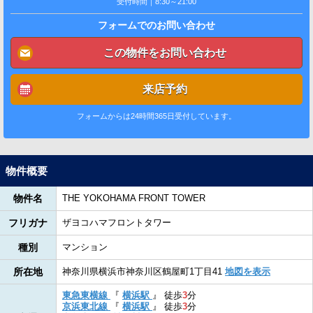
受付時間｜8:30～21:00
フォームでのお問い合わせ
この物件をお問い合わせ
来店予約
フォームからは24時間365日受付しています。
物件概要
物件名
THE YOKOHAMA FRONT TOWER
フリガナ
ザヨコハマフロントタワー
種別
マンション
所在地
神奈川県横浜市神奈川区鶴屋町1丁目41
地図を表示
東急東横線
『
横浜駅
』
徒歩
3
分
京浜東北線
『
横浜駅
』
徒歩
3
分