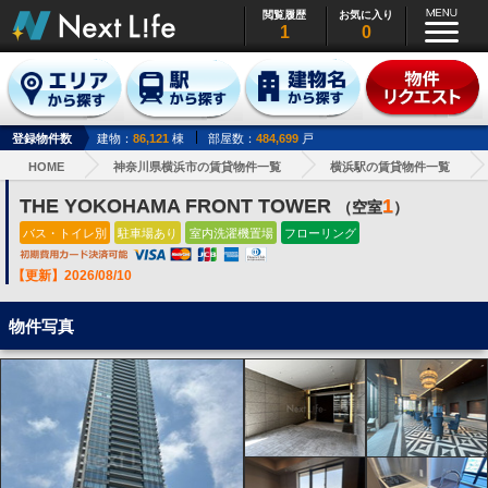
閲覧履歴
お気に入り
1
0
登録物件数
建物：
86,121
棟
部屋数：
484,699
戸
HOME
神奈川県横浜市の賃貸物件一覧
横浜駅の賃貸物件一覧
THE YOKOHAMA FRONT TOWER
1
（空室
）
バス・トイレ別
駐車場あり
室内洗濯機置場
フローリング
【更新】2026/08/10
物件写真