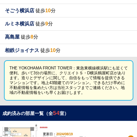
そごう横浜店
徒歩
10
分
ルミネ横浜店
徒歩
9
分
高島屋
徒歩
8
分
相鉄ジョイナス
徒歩
10
分
THE YOKOHAMA FRONT TOWER：東急東横線横浜駅にも近くて
便利。歩いて3分の場所に、クリエイトＳ・D横浜鶴屋町店があり
ます。造りとデザインに関して、自信をもって情報を提供できる
マンションです。地上43階建てのマンション。できるだけ早めに
不動産情報を集めたい方は当社スタッフまでご連絡ください。地
域の不動産情報をいち早くお届けします。
54
成約済みの部屋一覧（全
室）
*****
更新日：
2024/08/19