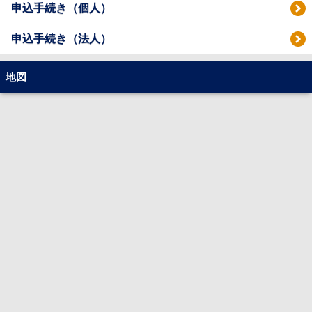
申込手続き（個人）
ミナル駅まで28分です。またJR線利用で東京駅まで25分、新宿駅まで36分です。
［共用施設］ベイビューラウンジ・ライブラリーサロン・ワークプレイス・フィッ
申込手続き（法人）
トネスルーム・パーティーラウンジ・キッズスペース・ゲストスイート
［学区］青木小学校・栗田谷中学校
地図
［総戸数］495戸
［駐輪場］689台（月額使用料：400円～1,000円）
［バイク置き場］バイク13台・ミニバイク6台
［敷地面積］6,687.15㎡
［売主］相鉄不動産株式会社・東急株式会社
［施工］株式会社大林組
［設計］松田平田設計・UG都市建築・東急設計コンサルタントJV
「ザヨコハマフロントタワー」の空室状況の確認や内見・申込等の相談は【ネクス
トライフ】にお任せください。