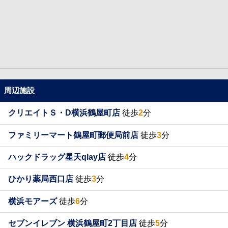
周辺施設
クリエイトＳ・D横浜鶴屋町店
徒歩
2
分
ファミリーマート鶴屋町郵便局前店
徒歩
3
分
ハックドラッグ星天qlay店
徒歩
4
分
ひかり薬局西口店
徒歩
3
分
横浜モアーズ
徒歩
6
分
セブンイレブン 横浜鶴屋町2丁目店
徒歩
5
分