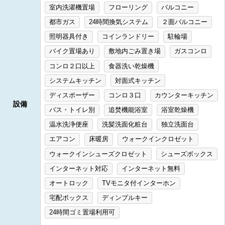
室内洗濯機置場
フローリング
バルコニー
都市ガス
24時間換気システム
２面バルコニー
照明器具付き
コインランドリー
駐輪場
バイク置場あり
敷地内ごみ置き場
ガスコンロ
コンロ２口以上
食器洗い乾燥機
システムキッチン
対面式キッチン
ディスポーザー
コンロ３口
カウンターキッチン
設備
バス・トイレ別
追焚機能浴室
浴室乾燥機
温水洗浄便座
洗髪洗面化粧台
独立洗面台
エアコン
床暖房
ウォークインクロゼット
ウォークインシューズクロゼット
シューズボックス
インターネット対応
インターネット無料
オートロック
TVモニタ付インターホン
宅配ボックス
ディンプルキー
24時間ゴミ置場利用可