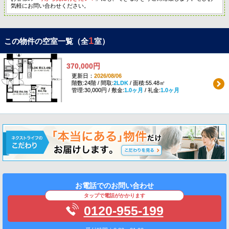
気軽にお問い合わせください。
1
この物件の空室一覧（全
室）
370,000円
更新日：
2026/08/06
階数:24階 / 間取:
2LDK
/ 面積:55.48㎡
管理:30,000円 / 敷金:
1.0ヶ月
/ 礼金:
1.0ヶ月
お電話でのお問い合わせ
タップで電話がかかります
0120-955-199