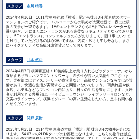
スタッフ
市川 晴香
2024年4月10日 1611号室 根岸線「横浜」駅から徒歩3分 駅直結のタワー
マンションのご紹介です。 バルコニーからの眺めが大変壮観で、夜には横
浜の夜景が一望できます。 1Fのエントランスから5Fまでのエレベーターを
乗り継ぎ、5Fにまたエントランスがある完璧なセキュリティとなっておりま
す。 5Fエントランスにコンシェルジュの方がおりまして、困り事にいつで
も対応していただけるのは心強いですね。 内装・広さも申し分なし、まさ
にハイクオリティな高級分譲賃貸となっております。
スタッフ
井本 悠斗
2024年4月7日 横浜駅直結！10路線以上が乗り入れるビッグターミナルから
直結するザヨコハマフロントタワーは、希少性が高い人気物件でございま
す。専有部にはディスポーザーや食洗器など、高級マンションならではの設
備があり、快適な生活が実現すること間違いないでしょう。 商業施設や飲
食店、ホテルなどもマンション内にあり、日々の生活を豊かにします。入居
者が利用できる共用部は、ベイビューラウンジ・ライブラリーサロンなど、
充実のラインナップ。横浜でグレードの高い生活をしたい方、是非お問い合
わせくださいませ。
スタッフ
関戸 辰樹
2025年5月25日 2314号室 東海道本線「横浜」駅 徒歩3分の物件紹介にな
ります。 54.07㎡の2LDKタイプのお部屋になります。 こちらの物件は独立
洗面台や浴室乾燥機など快適な室内設備が充実しており、同棲やファミリー