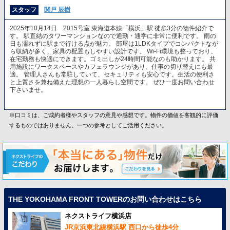
スタッフ
関戸 辰樹
2025年10月14日 2015号室 東海道本線「横浜」駅 徒歩3分の物件紹介で
す。 駅直結のタワーマンションなので通勤・通学に非常に便利です。 雨の
日も濡れずに駅まで行ける点が魅力。 部屋は1LDKタイプでコンパクトなが
ら収納が多く、家具の配置もしやすい設計です。 Wi-Fi環境も整っており、
在宅勤務も快適にできます。ゴミ出しが24時間可能なのも助かります。 共
用施設にワークスペースやカフェラウンジがあり、仕事の切り替えにも最
適。 管理人さんも常駐していて、セキュリティも安心です。生活の便利さ
と上質さを兼ね備えた理想の一人暮らし空間です。 ぜひ一度お問い合わせ
下さいませ。
※口コミは、ご成約者様やスタッフの意見や感想です。物件の価値を客観的に評価
するものではありません。一つの参考としてご活用ください。
THE YOKOHAMA FRONT TOWERのお問い合わせはこちら
ネクストライフ横浜店
JR京浜東北線横浜駅 西口から徒歩4分