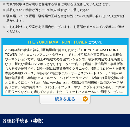
写真や間取り図が現状と相違する場合は現状を優先させていただきます。
掲載している物件が万が一ご成約の場合はご了承ください。
駐車場、バイク置場、駐輪場の正確な空き状況についてお問い合わせいただければ
助かります。
こちら以外にも空室がある場合がございます。お電話かメールにてお気軽にご連絡
ください。
THE YOKOHAMA FRONT TOWER
について
2024年3月に横浜市神奈川区鶴屋町に誕生したのが「THE YOKOHAMA FRONT
TOWER（ザ・ヨコハマフロントタワー）」です。横浜駅きた西口直結の大規模タ
ワーマンションです。地上43階建ての分譲マンションで、横浜駅周辺では最高層と
なり、新たな横浜のシンボルとなります。タワー内には店舗・宿泊施設・事務所等
も入る複合施設です。1階～4階には商業施設やクリニック、5階にはロビーと居住者
専用の共用スペース、6階から12階はホテル・サービスアパートメント、13階～41
階は分譲住宅、39階はゲストルーム・ベイビューラウンジ、42階には国際交流の場
となるようにつくられた「Vlag yokohama」、43階は住宅用機械・設備スペ―スが
あります。5階の共用スペースにはライブラリーやワークプレイス等があり、作業や
在宅ワークなどにも適しています。また、フィットネスルームのご用意もございま
すのでマンション内にいながら運動が出来るのも魅力です。専有部の間取りは1R〜
続きを見る
3LDK・専有面積は23.42㎡〜161.62㎡となっています。部屋内の設備には浄水器や
ディスポーザー、床暖房などがあり快適な生活が実現します。駅からのアクセスの
良さだけでなく、住みやすさも兼ね備えたマンションです。
［物件交通］「横浜」駅のきた西口直結の徒歩3分です。横浜駅にはJR線をはじめ
各種お手続き（建物）
とする多くの路線が乗り入れており、都内や神奈川県内へのアクセスに大変優れて
います。主な駅への所要時間は京急線利用で品川駅まで17分、羽田空港第1第2ター