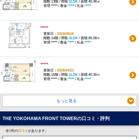
階数:13階 / 間取:
1LDK
/ 面積:40.36㎡
管理:***** / 敷金:
*****
/ 礼金:
*****
*****
更新日：
2024/08/19
階数:14階 / 間取:
3LDK
/ 面積:85.08㎡
管理:***** / 敷金:
*****
/ 礼金:
*****
*****
更新日：
2025/04/21
階数:15階 / 間取:
1LDK
/ 面積:40.36㎡
管理:***** / 敷金:
*****
/ 礼金:
*****
もっと見る
THE YOKOHAMA FRONT TOWERの口コミ・評判
全
6
件の
口コミ
があります。