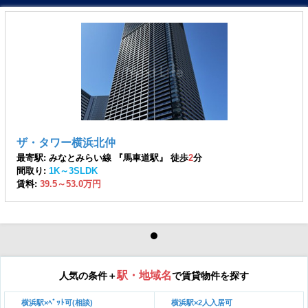
ザ・タワー横浜北仲
最寄駅: みなとみらい線 『馬車道駅』 徒歩
2
分
間取り:
1K～3SLDK
賃料:
39.5～53.0万円
駅・地域名
人気の条件＋
で賃貸物件を探す
横浜駅×ﾍﾟｯﾄ可(相談)
横浜駅×2人入居可