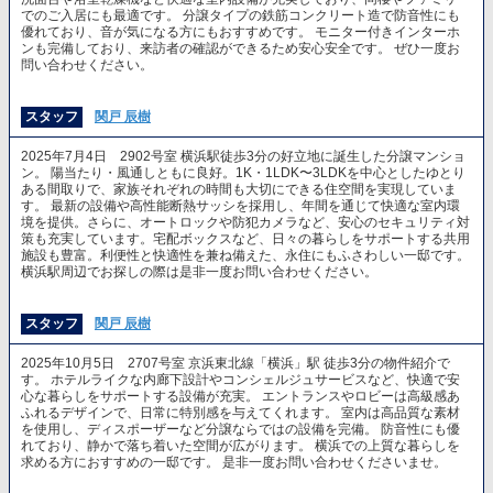
でのご入居にも最適です。 分譲タイプの鉄筋コンクリート造で防音性にも
優れており、音が気になる方にもおすすめです。 モニター付きインターホ
ンも完備しており、来訪者の確認ができるため安心安全です。 ぜひ一度お
問い合わせください。
スタッフ
関戸 辰樹
2025年7月4日 2902号室 横浜駅徒歩3分の好立地に誕生した分譲マンショ
ン。 陽当たり・風通しともに良好。1K・1LDK〜3LDKを中心としたゆとり
ある間取りで、家族それぞれの時間も大切にできる住空間を実現していま
す。 最新の設備や高性能断熱サッシを採用し、年間を通じて快適な室内環
境を提供。さらに、オートロックや防犯カメラなど、安心のセキュリティ対
策も充実しています。宅配ボックスなど、日々の暮らしをサポートする共用
施設も豊富。利便性と快適性を兼ね備えた、永住にもふさわしい一邸です。
横浜駅周辺でお探しの際は是非一度お問い合わせください。
スタッフ
関戸 辰樹
2025年10月5日 2707号室 京浜東北線「横浜」駅 徒歩3分の物件紹介で
す。 ホテルライクな内廊下設計やコンシェルジュサービスなど、快適で安
心な暮らしをサポートする設備が充実。 エントランスやロビーは高級感あ
ふれるデザインで、日常に特別感を与えてくれます。 室内は高品質な素材
を使用し、ディスポーザーなど分譲ならではの設備を完備。 防音性にも優
れており、静かで落ち着いた空間が広がります。 横浜での上質な暮らしを
求める方におすすめの一邸です。 是非一度お問い合わせくださいませ。