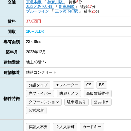
交通
京急本線
『
神奈川駅
』
徒歩
6
分
みなとみらい線
『
新高島駅
』
徒歩
17
分
ブルーライン
『
三ッ沢下町駅
』
徒歩
25
分
賃料
37.0万円
間取
1K～3LDK
専有面積
23～85㎡
築年月
2023年12月
建物階建
地上43階 / -
建物構造
鉄筋コンクリート
分譲タイプ
エレベーター
CS
BS
光ファイバー
防犯カメラ
高級賃貸物件
物件特徴
タワーマンション
駐車場あり
公共排水
公営水道
保証人不要
２人入居可
カードキー