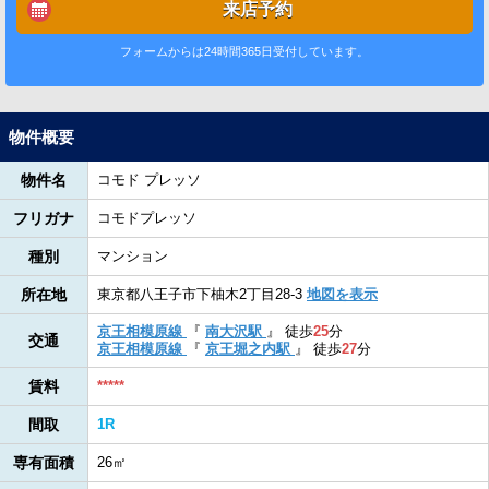
来店予約
フォームからは24時間365日受付しています。
物件概要
物件名
コモド プレッソ
フリガナ
コモドプレッソ
種別
マンション
所在地
東京都八王子市下柚木2丁目28-3
地図を表示
京王相模原線
『
南大沢駅
』
徒歩
25
分
交通
京王相模原線
『
京王堀之内駅
』
徒歩
27
分
賃料
*****
間取
1R
専有面積
26㎡