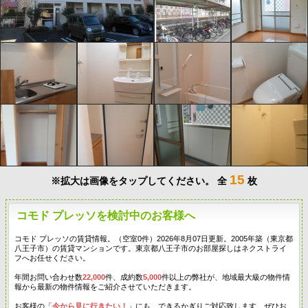
15
※拡大は画像をタップしてください。
全
枚
コモド プレッソを検討中のお客様へ
コモド プレッソの賃貸情報。（空室0件）2026年8月07日更新。2005年築（東京都
八王子市）の賃貸マンションです。東京都八王子市のお部屋探しはネクストライ
フへお任せください。
年間お問い合わせ数
22,000
件、成約数
5,000
件以上の弊社が、地域最大級の物件情
報から最新の物件情報をご紹介させていただきます。
お客様の「
今から見に行きたい！
」にも、できるかぎりご対応致します。ぜひお