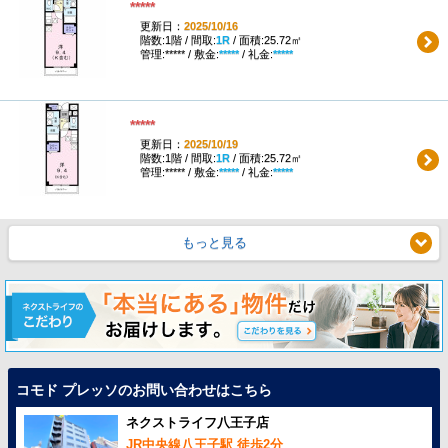
*****
更新日：
2025/10/16
階数:1階 / 間取:
1R
/ 面積:25.72㎡
管理:***** / 敷金:
*****
/ 礼金:
*****
*****
更新日：
2025/10/19
階数:1階 / 間取:
1R
/ 面積:25.72㎡
管理:***** / 敷金:
*****
/ 礼金:
*****
もっと見る
コモド プレッソのお問い合わせはこちら
ネクストライフ八王子店
JR中央線八王子駅 徒歩2分