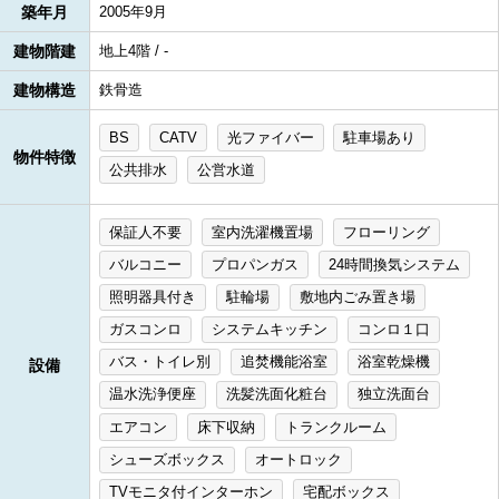
築年月
2005年9月
建物階建
地上4階 / -
建物構造
鉄骨造
BS
CATV
光ファイバー
駐車場あり
物件特徴
公共排水
公営水道
保証人不要
室内洗濯機置場
フローリング
バルコニー
プロパンガス
24時間換気システム
照明器具付き
駐輪場
敷地内ごみ置き場
ガスコンロ
システムキッチン
コンロ１口
バス・トイレ別
追焚機能浴室
浴室乾燥機
設備
温水洗浄便座
洗髪洗面化粧台
独立洗面台
エアコン
床下収納
トランクルーム
シューズボックス
オートロック
TVモニタ付インターホン
宅配ボックス