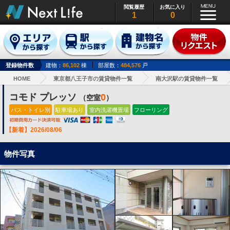
閲覧履歴
お気に入り
1
0
登録物件数
建物：
86,102
棟
部屋数：
484,576
戸
HOME
東京都八王子市の賃貸物件一覧
南大沢駅の賃貸物件一覧
コモド プレッソ
0
（空室
）
バス・トイレ別
駐車場あり
室内洗濯機置場
フローリング
【新着】2026/08/06
物件写真