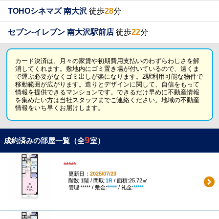
TOHOシネマズ 南大沢
徒歩
28
分
セブン-イレブン 南大沢駅前店
徒歩
22
分
カード決済は、月々の家賃や初期費用支払いのわずらわしさを解
消してくれます。敷地内にゴミ置き場が付いているので、遠くま
で運ぶ必要がなくゴミ出しが楽になります。2駅利用可能な物件で
移動範囲が広がります。造りとデザインに関して、自信をもって
情報を提供できるマンションです。できるだけ早めに不動産情報
を集めたい方は当社スタッフまでご連絡ください。地域の不動産
情報をいち早くお届けします。
9
成約済みの部屋一覧（全
室）
*****
更新日：
2025/07/23
階数:1階 / 間取:
1R
/ 面積:25.72㎡
管理:***** / 敷金:
*****
/ 礼金:
*****