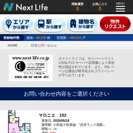
閲覧履歴
お気に入り
0
0
登録物件数
建物：
86,038
棟
部屋数：
484,022
戸
HOME
部屋お問い合わせ
ネクストライフは、サイバートラスト
のSSL/TLS サーバー証明書により実在
性が認証されています。また、SSL ペ
ージは通信が暗号化されプライバシー
が守られています。
お問い合わせ内容をご選択ください
マロニエ 102
更新日:
2025/05/19
最寄駅: 小田急小田原線 『読売ランド前駅』
間取り:
2K