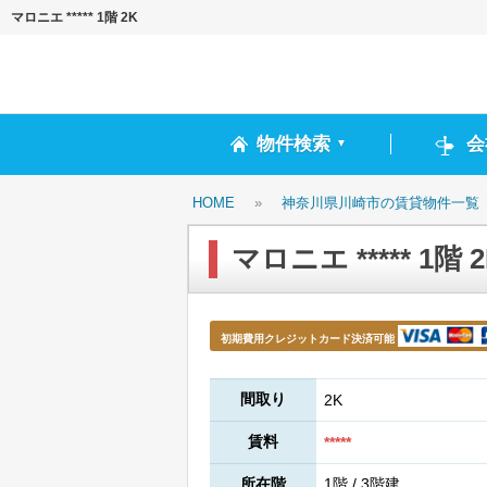
マロニエ ***** 1階 2K
物件検索
会
▼
HOME
»
神奈川県川崎市の賃貸物件一覧
マロニエ ***** 1階 
初期費用クレジットカード決済可能
間取り
2K
賃料
*****
所在階
1階 / 3階建