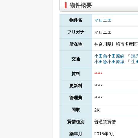
物件概要
物件名
マロニエ
フリガナ
マロニエ
所在地
神奈川県川崎市多摩区
小田急小田原線
『
読
交通
小田急小田原線
『
生
賃料
*****
更新料
*****
管理費
*****
間取
2K
貸借種別
普通賃貸借
築年月
2015年9月