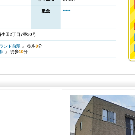
敷金
*****
生田2丁目7番30号
ランド前駅
』
徒歩
8
分
駅
』
徒歩
10
分