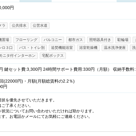
,000円
メラ
公共排水
公営水道
機置場
フローリング
バルコニー
都市ガス
照明器具付き
駐輪場
ンロ３口
バス・トイレ別
追焚機能浴室
浴室乾燥機
温水洗浄便座
洗
Vモニタ付インターホン
宅配ボックス
 鍵セット費:3,300円 24時間サポート費用:330円（月額） 収納手数料
22000円)・月額(月額総賃料の2.2％)
00円
現状を優先させていただきます。
はご了承ください。
き状況についてお問い合わせいただければ助かります。
ます。お電話かメールにてお気軽にご連絡ください。