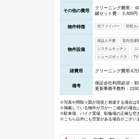
クリーニング費用： 60
その他の費用
鍵セット費： 3,300円
光ファイバー
防犯カ
物件特徴
保証人不要
室内洗濯
システムキッチン
コ
物件設備
シューズボックス
T
諸費用
クリーニング費用:6万円
保証会社利用必須：初回(
備考
更新事務手数料：220
※写真や間取り図が現状と相違する場合は
※掲載している物件が万が一ご成約の場合
※駐車場、バイク置場、駐輪場の正確な空
※こちら以外にも空室がある場合がござい