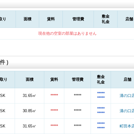
敷金
取り
面積
賃料
管理費
店舗
礼金
現在他の空室の部屋はありません
件 )
敷金
取り
面積
賃料
管理費
店舗
礼金
*****
1SK
31.65㎡
*****
*****
溝の口
*****
*****
1SK
30.85㎡
*****
*****
溝の口
*****
*****
1SK
31.65㎡
*****
*****
町田本
*****