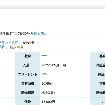
西生田2丁目7番30号
地図を表示
売ランド前駅
』
徒歩
8
分
田駅
』
徒歩
10
分
敷金
礼
*****
入居日
2025年05月下旬
保証
フリーレント
保証
*****
専有面積
30.85㎡
方
建物階建
地上3階 / -
建物
保険
18,000円
-