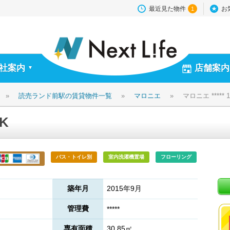
最近見た物件
お
1
社案内
店舗案内
▼
»
読売ランド前駅の賃貸物件一覧
»
マロニエ
»
マロニエ ***** 
2K
バス・トイレ別
室内洗濯機置場
フローリング
築年月
2015年9月
管理費
*****
専有面積
30.85㎡