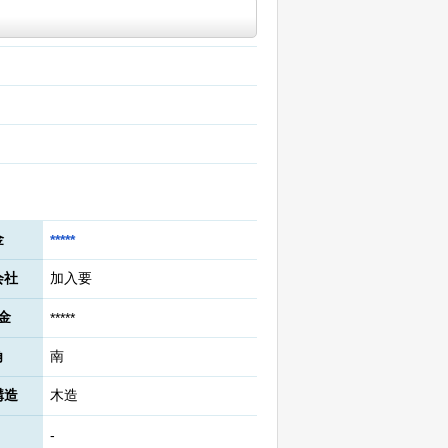
金
*****
会社
加入要
金
*****
角
南
構造
木造
-