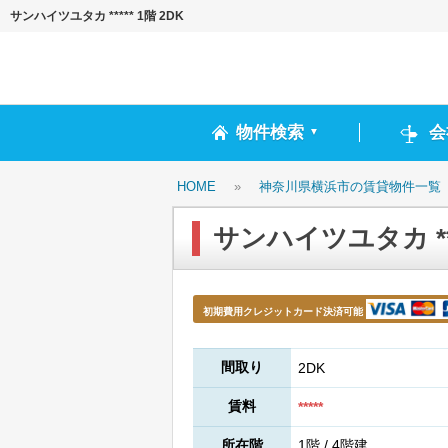
サンハイツユタカ ***** 1階 2DK
物件検索
会
▼
HOME
»
神奈川県横浜市の賃貸物件一覧
サンハイツユタカ ****
初期費用クレジットカード決済可能
間取り
2DK
賃料
*****
所在階
1階 / 4階建