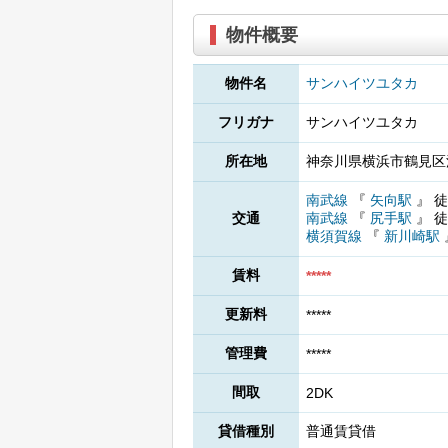
物件概要
物件名
サンハイツユタカ
フリガナ
サンハイツユタカ
所在地
神奈川県横浜市鶴見区江
南武線
『
矢向駅
』
徒
交通
南武線
『
尻手駅
』
徒
横須賀線
『
新川崎駅
賃料
*****
更新料
*****
管理費
*****
間取
2DK
貸借種別
普通賃貸借