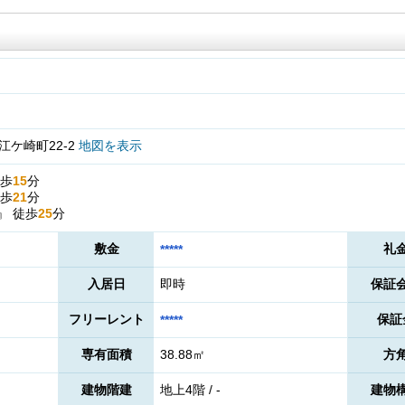
ケ崎町22-2
地図を表示
歩
15
分
歩
21
分
』
徒歩
25
分
敷金
礼
*****
入居日
即時
保証
フリーレント
保証
*****
専有面積
38.88㎡
方
建物階建
地上4階 / -
建物