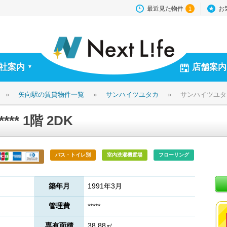
最近見た物件
お
1
社案内
店舗案内
▼
»
矢向駅の賃貸物件一覧
»
サンハイツユタカ
»
サンハイツユタカ *
* 1階 2DK
バス・トイレ別
室内洗濯機置場
フローリング
築年月
1991年3月
管理費
*****
専有面積
38.88㎡