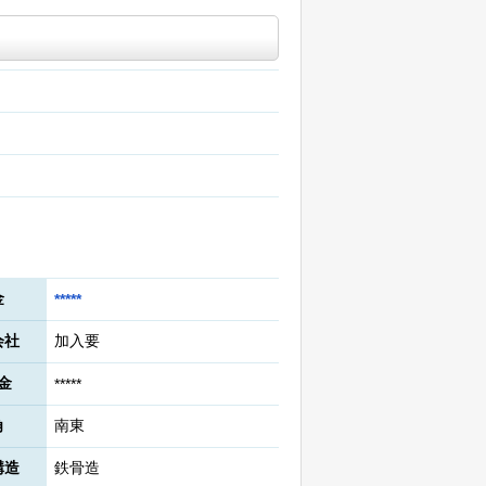
金
*****
会社
加入要
金
*****
角
南東
構造
鉄骨造