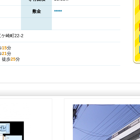
敷金
*****
崎町22-2
歩
15
分
歩
21
分
』
徒歩
25
分