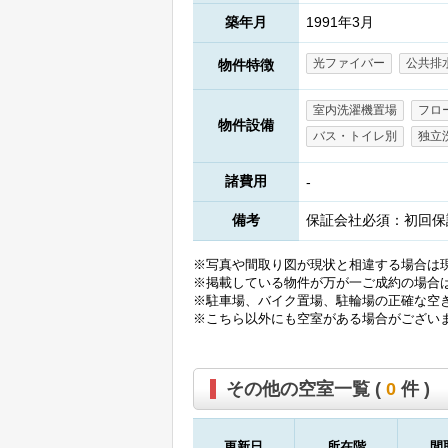
築年月
1991年3月
光ファイバー
公共排
物件特徴
室内洗濯機置場
フロ
物件設備
バス・トイレ別
独立
諸費用
-
備考
保証会社必須：初回保
※写真や間取り図が現状と相違する場合は
※掲載している物件が万が一ご成約の場合
※駐車場、バイク置場、駐輪場の正確な空
※こちら以外にも空室がある場合がござい
その他の空室一覧 (
0
件 )
更新日
所在階
間