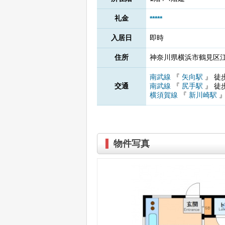
礼金
*****
入居日
即時
住所
神奈川県横浜市鶴見区江ケ
南武線
『
矢向駅
』
徒
交通
南武線
『
尻手駅
』
徒
横須賀線
『
新川崎駅
物件写真