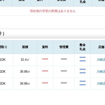
礼金
現在他の空室の部屋はありません
 )
敷金
間取り
面積
賃料
管理費
店舗
礼金
*****
1DK
32.4㎡
*****
*****
川崎
*****
*****
2DK
38.88㎡
*****
*****
川崎
*****
*****
2DK
38.88㎡
*****
*****
川崎
*****