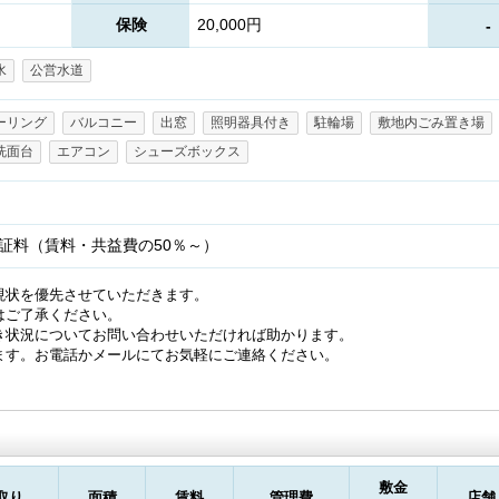
保険
20,000円
-
水
公営水道
ーリング
バルコニー
出窓
照明器具付き
駐輪場
敷地内ごみ置き場
洗面台
エアコン
シューズボックス
証料（賃料・共益費の50％～）
現状を優先させていただきます。
はご了承ください。
き状況についてお問い合わせいただければ助かります。
ます。お電話かメールにてお気軽にご連絡ください。
敷金
取り
面積
賃料
管理費
店舗