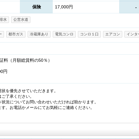
保険
17,000円
-
排水
公営水道
ー
都市ガス
冷蔵庫あり
電気コンロ
コンロ１口
エアコン
インタ
証料（月額総賃料の50％）
00円
現状を優先させていただきます。
はご了承ください。
き状況についてお問い合わせいただければ助かります。
ます。お電話かメールにてお気軽にご連絡ください。