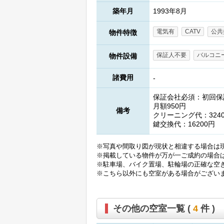
築年月
1993年8月
電気有
CATV
公共
物件特徴
保証人不要
バルコニ
物件設備
諸費用
-
保証会社必須：初回保
月額950円
備考
クリーニング代：324
鍵交換代：16200円
※写真や間取り図が現状と相違する場合は
※掲載している物件が万が一ご成約の場合
※駐車場、バイク置場、駐輪場の正確な空
※こちら以外にも空室がある場合がござい
その他の空室一覧 (
4
件 )