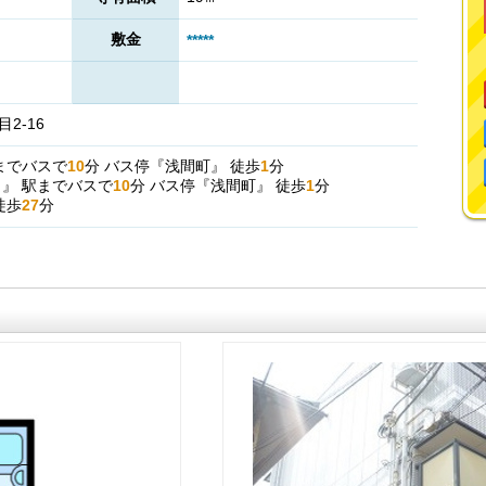
敷金
*****
2-16
までバスで
10
分
バス停『浅間町』
徒歩
1
分
駅
』
駅までバスで
10
分
バス停『浅間町』
徒歩
1
分
徒歩
27
分