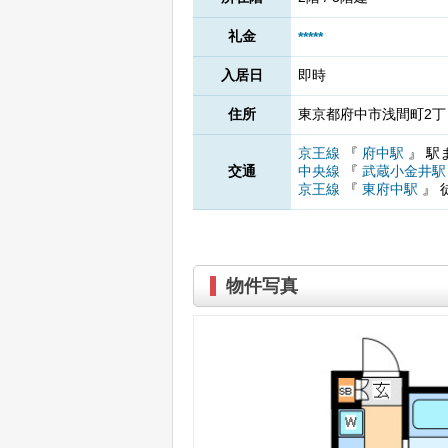
礼金
*****
入居日
即時
住所
東京都府中市浅間町2丁目
京王線
『
府中駅
』
駅
交通
中央線
『
武蔵小金井
京王線
『
東府中駅
』
物件写真