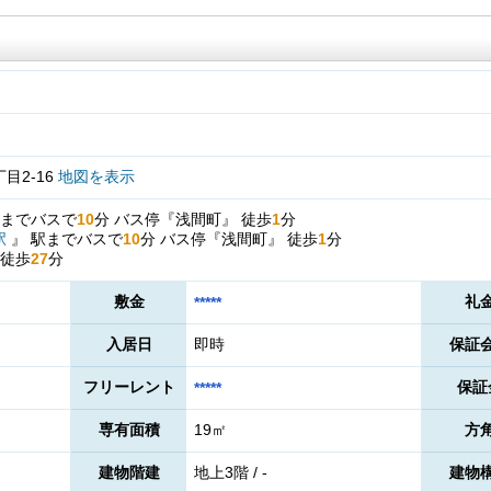
目2-16
地図を表示
までバスで
10
分
バス停『浅間町』
徒歩
1
分
駅
』
駅までバスで
10
分
バス停『浅間町』
徒歩
1
分
徒歩
27
分
敷金
礼
*****
入居日
即時
保証
フリーレント
保証
*****
専有面積
19㎡
方
建物階建
地上3階 / -
建物