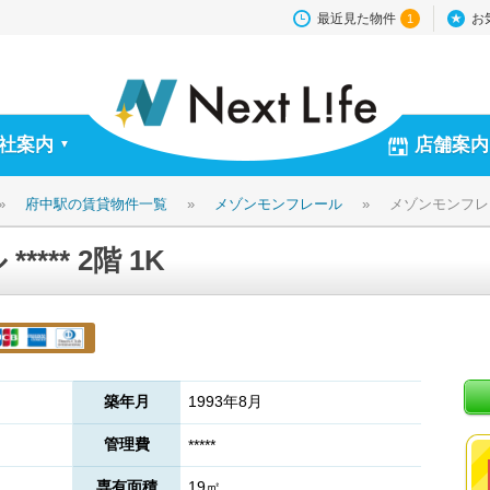
最近見た物件
お
1
社案内
店舗案内
▼
»
府中駅の賃貸物件一覧
»
メゾンモンフレール
»
メゾンモンフレール 
*** 2階 1K
築年月
1993年8月
管理費
*****
専有面積
19㎡