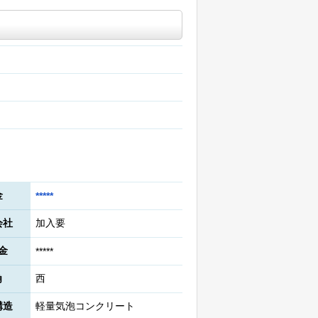
金
*****
会社
加入要
金
*****
角
西
構造
軽量気泡コンクリート