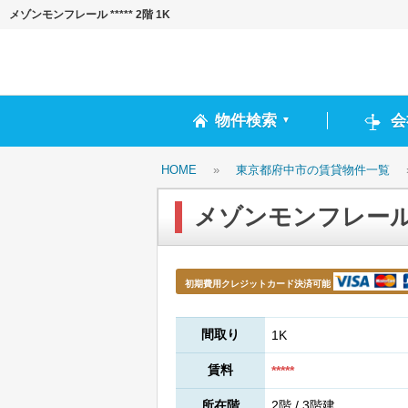
メゾンモンフレール ***** 2階 1K
物件検索
会
▼
HOME
»
東京都府中市の賃貸物件一覧
メゾンモンフレール **
初期費用クレジットカード決済可能
間取り
1K
賃料
*****
所在階
2階 / 3階建