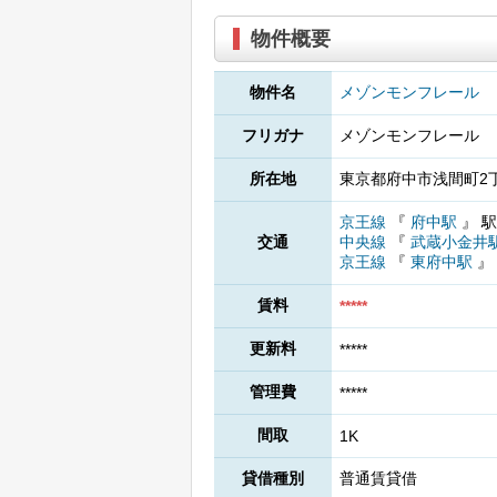
物件概要
物件名
メゾンモンフレール
フリガナ
メゾンモンフレール
所在地
東京都府中市浅間町2丁
京王線
『
府中駅
』
駅
交通
中央線
『
武蔵小金井
京王線
『
東府中駅
』
賃料
*****
更新料
*****
管理費
*****
間取
1K
貸借種別
普通賃貸借