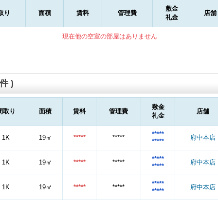
敷金
取り
面積
賃料
管理費
店舗
礼金
現在他の空室の部屋はありません
件 )
敷金
間取り
面積
賃料
管理費
店舗
礼金
*****
1K
19㎡
*****
*****
府中本店
*****
*****
1K
19㎡
*****
*****
府中本店
*****
*****
1K
19㎡
*****
*****
府中本店
*****