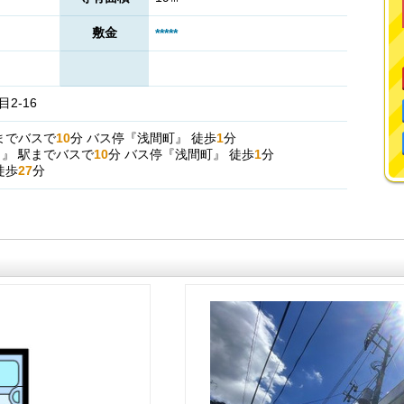
敷金
*****
2-16
までバスで
10
分
バス停『浅間町』
徒歩
1
分
駅
』
駅までバスで
10
分
バス停『浅間町』
徒歩
1
分
徒歩
27
分