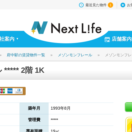
最近見た物件
お
1
社案内
店舗案内
▼
»
府中駅の賃貸物件一覧
»
メゾンモンフレール
»
メゾンモンフレール 
*** 2階 1K
築年月
1993年8月
管理費
*****
専有面積
19㎡