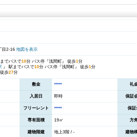
目2-16
地図を表示
までバスで
10
分
バス停『浅間町』
徒歩
1
分
駅
』
駅までバスで
10
分
バス停『浅間町』
徒歩
1
分
徒歩
27
分
敷金
礼
*****
入居日
即時
保証
フリーレント
保証
*****
専有面積
19㎡
方
建物階建
地上3階 / -
建物