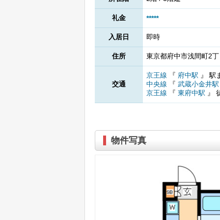
礼金
*****
入居日
即時
住所
東京都府中市浅間町2丁目
京王線
『
府中駅
』
駅
交通
中央線
『
武蔵小金井
京王線
『
東府中駅
』
物件写真