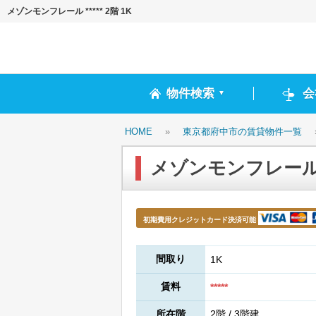
メゾンモンフレール ***** 2階 1K
物件検索
会
▼
HOME
»
東京都府中市の賃貸物件一覧
メゾンモンフレール **
初期費用クレジットカード決済可能
間取り
1K
賃料
*****
所在階
2階 / 3階建