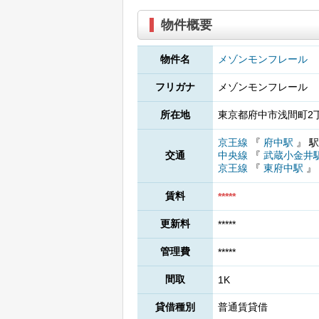
物件概要
物件名
メゾンモンフレール
フリガナ
メゾンモンフレール
所在地
東京都府中市浅間町2丁
京王線
『
府中駅
』
駅
交通
中央線
『
武蔵小金井
京王線
『
東府中駅
』
賃料
*****
更新料
*****
管理費
*****
間取
1K
貸借種別
普通賃貸借