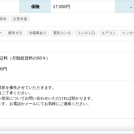
保険
17,000円
-
排水
公営水道
ー
都市ガス
冷蔵庫あり
電気コンロ
コンロ１口
エアコン
インタ
証料（月額総賃料の50％）
00円
現状を優先させていただきます。
はご了承ください。
き状況についてお問い合わせいただければ助かります。
ます。お電話かメールにてお気軽にご連絡ください。