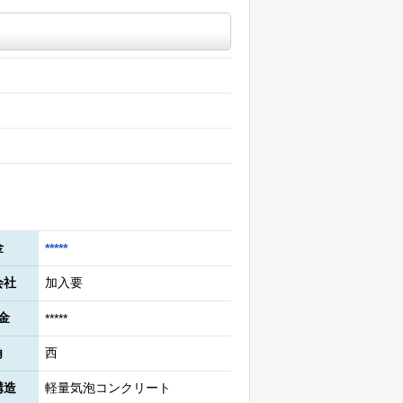
金
*****
会社
加入要
金
*****
角
西
構造
軽量気泡コンクリート