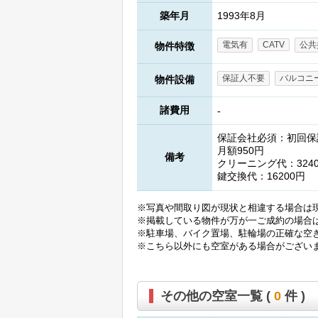
築年月
1993年8月
電気有
CATV
公共
物件特徴
保証人不要
バルコニ
物件設備
諸費用
-
保証会社必須：初回保
月額950円
備考
クリーニング代：324
鍵交換代：16200円
※写真や間取り図が現状と相違する場合は
※掲載している物件が万が一ご成約の場合
※駐車場、バイク置場、駐輪場の正確な空
※こちら以外にも空室がある場合がござい
その他の空室一覧 (
0
件 )