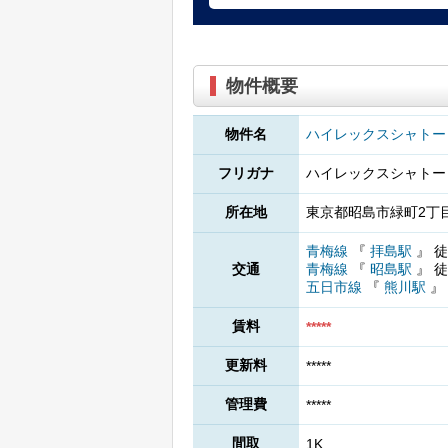
物件概要
物件名
ハイレックスシャトー
フリガナ
ハイレックスシャトー
所在地
東京都昭島市緑町2丁目2
青梅線
『
拝島駅
』
徒
交通
青梅線
『
昭島駅
』
徒
五日市線
『
熊川駅
』
賃料
*****
更新料
*****
管理費
*****
間取
1K