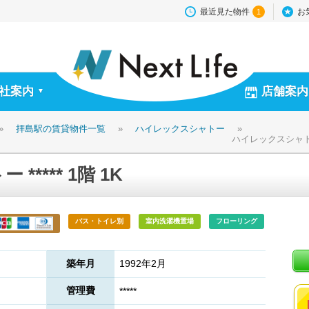
最近見た物件
お
1
社案内
店舗案内
▼
»
拝島駅の賃貸物件一覧
»
ハイレックスシャトー
»
ハイレックスシャトー *
**** 1階 1K
バス・トイレ別
室内洗濯機置場
フローリング
築年月
1992年2月
管理費
*****