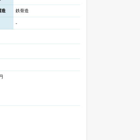
構造
鉄骨造
-
円