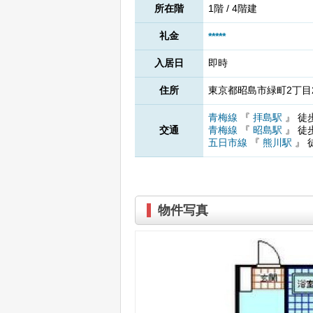
所在階
1階 / 4階建
礼金
*****
入居日
即時
住所
東京都昭島市緑町2丁目2
青梅線
『
拝島駅
』
徒
交通
青梅線
『
昭島駅
』
徒
五日市線
『
熊川駅
』
物件写真