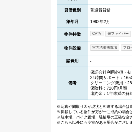
貸借種別
普通賃貸借
築年月
1992年2月
CATV
光ファイバー
物件特徴
室内洗濯機置場
フロ
物件設備
諸費用
-
保証会社利用必須・初回
24時間サポート：165
備考
クリーニング費用：28
保険料：720円/月額
違約金：1年未満の解
※写真や間取り図が現状と相違する場合は
※掲載している物件が万が一ご成約の場合
※駐車場、バイク置場、駐輪場の正確な空
※こちら以外にも空室がある場合がござい