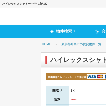
ハイレックスシャトー ***** 1階 1K
物件検索
会
▼
HOME
»
東京都昭島市の賃貸物件一覧
ハイレックスシャトー *
初期費用クレジットカード決済可能
間取り
1K
賃料
*****