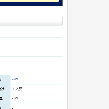
金
*****
会社
加入要
金
*****
角
-