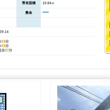
専有面積
19.84㎡
敷金
*****
9-14
歩
13
分
歩
15
分
徒歩
27
分