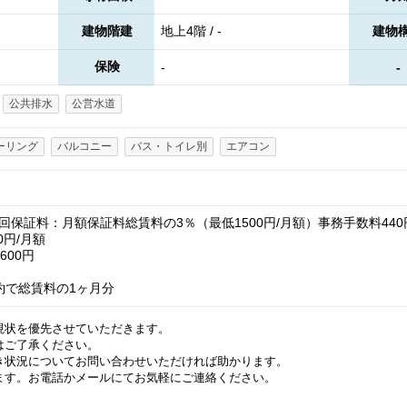
建物階建
地上4階 / -
建物
保険
-
-
公共排水
公営水道
ーリング
バルコニー
バス・トイレ別
エアコン
保証料：月額保証料総賃料の3％（最低1500円/月額）事務手数料440
0円/月額
600円
約で総賃料の1ヶ月分
現状を優先させていただきます。
はご了承ください。
き状況についてお問い合わせいただければ助かります。
ます。お電話かメールにてお気軽にご連絡ください。