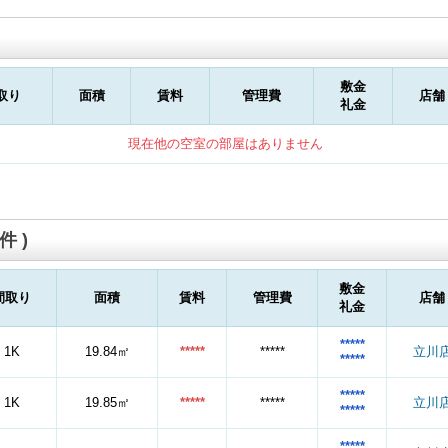
敷金
取り
面積
賃料
管理費
店舗
礼金
現在他の空室の部屋はありません
件 )
敷金
間取り
面積
賃料
管理費
店舗
礼金
*****
1K
19.84㎡
*****
*****
立川
*****
*****
1K
19.85㎡
*****
*****
立川
*****
*****