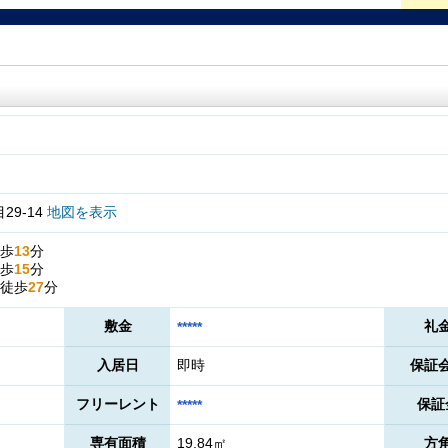
9-14
地図を表示
歩
13
分
歩
15
分
徒歩
27
分
敷金
礼
*****
入居日
即時
保証
フリーレント
保証
*****
専有面積
19.84㎡
方