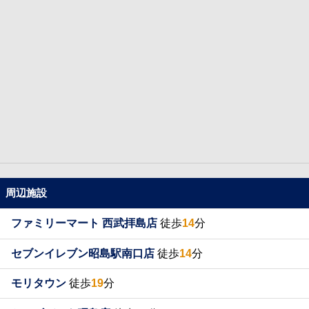
周辺施設
ファミリーマート 西武拝島店
徒歩
14
分
セブンイレブン昭島駅南口店
徒歩
14
分
モリタウン
徒歩
19
分