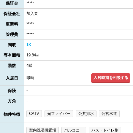
保証金
*****
保証会社
加入要
更新料
*****
管理費
*****
間取
1K
専有面積
19.84㎡
階数
4階
入居時期を相談する
入居日
即時
保険
-
方角
-
CATV
光ファイバー
公共排水
公営水道
物件特徴
室内洗濯機置場
バルコニー
バス・トイレ別