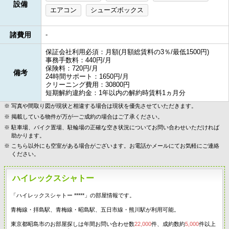
設備
エアコン
シューズボックス
諸費用
-
保証会社利用必須：月額(月額総賃料の3％/最低1500円)
事務手数料：440円/月
保険料：720円/月
備考
24時間サポート：1650円/月
クリーニング費用：30800円
短期解約違約金：1年以内の解約時賃料1ヵ月分
写真や間取り図が現状と相違する場合は現状を優先させていただきます。
掲載している物件が万が一ご成約の場合はご了承ください。
駐車場、バイク置場、駐輪場の正確な空き状況についてお問い合わせいただければ
助かります。
こちら以外にも空室がある場合がございます。お電話かメールにてお気軽にご連絡
ください。
ハイレックスシャトー
「ハイレックスシャトー *****」の部屋情報です。
青梅線・拝島駅、青梅線・昭島駅、五日市線・熊川駅が利用可能。
東京都昭島市のお部屋探しは年間お問い合わせ数
22,000
件、成約数約
5,000
件以上