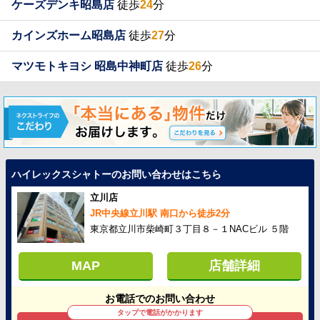
ケーズデンキ昭島店
徒歩
24
分
カインズホーム昭島店
徒歩
27
分
マツモトキヨシ 昭島中神町店
徒歩
26
分
ハイレックスシャトーのお問い合わせはこちら
立川店
JR中央線立川駅 南口から徒歩2分
東京都立川市柴崎町３丁目８－１NACビル ５階
MAP
店舗詳細
お電話でのお問い合わせ
タップで電話がかかります