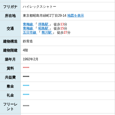
フリガナ
ハイレックスシャトー
所在地
東京都昭島市緑町2丁目29-14
地図を表示
青梅線
『
拝島駅
』
徒歩
13
分
交通
青梅線
『
昭島駅
』
徒歩
15
分
五日市線
『
熊川駅
』
徒歩
27
分
建物構造
鉄骨造
建物階建
4階
築年月
1992年2月
賃料
*****
共益費
*****
敷金
*****
礼金
*****
フリーレ
*****
ント