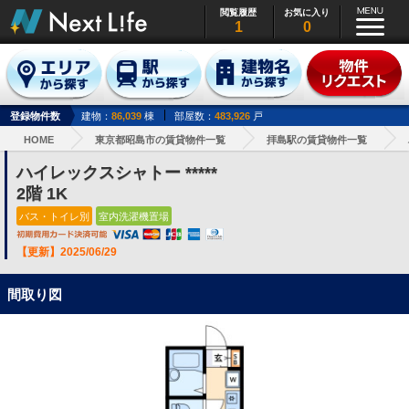
閲覧履歴
お気に入り
1
0
登録物件数
建物：
86,039
棟
部屋数：
483,926
戸
HOME
東京都昭島市の賃貸物件一覧
拝島駅の賃貸物件一覧
ハイレックスシャトー *****
2階 1K
バス・トイレ別
室内洗濯機置場
【更新】2025/06/29
間取り図