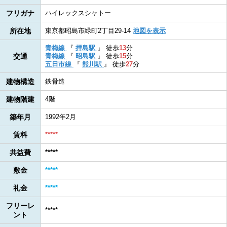
フリガナ
ハイレックスシャトー
所在地
東京都昭島市緑町2丁目29-14
地図を表示
青梅線
『
拝島駅
』
徒歩
13
分
交通
青梅線
『
昭島駅
』
徒歩
15
分
五日市線
『
熊川駅
』
徒歩
27
分
建物構造
鉄骨造
建物階建
4階
築年月
1992年2月
賃料
*****
共益費
*****
敷金
*****
礼金
*****
フリーレ
*****
ント