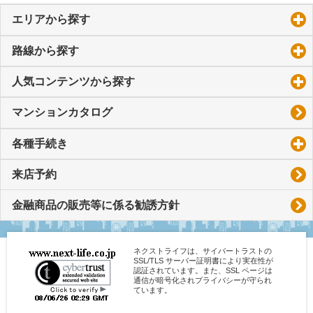
エリアから探す
click to expand contents
路線から探す
click to expand contents
人気コンテンツから探す
click to expand contents
マンションカタログ
各種手続き
click to expand contents
来店予約
金融商品の販売等に係る勧誘方針
ネクストライフは、サイバートラストの
SSL/TLS サーバー証明書により実在性が
認証されています。また、SSL ページは
通信が暗号化されプライバシーが守られ
ています。