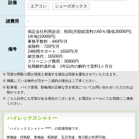
設備
エアコン
シューズボックス
諸費用
-
保証会社利用必須：初回(月額総賃料の60％/最低30000円)、
1年毎(10000円)
事務手数料：440円/月
保険料：720円/月
備考
24時間サポート：1650円/月
鍵交換代：16500円
クリーニング費用：30800円
短期解約違約金：1年以内の解約で賃料1ヶ月分
写真や間取り図が現状と相違する場合は現状を優先させていただきます。
掲載している物件が万が一ご成約の場合はご了承ください。
駐車場、バイク置場、駐輪場の正確な空き状況についてお問い合わせいただければ
助かります。
こちら以外にも空室がある場合がございます。お電話かメールにてお気軽にご連絡
ください。
ハイレックスシャトー
「ハイレックスシャトー *****」の部屋情報です。
青梅線・拝島駅、青梅線・昭島駅、五日市線・熊川駅が利用可能。