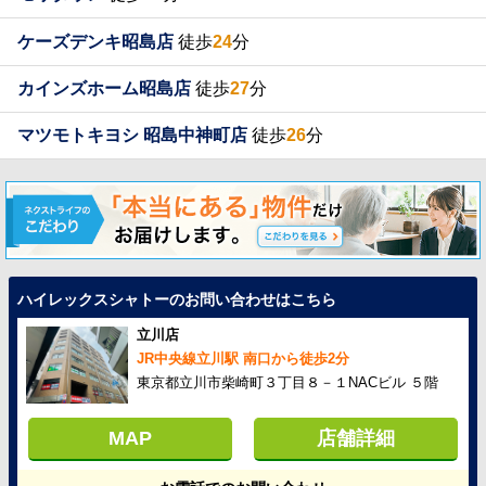
ケーズデンキ昭島店
徒歩
24
分
カインズホーム昭島店
徒歩
27
分
マツモトキヨシ 昭島中神町店
徒歩
26
分
ハイレックスシャトーのお問い合わせはこちら
立川店
JR中央線立川駅 南口から徒歩2分
東京都立川市柴崎町３丁目８－１NACビル ５階
MAP
店舗詳細