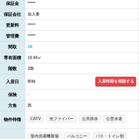
保証金
*****
保証会社
加入要
更新料
*****
管理費
*****
間取
1K
専有面積
19.84㎡
階数
2階
入居時期を相談する
入居日
即時
保険
-
方角
西
CATV
光ファイバー
公共排水
公営水道
物件特徴
室内洗濯機置場
バルコニー
バス・トイレ別