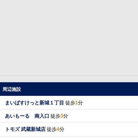
周辺施設
まいばすけっと新城１丁目
徒歩
1
分
あいもーる 南入口
徒歩
3
分
トモズ 武蔵新城店
徒歩
4
分