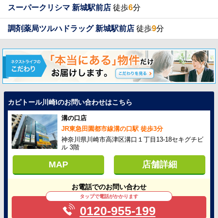
スーパークリシマ 新城駅前店
徒歩
6
分
調剤薬局ツルハドラッグ 新城駅前店
徒歩
9
分
カピトール川崎Iのお問い合わせはこちら
溝の口店
JR東急田園都市線溝の口駅 徒歩3分
神奈川県川崎市高津区溝口１丁目13-18セキグチビ
ル 3階
MAP
店舗詳細
お電話でのお問い合わせ
タップで電話がかかります
0120-955-199