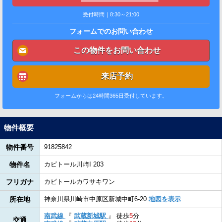
受付時間｜8:30～21:00
フォームでのお問い合わせ
この物件をお問い合わせ
来店予約
フォームからは24時間365日受付しています。
物件概要
物件番号
91825842
物件名
カピトール川崎I 203
フリガナ
カピトールカワサキワン
所在地
神奈川県川崎市中原区新城中町6-20
地図を表示
南武線
『
武蔵新城駅
』
徒歩
5
分
交通