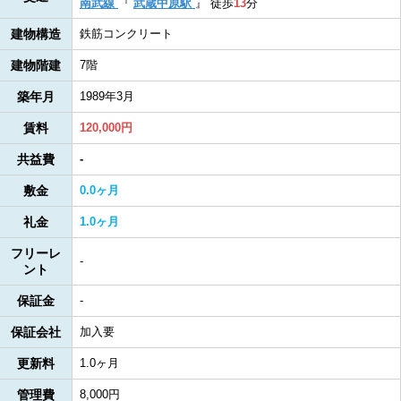
南武線
『
武蔵中原駅
』
徒歩
13
分
建物構造
鉄筋コンクリート
建物階建
7階
築年月
1989年3月
賃料
120,000円
共益費
-
敷金
0.0ヶ月
礼金
1.0ヶ月
フリーレ
-
ント
保証金
-
保証会社
加入要
更新料
1.0ヶ月
管理費
8,000円