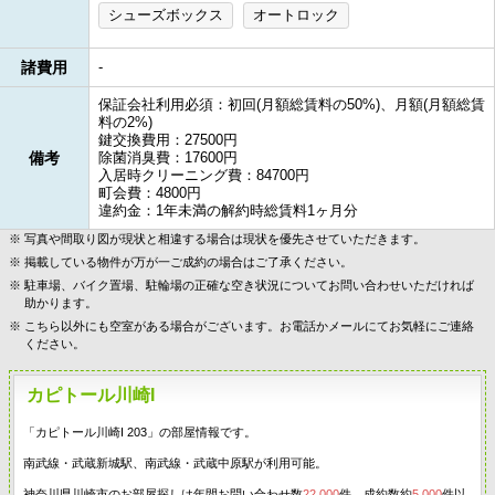
シューズボックス
オートロック
諸費用
-
保証会社利用必須：初回(月額総賃料の50%)、月額(月額総賃
料の2%)
鍵交換費用：27500円
備考
除菌消臭費：17600円
入居時クリーニング費：84700円
町会費：4800円
違約金：1年未満の解約時総賃料1ヶ月分
写真や間取り図が現状と相違する場合は現状を優先させていただきます。
掲載している物件が万が一ご成約の場合はご了承ください。
駐車場、バイク置場、駐輪場の正確な空き状況についてお問い合わせいただければ
助かります。
こちら以外にも空室がある場合がございます。お電話かメールにてお気軽にご連絡
ください。
カピトール川崎I
「カピトール川崎I 203」の部屋情報です。
南武線・武蔵新城駅、南武線・武蔵中原駅が利用可能。
神奈川県川崎市のお部屋探しは年間お問い合わせ数
22,000
件、成約数約
5,000
件以