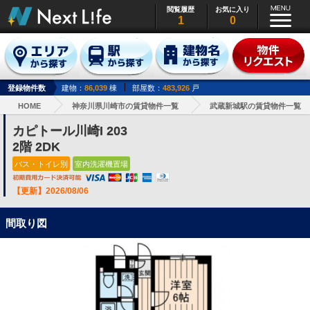
閲覧履歴
お気に入り
1
0
登録物件数
建物：
86,039
棟
部屋数：
483,926
戸
HOME
神奈川県川崎市の賃貸物件一覧
武蔵新城駅の賃貸物件一覧
カピトール川崎I 203
2階 2DK
バス・トイレ別
室内洗濯機置場
【更新】2026/08/06
間取り図