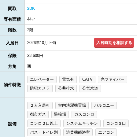
間取
2DK
専有面積
44㎡
階数
2階
入居時期を相談する
入居日
2026年10月上旬
保険
23,600円
方角
西
エレベーター
電気有
CATV
光ファイバー
物件特徴
防犯カメラ
公共排水
公営水道
２人入居可
室内洗濯機置場
バルコニー
都市ガス
駐輪場
ガスコンロ
コンロ２口以上
システムキッチン
コンロ３口
設備
バス・トイレ別
追焚機能浴室
エアコン