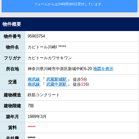
フォームからは24時間365日受付しています。
物件概要
物件番号
95903754
物件名
カピトール川崎I *****
フリガナ
カピトールカワサキワン
所在地
神奈川県川崎市中原区新城中町6-20
地図を表示
南武線
『
武蔵新城駅
』
徒歩
5
分
交通
南武線
『
武蔵中原駅
』
徒歩
13
分
建物構造
鉄筋コンクリート
建物階建
7階
築年月
1989年3月
賃料
*****
共益費
*****