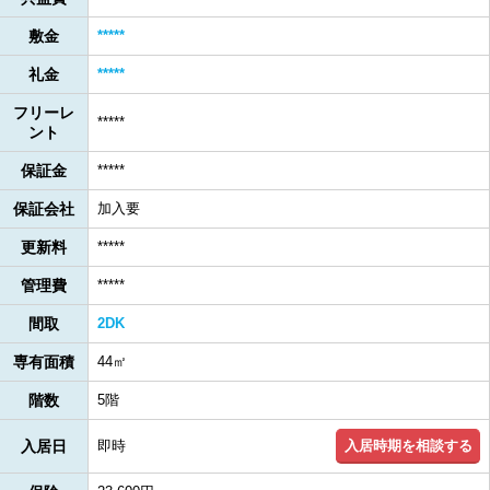
敷金
*****
礼金
*****
フリーレ
*****
ント
保証金
*****
保証会社
加入要
更新料
*****
管理費
*****
間取
2DK
専有面積
44㎡
階数
5階
入居時期を相談する
入居日
即時