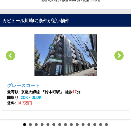
管理:8,000円 / 敷金:
0.0ヶ月
/ 礼金:
1.0ヶ月
カピトール川崎Iに条件が近い物件
グレースコート
最寄駅: 京急大師線 『鈴木町駅』 徒歩
17
分
間取り:
2DK～3LDK
賃料:
14.3万円