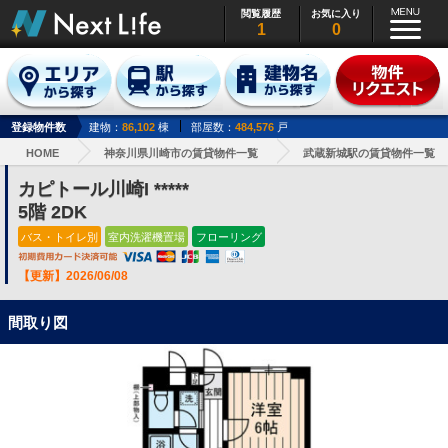
閲覧履歴
お気に入り
1
0
登録物件数
建物：
86,102
棟
部屋数：
484,576
戸
HOME
神奈川県川崎市の賃貸物件一覧
武蔵新城駅の賃貸物件一覧
カピトール川崎I *****
5階 2DK
バス・トイレ別
室内洗濯機置場
フローリング
【更新】2026/06/08
間取り図