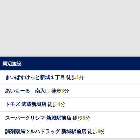
周辺施設
まいばすけっと新城１丁目
徒歩
1
分
あいもーる 南入口
徒歩
3
分
トモズ 武蔵新城店
徒歩
4
分
スーパークリシマ 新城駅前店
徒歩
6
分
調剤薬局ツルハドラッグ 新城駅前店
徒歩
9
分