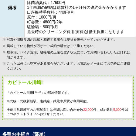
除菌消臭代：17600円
備考
1年未満の解約は総賃料の1ヶ月分の違約金がかかります
口座振替手数料：440円/月
原付：1000円/月
町会費：4800円/2年
駐輪場：500円/月
退去時のクリーニング費用(実費)は借主負担になります
写真や間取り図が現状と相違する場合は現状を優先させていただきます。
掲載している物件が万が一ご成約の場合はご了承ください。
駐車場、バイク置場、駐輪場の正確な空き状況についてお問い合わせいただければ
助かります。
こちら以外にも空室がある場合がございます。お電話かメールにてお気軽にご連絡
ください。
カピトール川崎I
「カピトール川崎I *****」の部屋情報です。
南武線・武蔵新城駅、南武線・武蔵中原駅が利用可能。
神奈川県川崎市のお部屋探しは年間お問い合わせ数
22,000
件、成約数約
5,000
件以
上のネクストライフへお任せください。
各種お手続き（部屋）