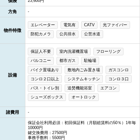
保険
23,600円
方角
-
エレベーター
電気有
CATV
光ファイバー
物件特徴
防犯カメラ
公共排水
公営水道
保証人不要
室内洗濯機置場
フローリング
バルコニー
都市ガス
駐輪場
バイク置場あり
敷地内ごみ置き場
ガスコンロ
設備
コンロ２口以上
システムキッチン
コンロ３口
バス・トイレ別
追焚機能浴室
エアコン
シューズボックス
オートロック
諸費用
-
保証会社利用必須：初回保証料（月額総賃料の50％）1年毎
10000円
鍵交換費用：27500円
事務手数料：5500円